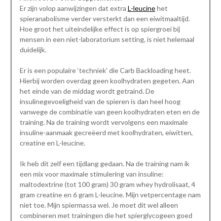
Er zijn volop aanwijzingen dat extra
L-leucine
het
spieranabolisme verder versterkt dan een eiwitmaaltijd.
Hoe groot het uiteindelijke effect is op spiergroei bij
mensen in een niet-laboratorium setting, is niet helemaal
duidelijk.
Er is een populaire ‘techniek’ die Carb Backloading heet.
Hierbij worden overdag geen koolhydraten gegeten. Aan
het einde van de middag wordt getraind. De
insulinegevoeligheid van de spieren is dan heel hoog
vanwege de combinatie van geen koolhydraten eten en de
training. Na de training wordt vervolgens een maximale
insuline-aanmaak gecreëerd met koolhydraten, eiwitten,
creatine en L-leucine.
Ik heb dit zelf een tijdlang gedaan. Na de training nam ik
een mix voor maximale stimulering van insuline:
maltodextrine (tot 100 gram) 30 gram whey hydrolisaat, 4
gram creatine en 6 gram L-leucine. Mijn vetpercentage nam
niet toe. Mijn spiermassa wel. Je moet dit wel alleen
combineren met trainingen die het spierglycogeen goed