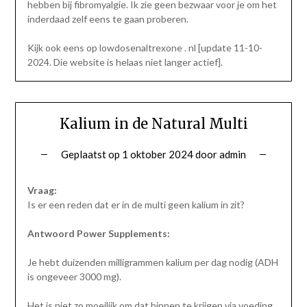
hebben bij fibromyalgie. Ik zie geen bezwaar voor je om het
inderdaad zelf eens te gaan proberen.
Kijk ook eens op lowdosenaltrexone . nl [update 11-10-
2024. Die website is helaas niet langer actief].
Kalium in de Natural Multi
Geplaatst op
1 oktober 2024
door
admin
Vraag:
Is er een reden dat er in de multi geen kalium in zit?
Antwoord Power Supplements:
Je hebt duizenden milligrammen kalium per dag nodig (ADH
is ongeveer 3000 mg).
Het is niet zo moeilijk om dat binnen te krijgen via voeding.