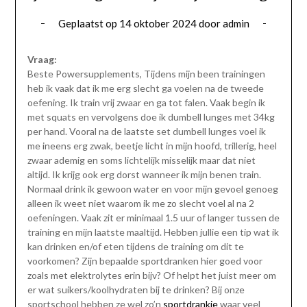
Geplaatst op
14 oktober 2024
door
admin
Vraag:
Beste Powersupplements, Tijdens mijn been trainingen
heb ik vaak dat ik me erg slecht ga voelen na de tweede
oefening. Ik train vrij zwaar en ga tot falen. Vaak begin ik
met squats en vervolgens doe ik dumbell lunges met 34kg
per hand. Vooral na de laatste set dumbell lunges voel ik
me ineens erg zwak, beetje licht in mijn hoofd, trillerig, heel
zwaar ademig en soms lichtelijk misselijk maar dat niet
altijd. Ik krijg ook erg dorst wanneer ik mijn benen train.
Normaal drink ik gewoon water en voor mijn gevoel genoeg
alleen ik weet niet waarom ik me zo slecht voel al na 2
oefeningen. Vaak zit er minimaal 1.5 uur of langer tussen de
training en mijn laatste maaltijd. Hebben jullie een tip wat ik
kan drinken en/of eten tijdens de training om dit te
voorkomen? Zijn bepaalde sportdranken hier goed voor
zoals met elektrolytes erin bijv? Of helpt het juist meer om
er wat suikers/koolhydraten bij te drinken? Bij onze
sportschool hebben ze wel zo’n
sportdrankje
waar veel