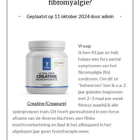
fibromyalgie?
Geplaatst op
11 oktober 2024
door
admin
Vraag:
Ik ben 43 jaar en heb
helaas een fors aantal
symptomen van het
fibromyalgie (fm)
syndroom. Om dit te
“beheersen” ben ik o.a. 2
jaar geleden begonnen
met 2–3 maal per week
Creatine (Creapure)
fitness waarbij ik alle
spiergroepen train. Dit heeft geresulteerd in een forse
afname van de diverse klachten, een flinke
krachtsverbetering en (laat ik het afkloppen) in het
afgelopen jaar geen fysiotherapie meer.