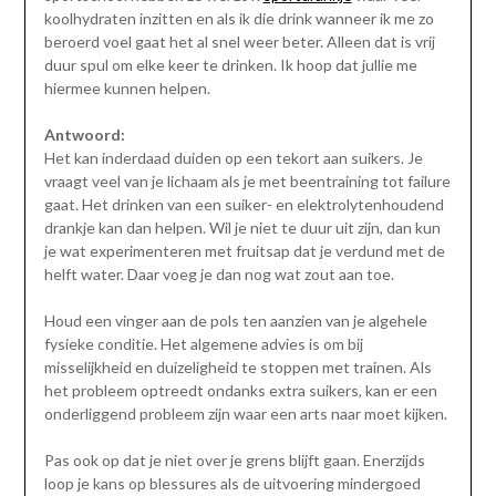
koolhydraten inzitten en als ik die drink wanneer ik me zo
beroerd voel gaat het al snel weer beter. Alleen dat is vrij
duur spul om elke keer te drinken. Ik hoop dat jullie me
hiermee kunnen helpen.
Antwoord:
Het kan inderdaad duiden op een tekort aan suikers. Je
vraagt veel van je lichaam als je met beentraining tot failure
gaat. Het drinken van een suiker- en elektrolytenhoudend
drankje kan dan helpen. Wil je niet te duur uit zijn, dan kun
je wat experimenteren met fruitsap dat je verdund met de
helft water. Daar voeg je dan nog wat zout aan toe.
Houd een vinger aan de pols ten aanzien van je algehele
fysieke conditie. Het algemene advies is om bij
misselijkheid en duizeligheid te stoppen met trainen. Als
het probleem optreedt ondanks extra suikers, kan er een
onderliggend probleem zijn waar een arts naar moet kijken.
Pas ook op dat je niet over je grens blijft gaan. Enerzijds
loop je kans op blessures als de uitvoering mindergoed