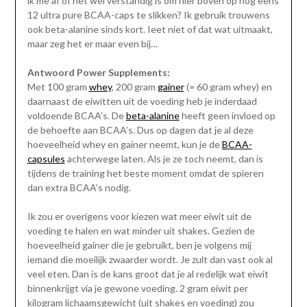
ik me af of het wel verstandig is om hier boven op nog eens
12 ultra pure BCAA-caps te slikken? Ik gebruik trouwens
ook beta-alanine sinds kort. Ieet niet of dat wat uitmaakt,
maar zeg het er maar even bij…
Antwoord Power Supplements:
Met 100 gram
whey
, 200 gram
gainer
(= 60 gram whey) en
daarnaast de eiwitten uit de voeding heb je inderdaad
voldoende BCAA’s. De
beta-alanine
heeft geen invloed op
de behoefte aan BCAA’s. Dus op dagen dat je al deze
hoeveelheid whey en gainer neemt, kun je de
BCAA-
capsules
achterwege laten. Als je ze toch neemt, dan is
tijdens de training het beste moment omdat de spieren
dan extra BCAA’s nodig.
Ik zou er overigens voor kiezen wat meer eiwit uit de
voeding te halen en wat minder uit shakes. Gezien de
hoeveelheid gainer die je gebruikt, ben je volgens mij
iemand die moeilijk zwaarder wordt. Je zult dan vast ook al
veel eten. Dan is de kans groot dat je al redelijk wat eiwit
binnenkrijgt via je gewone voeding. 2 gram eiwit per
kilogram lichaamsgewicht (uit shakes en voeding) zou