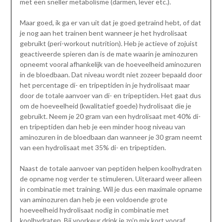
met een sneller metabolisme (darmen, lever etc.).
Maar goed, ik ga er van uit dat je goed getraind hebt, of dat
je nog aan het trainen bent wanneer je het hydrolisaat
gebruikt (peri-workout nutrition). Heb je actieve of zojuist
geactiveerde spieren dan is de mate waarin je aminozuren
opneemt vooral afhankelijk van de hoeveelheid aminozuren
in de bloedbaan. Dat niveau wordt niet zozeer bepaald door
het percentage di- en tripeptiden in je hydrolisaat maar
door de totale aanvoer van di- en tripeptiden. Het gaat dus
om de hoeveelheid (kwalitatief goede) hydrolisaat die je
gebruikt. Neem je 20 gram van een hydrolisaat met 40% di-
en tripeptiden dan heb je een minder hoog niveau van
aminozuren in de bloedbaan dan wanneer je 30 gram neemt
van een hydrolisaat met 35% di- en tripeptiden.
Naast de totale aanvoer van peptiden helpen koolhydraten
de opname nog verder te stimuleren. Uiteraard weer alleen
in combinatie met training. Wil je dus een maximale opname
van aminozuren dan heb je een voldoende grote
hoeveelheid hydrolisaat nodig in combinatie met
koolhydraten. Bij voorkeur drink je zo’n mix kort vooraf,