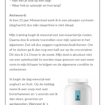
– Wat eet je zoal op een dag?
– Waar heb je spierpijn en hoe lang?
Antwoord:
Ik ben 25 jaar. Momenteel werk ik in een ploegen systeem
(dag/nacht) dus mijn slaapritme is niet ideaal.
Mijn training begin ik meestal met een kwartiertje roeien.
Daarna doe ik enkele toestellen voor mijn spieren in het
algemeen. Dat wil dus zeggen rug/armen/buik/benen. Om
af te sluiten ga ik dan nog een half uur op de crosstrainer.
Dit doe ik 2 à 3 keer in de week. Mijn doel is absoluut niet
om een spierbundel te worden maar gewoon om wat meer
vorm in mijn lichaam te krijgen en de algemene conditie te
verbeteren.
Ik begin de dag meestal met
yoghurt en fruit. Op de middag
neem ik een soep met wat
boterhammen en ’s avonds eet ik
dan vlees, groenten en
aardappelen. Wanneer ik ’s