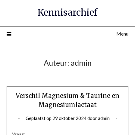
Ga
Kennisarchief
naar
de
inhoud
Menu
Auteur:
admin
Verschil Magnesium & Taurine en
Magnesiumlactaat
Geplaatst op
29 oktober 2024
door
admin
Vraag: