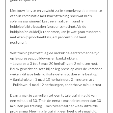
Met jouw lengte en gewicht zul je simpelweg door meer te
eten in combinatie met krachttraining snel wat kilo’s
spiermassa winnen! Laat eenmaal per maand je
huidplooidikte bepalen (vierpuntsmeting). Als de
huidplooien duidelijk toenemen, kan je wat gaan minderen
met eten (bijvoorbeeld als je 3 procentpunt bent
gestegen).
Wat training betreft: leg de nadruk de eerstkomende tijd
op leg presses, pulldowns en bankdrukken:
– Leg press: 3 tot 5 maal 20 herhalingen, 2 minuten rust.
Bouw gewicht en sets bij de leg press op over de komende
weken, dit is je belangrijkste oefening, doe er je best op!
– Bankdrukken: 3 maal 10 herhalingen, 2 minuten rust
– Pulldown: 4 maal 12 herhalingen, anderhalve minuut rust
Daarna mag je aanvullen tot een totale trainingstijd van
een minuut of 30. Train de eerste maand niet meer dan 30
minuten per training. Train tweemaal per week ditzelfde
programma. Neem na je training een heel grote maaltijd.