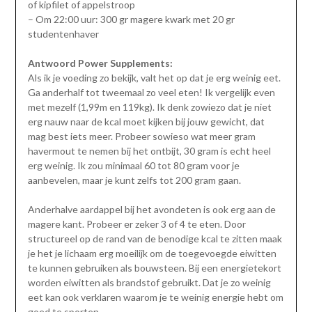
of kipfilet of appelstroop
– Om 22:00 uur: 300 gr magere kwark met 20 gr
studentenhaver
Antwoord Power Supplements:
Als ik je voeding zo bekijk, valt het op dat je erg weinig eet.
Ga anderhalf tot tweemaal zo veel eten! Ik vergelijk even
met mezelf (1,99m en 119kg). Ik denk zowiezo dat je niet
erg nauw naar de kcal moet kijken bij jouw gewicht, dat
mag best iets meer. Probeer sowieso wat meer gram
havermout te nemen bij het ontbijt, 30 gram is echt heel
erg weinig. Ik zou minimaal 60 tot 80 gram voor je
aanbevelen, maar je kunt zelfs tot 200 gram gaan.
Anderhalve aardappel bij het avondeten is ook erg aan de
magere kant. Probeer er zeker 3 of 4 te eten. Door
structureel op de rand van de benodige kcal te zitten maak
je het je lichaam erg moeilijk om de toegevoegde eiwitten
te kunnen gebruiken als bouwsteen. Bij een energietekort
worden eiwitten als brandstof gebruikt. Dat je zo weinig
eet kan ook verklaren waarom je te weinig energie hebt om
goed te sporten.