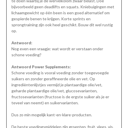
te doen waarbij je de wervelkolom zwaar belast. Doe
bijvoorbeeld geen deadlifts en squats. Kniebuigingen met
lichaamgewicht op één been is een goed alternatief om
gespierde benen te krijgen. Korte sprints en
sprongtraining zijn ook heel geschikt. Bouw dit wel rustig
op.
Antwoord:
Nog even een vraagje: wat wordt er verstaan onder
schone voeding?
Antwoord Power Supplements:
Schone voeding is vooral voeding zonder toegevoegde
suikers en zonder geraffineerde olie en vet. Op
ingrediëntenlijstjes vermijd je plantaardige olie/vet,
geharde plantaardige olie/vet, glucosevarianten,
fructosevarianten (fructose is de ergste suiker als je er
teveel van neemt) en suikervarianten.
Dus zo min mogelijk kant-en-klare-producten.
De beste voedingsmiddelen zijn groenten, fruit, vlees, vis,