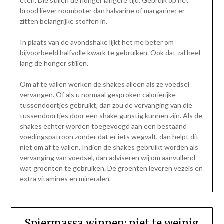
eten. Die stillen de honger langere tijd. Gebruik op het
brood liever roomboter dan halvarine of margarine; er
zitten belangrijke stoffen in.
In plaats van de avondshake lijkt het me beter om
bijvoorbeeld halfvolle kwark te gebruiken. Ook dat zal heel
lang de honger stillen.
Om af te vallen werken de shakes alleen als ze voedsel
vervangen. Of als u normaal gesproken calorierijke
tussendoortjes gebruikt, dan zou de vervanging van die
tussendoortjes door een shake gunstig kunnen zijn. Als de
shakes echter worden toegevoegd aan een bestaand
voedingspatroon zonder dat er iets wegvalt, dan helpt dit
niet om af te vallen. Indien de shakes gebruikt worden als
vervanging van voedsel, dan adviseren wij om aanvullend
wat groenten te gebruiken. De groenten leveren vezels en
extra vitamines en mineralen.
Spiermassa winnen: niet te weinig