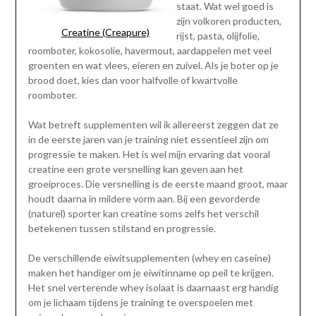
staat. Wat wel goed is
zijn volkoren producten,
Creatine (Creapure)
rijst, pasta, olijfolie,
roomboter, kokosolie, havermout, aardappelen met veel
groenten en wat vlees, eieren en zuivel. Als je boter op je
brood doet, kies dan voor halfvolle of kwartvolle
roomboter.
Wat betreft supplementen wil ik allereerst zeggen dat ze
in de eerste jaren van je training niet essentieel zijn om
progressie te maken. Het is wel mijn ervaring dat vooral
creatine een grote versnelling kan geven aan het
groeiproces. Die versnelling is de eerste maand groot, maar
houdt daarna in mildere vorm aan. Bij een gevorderde
(naturel) sporter kan creatine soms zelfs het verschil
betekenen tussen stilstand en progressie.
De verschillende eiwitsupplementen (whey en caseine)
maken het handiger om je eiwitinname op peil te krijgen.
Het snel verterende whey isolaat is daarnaast erg handig
om je lichaam tijdens je training te overspoelen met