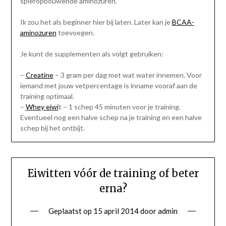
spieropbouwende aminozuren.
Ik zou het als beginner hier bij laten. Later kan je
BCAA-
aminozuren
toevoegen.
Je kunt de supplementen als volgt gebruiken:
–
Creatine
– 3 gram per dag met wat water innemen. Voor
iemand met jouw vetpercentage is inname vooraf aan de
training optimaal.
–
Whey eiwi
t – 1 schep 45 minuten voor je training.
Eventueel nog een halve schep na je training en een halve
schep bij het ontbijt.
Eiwitten vóór de training of beter
erna?
Geplaatst op
15 april 2014
door
admin