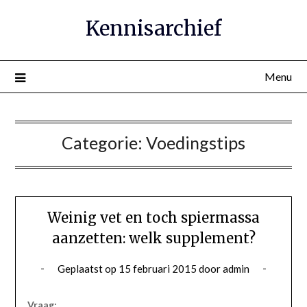
Ga
Kennisarchief
naar
de
inhoud
Menu
Categorie:
Voedingstips
Weinig vet en toch spiermassa
aanzetten: welk supplement?
Geplaatst op
15 februari 2015
door
admin
Vraag: