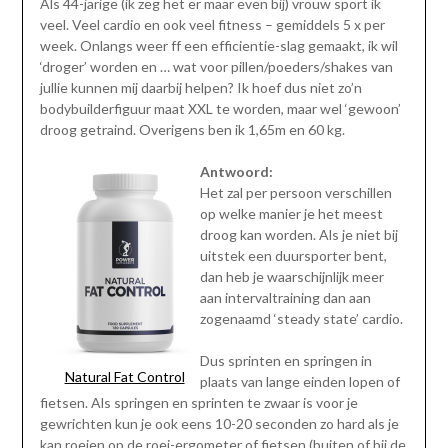
Als 44-jarige (ik zeg het er maar even bij) vrouw sport ik
veel. Veel cardio en ook veel fitness – gemiddels 5 x per
week. Onlangs weer ff een efficientie-slag gemaakt, ik wil
‘droger’ worden en … wat voor pillen/poeders/shakes van
jullie kunnen mij daarbij helpen? Ik hoef dus niet zo’n
bodybuilderfiguur maat XXL te worden, maar wel ‘gewoon’
droog getraind. Overigens ben ik 1,65m en 60 kg.
Antwoord:
Het zal per persoon verschillen
op welke manier je het meest
droog kan worden. Als je niet bij
uitstek een duursporter bent,
dan heb je waarschijnlijk meer
aan intervaltraining dan aan
zogenaamd ‘steady state’ cardio.
Dus sprinten en springen in
Natural Fat Control
plaats van lange einden lopen of
fietsen. Als springen en sprinten te zwaar is voor je
gewrichten kun je ook eens 10-20 seconden zo hard als je
kan roeien op de roei-ergometer of fietsen (buiten of bij de