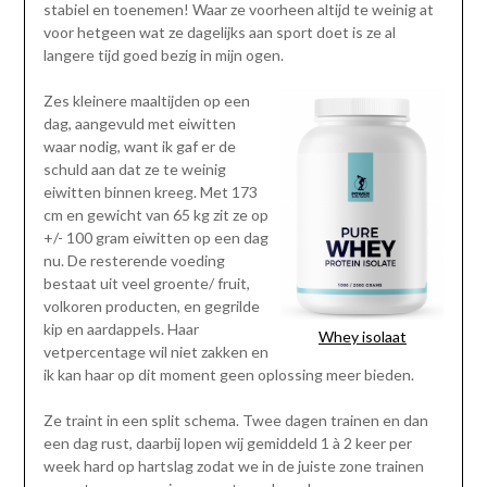
stabiel en toenemen! Waar ze voorheen altijd te weinig at
voor hetgeen wat ze dagelijks aan sport doet is ze al
langere tijd goed bezig in mijn ogen.
Zes kleinere maaltijden op een
dag, aangevuld met eiwitten
waar nodig, want ik gaf er de
schuld aan dat ze te weinig
eiwitten binnen kreeg. Met 173
cm en gewicht van 65 kg zit ze op
+/- 100 gram eiwitten op een dag
nu. De resterende voeding
bestaat uit veel groente/ fruit,
volkoren producten, en gegrilde
kip en aardappels. Haar
Whey isolaat
vetpercentage wil niet zakken en
ik kan haar op dit moment geen oplossing meer bieden.
Ze traint in een split schema. Twee dagen trainen en dan
een dag rust, daarbij lopen wij gemiddeld 1 à 2 keer per
week hard op hartslag zodat we in de juiste zone trainen