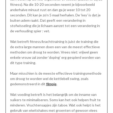
fitness). Na die 10-20 seconden neemt je bijvoorbeeld
anderhalve minuut rust en dan ga je weer 10 tot 20
seconden. Dit kan je zo’n 5 maal herhalen. De ‘key’ is dat je
buiten adem raakt. Dat geeft een verandering in
stofwisseling die je lichaam aanzet tot een verandering in
de verhouding spier : vet.
Wat betreft fitness/krachttraining is juist de training die
de extra large mannen doen een van de meest effectieve
methoden om droog te worden. Vrees niet: vrijwel geen
enkele vrouw zal zonder ‘doping’ erg gespierd worden van
dit type training.
Maar misschien is de meeste effectieve trainingsmethode
om droog te worden wel de kettlebell swing, zoals
gedemonstreerd in dit
filmpje
.
Wat voeding betreft is het belangrijk om de inname van
suikers te minimaliseren. Soms kan het ook helpen fruit te
minderen. Vruchtensapjes zijn taboe. Wat ook helpt is het
gebruik van eiwitshakes met groenten of gewoon vlees