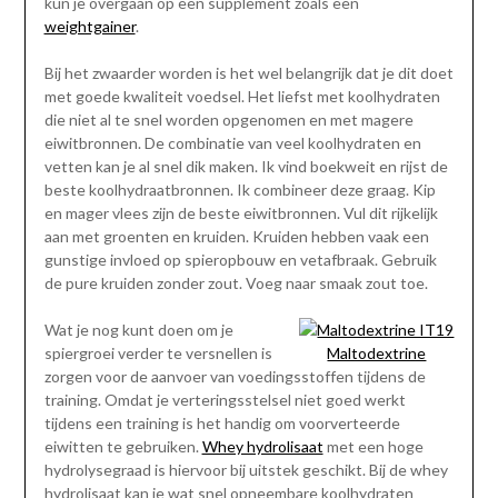
kun je overgaan op een supplement zoals een
weightgainer
.
Bij het zwaarder worden is het wel belangrijk dat je dit doet
met goede kwaliteit voedsel. Het liefst met koolhydraten
die niet al te snel worden opgenomen en met magere
eiwitbronnen. De combinatie van veel koolhydraten en
vetten kan je al snel dik maken. Ik vind boekweit en rijst de
beste koolhydraatbronnen. Ik combineer deze graag. Kip
en mager vlees zijn de beste eiwitbronnen. Vul dit rijkelijk
aan met groenten en kruiden. Kruiden hebben vaak een
gunstige invloed op spieropbouw en vetafbraak. Gebruik
de pure kruiden zonder zout. Voeg naar smaak zout toe.
Wat je nog kunt doen om je
spiergroei verder te versnellen is
Maltodextrine
zorgen voor de aanvoer van voedingsstoffen tijdens de
training. Omdat je verteringsstelsel niet goed werkt
tijdens een training is het handig om voorverteerde
eiwitten te gebruiken.
Whey hydrolisaat
met een hoge
hydrolysegraad is hiervoor bij uitstek geschikt. Bij de whey
hydrolisaat kan je wat snel opneembare koolhydraten