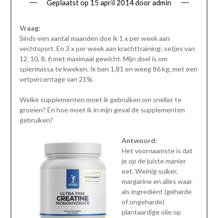
Geplaatst op
15 april 2014
door
admin
Vraag:
Sinds een aantal maanden doe ik 1 x per week aan
vechtsport. En 3 x per week aan krachttraining: setjes van
12, 10, 8, 6 met maximaal gewicht. Mijn doel is om
spiermassa te kweken. Ik ben 1,81 en weeg 86 kg, met een
vetpercentage van 21%.
Welke supplementen moet ik gebruiken om sneller te
groeien? En hoe moet ik in mijn geval de supplementen
gebruiken?
Antwoord:
Het voornaamste is dat
je op de juiste manier
eet. Weinig suiker,
margarine en alles waar
als ingrediënt (geharde
of ongeharde)
plantaardige olie op