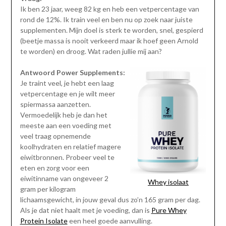
Ik ben 23 jaar, weeg 82 kg en heb een vetpercentage van
rond de 12%. Ik train veel en ben nu op zoek naar juiste
supplementen. Mijn doel is sterk te worden, snel, gespierd
(beetje massa is nooit verkeerd maar ik hoef geen Arnold
te worden) en droog. Wat raden jullie mij aan?
Antwoord Power Supplements:
Je traint veel, je hebt een laag
vetpercentage en je wilt meer
spiermassa aanzetten.
Vermoedelijk heb je dan het
meeste aan een voeding met
veel traag opnemende
koolhydraten en relatief magere
eiwitbronnen. Probeer veel te
eten en zorg voor een
eiwitinname van ongeveer 2
Whey isolaat
gram per kilogram
lichaamsgewicht, in jouw geval dus zo’n 165 gram per dag.
Als je dat niet haalt met je voeding, dan is
Pure Whey
Protein Isolate
een heel goede aanvulling.