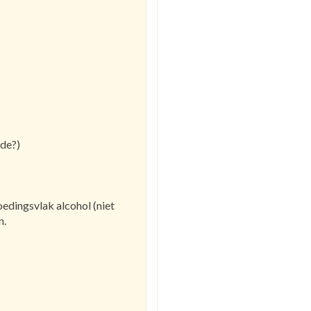
nde?)
edingsvlak alcohol (niet
n.