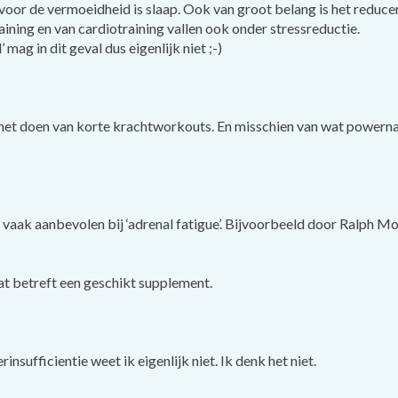
oor de vermoeidheid is slaap. Ook van groot belang is het reducer
ining en van cardiotraining vallen ook onder stressreductie.
mag in dit geval dus eigenlijk niet ;-)
k het doen van korte krachtworkouts. En misschien van wat powern
aak aanbevolen bij ‘adrenal fatigue’. Bijvoorbeeld door Ralph M
at betreft een geschikt supplement.
insufficientie weet ik eigenlijk niet. Ik denk het niet.