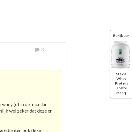
Bekijk ook
3
Stevia
Whey
Protein
Isolate
2000g
e whey (of in de micellar
nlijk wel zeker dat deze er
ingrediënten ook deze