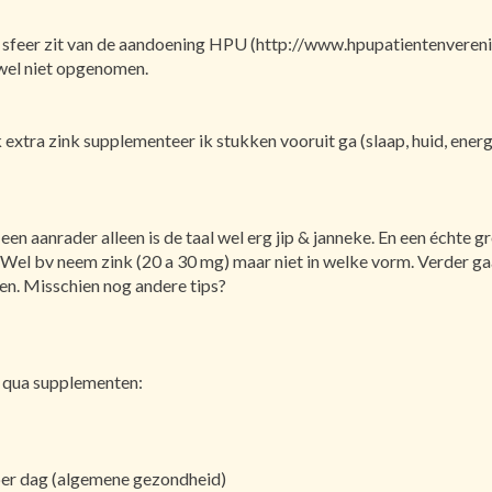
de sfeer zit van de aandoening HPU (http://www.hpupatientenverenig
wel niet opgenomen.
extra zink supplementeer ik stukken vooruit ga (slaap, huid, energi
een aanrader alleen is de taal wel erg jip & janneke. En een écht
. Wel bv neem zink (20 a 30 mg) maar niet in welke vorm. Verder gaat
en. Misschien nog andere tips?
n qua supplementen:
er dag (algemene gezondheid)