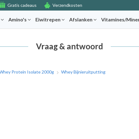
Gratis cadeaus
Verzendkosten
r
Amino's
Eiwitrepen
Afslanken
Vitamines/Mine
Vraag & antwoord
Whey Protein Isolate 2000g
Whey Bijnieruitputting