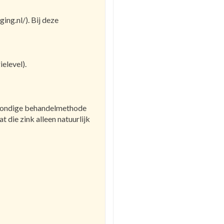
ing.nl/). Bij deze
elevel).
e grondige behandelmethode
 die zink alleen natuurlijk