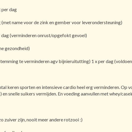
x per dag
g (met name voor de zink en gember voor leverondersteuning)
 dag (verminderen onrust/opgefokt gevoel)
ene gezondheid)
stemming te verminderen agv bijnieruitutting) 1 x per dag (voldoe
al keren sporten en intensieve cardio heel erg verminderen. Op vo
 en snelle suikers vermijden. En voeding aanvullen met whey/casei
zo zuiver zijn, nooit meer andere rotzooi :)