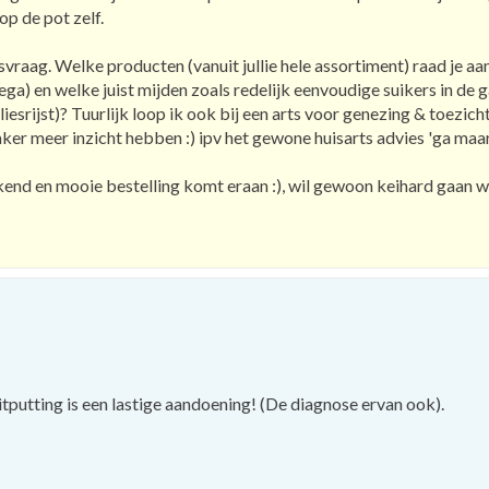
op de pot zelf.
raag. Welke producten (vanuit jullie hele assortiment) raad je aan
ga) en welke juist mijden zoals redelijk eenvoudige suikers in de g
vliesrijst)? Tuurlijk loop ik ook bij een arts voor genezing & toezi
vaker meer inzicht hebben :) ipv het gewone huisarts advies 'ga maa
kend en mooie bestelling komt eraan :), wil gewoon keihard gaan w
eruitputting is een lastige aandoening! (De diagnose ervan ook).