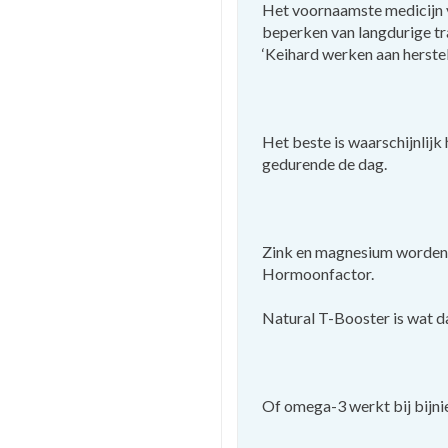
Het voornaamste medicijn v
beperken van langdurige tra
‘Keihard werken aan herstel’ 
Het beste is waarschijnlij
gedurende de dag.
Zink en magnesium worden v
Hormoonfactor.
Natural T-Booster is wat d
Of omega-3 werkt bij bijnier