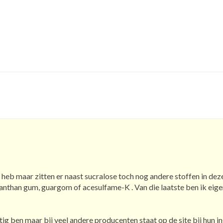
t heb maar zitten er naast sucralose toch nog andere stoffen in dez
xanthan gum, guargom of acesulfame-K . Van die laatste ben ik eige
stig ben maar bij veel andere producenten staat op de site bij hun 