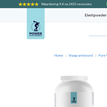
Waardering
9,4 na 2455 recensies
Eiwitpoede
Home
Vraag-antwoord
Pure 