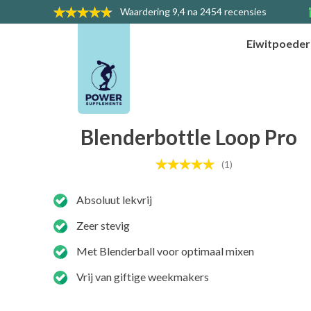
Waardering
9,4 na 2454 recensies
Eiwitpoede
Blenderbottle Loop Pro
(1)
Absoluut lekvrij
Zeer stevig
Met Blenderball voor optimaal mixen
Vrij van giftige weekmakers