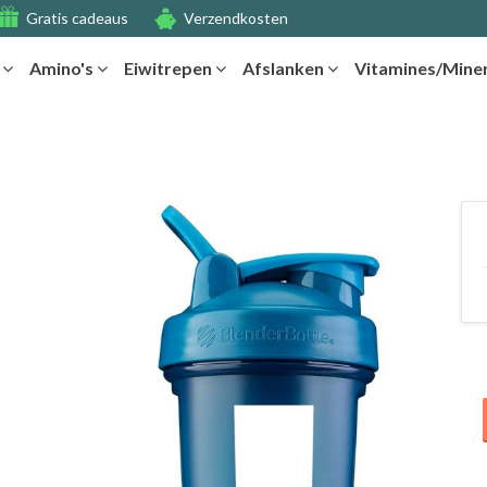
Gratis cadeaus
Verzendkosten
r
Amino's
Eiwitrepen
Afslanken
Vitamines/Mine