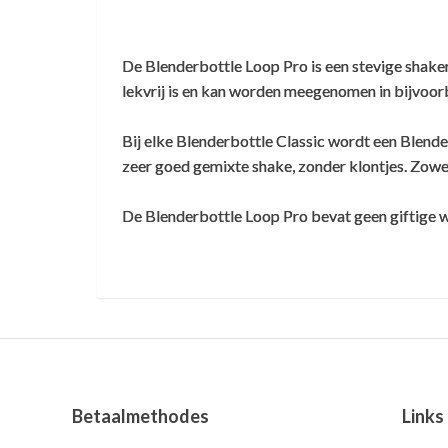
De Blenderbottle Loop Pro is een stevige shaker
Waanzinnig mooie beker
lekvrij is en kan worden meegenomen in bijvoor
Bij elke Blenderbottle Classic wordt een Blende
Zuipschuit
,
5 oktober 2025
zeer goed gemixte shake, zonder klontjes. Zowel
Waanzinnig mooie beker met die
oceaankleur. Sluit als een bus.
De Blenderbottle Loop Pro bevat geen giftige w
Betaalmethodes
Links