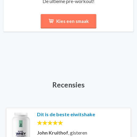
De ultieme pre-workout!
Kies een smaak
Recensies
Dit is de beste eiwitshake
John Kruithof
,
gisteren