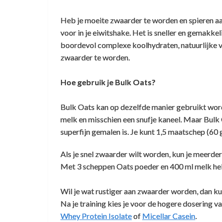
Heb je moeite zwaarder te worden en spieren aan
voor in je eiwitshake. Het is sneller en gemakk
Bulk oats raw of niet?
Klant Vraag:
Geweldig voor in Smoothie
boordevol complexe koolhydraten, natuurlijke vi
zwaarder te worden.
De Bulk Oats heette vroeger Bio Bulk Oats
Antoine Flori
,
1 december 2024
Hoe gebruik je Bulk Oats?
Houdbaarheid oats
Klant Vraag:
Top product, geweldig voor in Smoothie
Het gaat nog steeds om hetzelfde product 
Beste,
Bulk Oats kan op dezelfde manier gebruikt wor
melk en misschien een snufje kaneel. Maar Bulk 
Graag wil ik weten of de Bio Bulk Oats ra
Bio Bulk Oats 5000g houdbaarheid en g
Klant Vraag:
superfijn gemalen is. Je kunt 1,5 maatschep (6
Goede kwaliteit
Maar om het product ook daadwerkelijk op 
dure certificatie doorlopen. Voor ons is 
Alvast bedankt!
Wat is momenteel houdbaarheid van de bi
Als je snel zwaarder wilt worden, kun je meerde
Pieter Wijngaard
In verband met meer zakken kopen
,
27 september 2024
Met 3 scheppen Oats poeder en 400 ml melk heb 
HERKOMST BULK OATS 5KG
Goede kwaliteit , en goed van smaak.
Klant Vraag:
De oats zijn 1 uur gestoomd bij 97 tot 102
Wil je wat rustiger aan zwaarder worden, dan kun
De huidige batch is houdbaar t/m eind ju
Hallo,
Na je training kies je voor de hogere dosering 
Normaal gesproken wordt die pas verzonden
Whey Protein Isolate
of
Micellar Casein
.
even kunnen aangeven dat je een deel van
Veel beter en schoner dan brinta