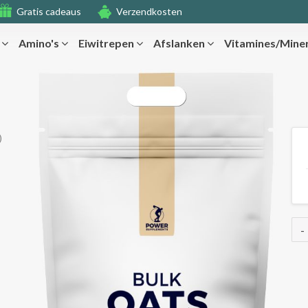
Gratis cadeaus
Verzendkosten
r
Amino's
Eiwitrepen
Afslanken
Vitamines/Mine
)
-