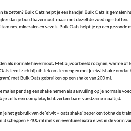
 te zetten? Bulk Oats helpt je een handje! Bulk Oats is gemalen h
elijker dan je bord havermout, maar met dezelfde voedingsstoffen:
Mengt goed
B
tamines, mineralen en vezels. Bulk Oats helpt je op een gezonde 
. Is het product nog wel biologisch?
Ibo
,
10 november 2024
T
Mengt goed, bespaart mixer tijd.
als altijd: meel van haver die biologisch wordt verbouwd, dus zo
2
den als normale havermout. Met bijvoorbeeld rozijnen, warme of
a
Oats leent zich bij uitstek om te mengen met je eiwitshake omdat 
h
w of voorgestoomd zijn.
rootte
0 gram) met Bulk Oats gebruiken op een shake van 200 ml.
Erg praktisch
de website en op het etiket als 'biologisch' te mogen aanduiden,
m
dat een onhaalbare investering. Om die reden kunnen we het geen 
1
o oats ?
re malen per dag een shake nemen als aanvulling op je normale voed
Seb Vranken
,
26 mei 2024
d
je zelfs een complete, licht verteerbare, voedzame maaltijd.
v
Erg praktisch en gezond!
 graden celcius.
e
 je het gebruik van de ‘eiwit + oats shake’ beperken tot na de train
li 2016. We hebben sinds gisteren ook een nieuwere batch binnen 
a
van 3 scheppen + 400 ml melk en eventueel extra eiwit in de vorm v
 als de huidige batch verkocht is maar bij meerdere zakken zou j
t
 de zakken met de nieuwere datum wenst te ontvangen, dat is geen
Heeft me zeker en snel geholpen