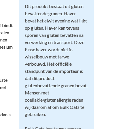
 kleinere verpakkingen of samples
1
et middageten.
Dit produkt bestaat uit gluten
bevattende granen. Haver
bevat het eiwit avenine wat lijkt
f bindt
ekker in elke shake
op gluten. Haver kan tevens
2
ralen
sporen van gluten bevatten na
anen
verwerking en transport. Deze
JL Huizinga
,
15 mei 2023
gnesium
Finse haver wordt niet in
n. Er zijn geen kleinere verpakkingen
cht poederachtig en lekker in elke shake
on om af te vallen.
1
wisselbouw met tarwe
verbouwd. Het officiële
standpunt van de importeur is
dat dit product
erfect voor banana pancakes
uste
1
glutenbevattende granen bevat.
veel
Mensen met
esley van der Deijl
,
30 oktober 2021
coeliakie/glutenallergie raden
eel duur.ik neem aan maltodextrine is ook
erfect als ingrediënt voor banana pancakes
wij daarom af om Bulk Oats te
1
n i.c.m. whey in mijn shake.
gebruiken.
dan is
trijke voeding. De meeste mensen die
 de dag( waaronder ontbijt en preworkout )
ijdje, banaan heeft me nog nooit verveelt.
r zullen opslaan.
Bulk Oats kan tevens sporen