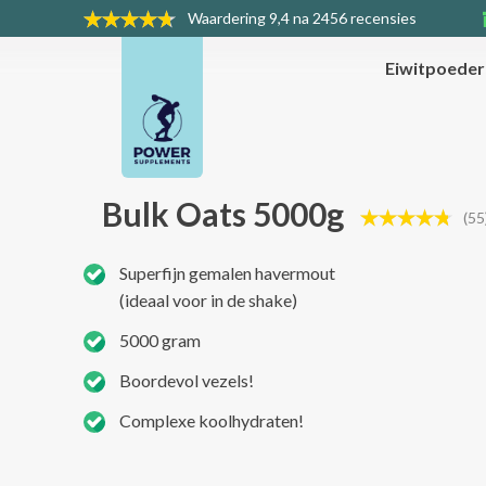
Waardering
9,4 na 2456 recensies
Eiwitpoede
Bulk Oats 5000g
(55
Superfijn gemalen havermout
(ideaal voor in de shake)
5000 gram
Boordevol vezels!
Complexe koolhydraten!