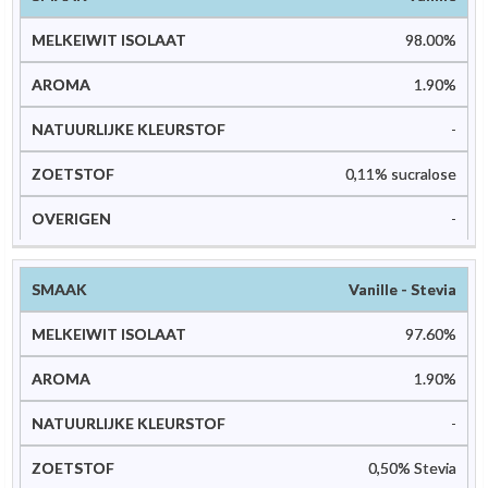
98.00%
1.90%
-
0,11% sucralose
-
Vanille - Stevia
97.60%
1.90%
-
0,50% Stevia