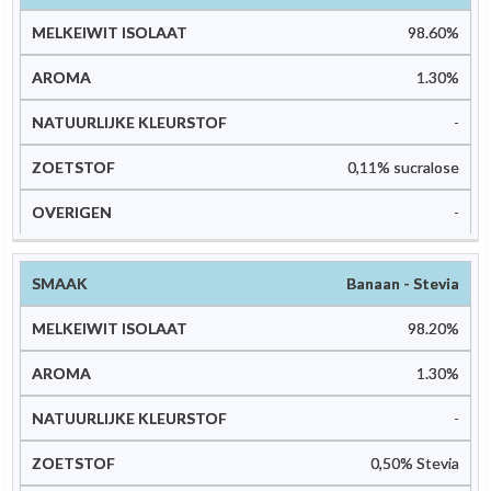
isolaat
kleurstof
98.60%
1.30%
-
0,11% sucralose
-
Banaan - Stevia
98.20%
1.30%
-
0,50% Stevia