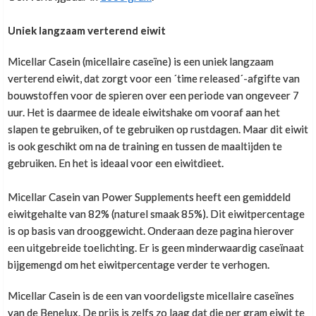
Voor mij geen andere voor na mn training
Uniek langzaam verterend eiwit
Top
Micellar Casein (micellaire caseïne) is een uniek langzaam
Casein als vervanging voor ontbijt.
1
verterend eiwit, dat zorgt voor een ´time released´-afgifte van
bouwstoffen voor de spieren over een periode van ongeveer 7
Marina Minten
,
25 november 2025
Klant Vraag:
uur. Het is daarmee de ideale eiwitshake om vooraf aan het
Whey versus caseïne
1
Top product!
slapen te gebruiken, of te gebruiken op rustdagen. Maar dit eiwit
Hoi
is ook geschikt om na de training en tussen de maaltijden te
Klant Vraag:
Ik heb bij jullie de whey isolaat naturel gekocht en de
Micellar Casein & Whey protein
gebruiken. En het is ideaal voor een eiwitdieet.
1
micellar casein.
isolate
Top
ik wil graag een eiwit suplement gaan gebruiken en
De whey gebruik ik na een training van twee uur. De
Micellar Casein van Power Supplements heeft een gemiddeld
die bij jullie gaan bestellen omdat julie whey
training bestaat uit
eiwitgehalte van 82% (naturel smaak 85%). Dit eiwitpercentage
Klant Vraag:
verkopen zonder zoetstof.
Welk eiwit wanneer?
1
1 uur zumba en 1 uur bodypump en soms na
Fenjo van Wilderen
,
15 oktober 2025
is op basis van drooggewicht. Onderaan deze pagina hierover
ik doe twee keer in de week body pump en zumba-
anderhalf uur fitness waarvan een half uur cardio.
Top kwaliteit!
Beste,
een uitgebreide toelichting. Er is geen minderwaardig caseïnaat
up en twee keer in de week fitness.
De caseïne gebruik ik drie keer in de week als
Klant Vraag:
bijgemengd om het eiwitpercentage verder te verhogen.
Week rust
3
Nu kreeg ik van een vriendin een caseïne shake met
vervanging voor mijn ( havermout) ontbijt.
Ik ben bezig met training voor obstacle en survival
mango. Erg lekker opgeschuimd met melk.
Nu is mijn vraag of dit goed is, of dit een volwaardig
Hallo,
runs.. Heb een erg onregelmatig leven (qua eten en
Micellar Casein is de een van voordeligste micellaire caseïnes
Heel vies!
Nu is mijn vraag wat is een rede om liever caseïne te
ontbijt is.
Klant Vraag:
Ik doe reeds enkele jaren 5x per week aan intensieve
werk) en wil hier eigenlijk wat makkelijker mee om
Product advies
1
gaan gebruiken dan whey?
van de Benelux. De prijs is zelfs zo laag dat die per gram eiwit te
Ik voeg 150 ml water 25 gram caseïne en 100 gram