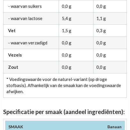
- waarvan suikers
0,0 g
0,0 g
- waarvan lactose
5,4 g
1,1 g
Vet
1,5 g
0,3 g
- waarvan verzadigd
0,0 g
0,0 g
Vezels
0,0 g
0,0 g
Zout
0,0 g
0,0 g
* Voedingswaarde voor de naturel-variant (op droge
stofbasis). Afhankelijk van de smaak kan de voedingswaarde
afwijken.
Specificatie per smaak (aandeel ingrediënten):
Melkeiwit
Natuurlijke
Banaan
Smaak
Aroma
Zoetstof