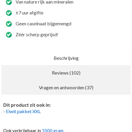
Van nature rijk aan mineralen
±7 uur afgifte
Geen caseïnaat bijgemengd
Zéér scherp geprijsd!
Beschrijving
Reviews (102)
Nieuwe recensie schrijven
Vragen en antwoorden (37)
Dit product zit ook in:
Voor mij geen andere
-
Eiwit pakket XXL
Kenan Ozcan
,
7 mei 2026
Ook verkrijgbaar in
1000 gram
.