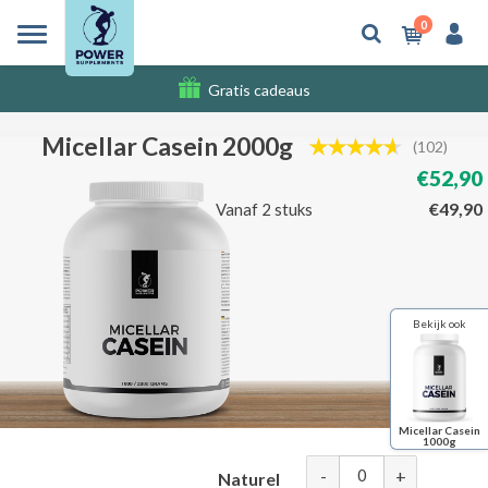
0
Gratis cadeaus
Verzendkosten
Micellar Casein 2000g
(102)
€52,90
€49,90
Vanaf 2 stuks
Bekijk ook
Micellar Casein
1000g
-
+
Naturel