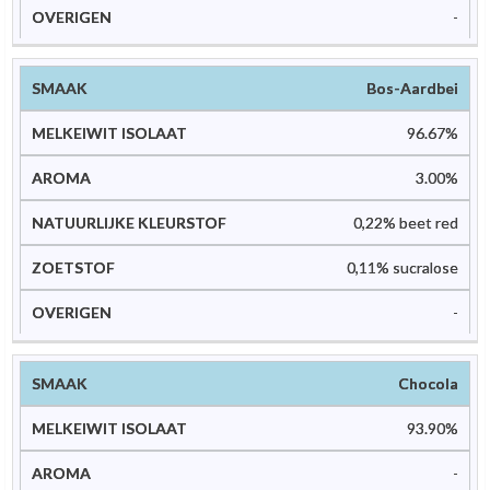
-
Bos-Aardbei
96.67%
3.00%
0,22% beet red
0,11% sucralose
-
Chocola
93.90%
-