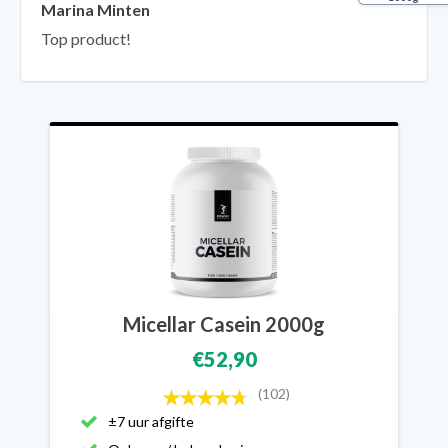
Marina Minten
Top product!
Micellar Casein 2000g
€52,90
(102)
±7 uur afgifte