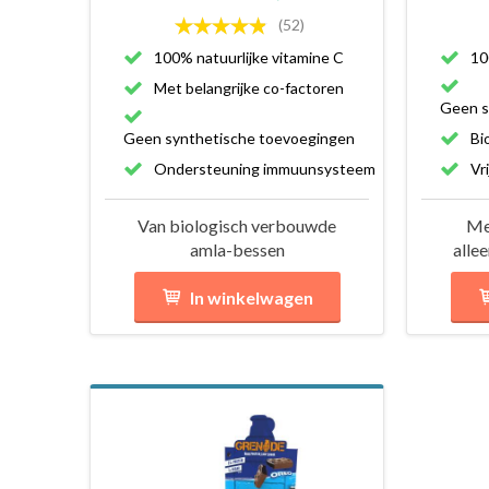
(52)
100% natuurlijke vitamine C
10
Met belangrijke co-factoren
Geen s
Geen synthetische toevoegingen
Bi
Ondersteuning immuunsysteem
Vr
Van biologisch verbouwde
Me
amla-bessen
alle
In winkelwagen