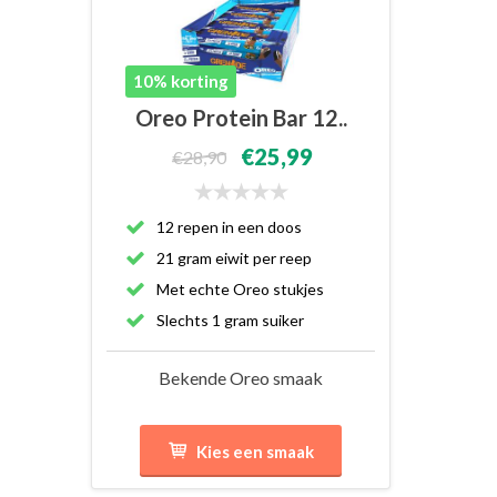
10% korting
Oreo Protein Bar 12..
€25,99
€28,90
12 repen in een doos
21 gram eiwit per reep
Met echte Oreo stukjes
Slechts 1 gram suiker
Bekende Oreo smaak
Kies een smaak