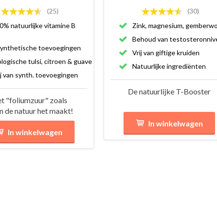
(25)
(30)
0% natuurlijke vitamine B
Zink, magnesium, gemberwo
Behoud van testosteronniv
ynthetische toevoegingen
Vrij van giftige kruiden
ologische tulsi, citroen & guave
Natuurlijke ingrediënten
ij van synth. toevoegingen
De natuurlijke T-Booster
t "foliumzuur" zoals
en de natuur het maakt!
In winkelwagen
In winkelwagen