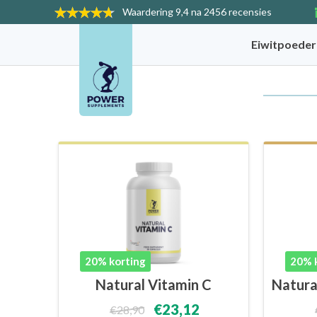
Waardering
9,4 na 2456 recensies
Eiwitpoede
20% korting
20% 
Natural Vitamin C
Natura
€23,12
€28,90