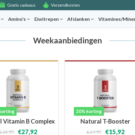
Gratis cadeaus
Verzendkosten
r
Amino's
Eiwitrepen
Afslanken
Vitamines/Mine
Weekaanbiedingen
korting
20% korting
l Vitamin B Complex
Natural T-Booster
€27,92
€15,92
€34,90
€19,90