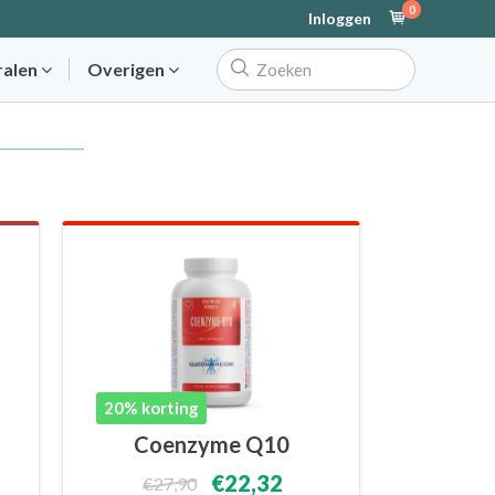
0
Inloggen
ralen
Overigen
20% korting
Coenzyme Q10
€22,32
€27,90