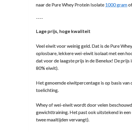
naar de Pure Whey Protein Isolate
1000 gram
o
----
Whey Isolaat Vanille - Stevia
Klant Vraag:
Mixes very well and also tastes
Lage prijs, hoge kwaliteit
good
Ik kan de voedingswaarde-informatie te ve
Veel eiwit voor weinig geld. Dat is de Pure Whe
Inhoud gehalte zout
Klant Vraag:
Vikrant Badle
,
25 maart 2026
oplosbare, lekkere wei-eiwit isolaat met een ho
De voedingswaarde staat in de tabel onde
dat voor de laagste prijs in de Benelux! De prij
It is nice product I am using it for more that
productpagina
Heeft Whey Isolaat Vanille - Stevia nog o
80% eiwit).
years. Mixes very well and also tastes good
zeker te weten)
Vanille Smaak / pancakes maken
Klant Vraag:
Het genoemde eiwitpercentage is op basis van 
Hoi Bas,
toelichting.
Er staat bij de inhoud per 100gr van dit p
Gewoon goed, maar jammer van
Graag wil ik deze info wel weten voor ik e
die weggevertjes
Dit is de volledige ingrediëntenlijst:
Whey of wei-eiwit wordt door velen beschouwd 
Stevia eiwit in 5kg zakken
Klant Vraag:
Mvg Vivian
gewichttraining. Het past ook uitstekend in ee
Micro- en ultragefiltreerde instant wei-eiw
Beste,
twee maaltijden vervangt).
Maarten van Gemert
,
16 juli 2025
Gewoon goed spul. Jammer van die
Stevia (steviol glycosiden) is E960.
Hoi Vivian,