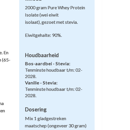
2000 gram Pure Whey Protein
Isolate (wei eiwit
1
isolaat), gezoet met stevia.
k proef nauwelijks vanille
Eiwitgehalte: 90%.
imon
,
19 februari 2026
1
e. En
k proef nauwelijks vanille. ik heb Stevia
Houdbaarheid
n (65-
hey Protein Isolate met vanillesmaak
rgieën is het voor mij van belang dit
Bos-aardbei - Stevia:
esteld.
Tenminste houdbaar t/m: 02-
1
2028.
Vanille - Stevia:
Tenminste houdbaar t/m: 02-
eerlijk!
2028.
na
1
Dosering
ten
arbara de Jong
,
13 augustus 2025
 (stevia).
Mix 1 gladgestreken
eerlijk product!
maatschep (ongeveer 30 gram)