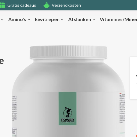
Gratis cadeaus
Verzendkosten
r
Amino's
Eiwitrepen
Afslanken
Vitamines/Mine
e