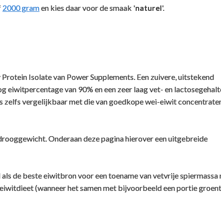
f
2000 gram
en kies daar voor de smaak '
naturel
'.
Super lekker!
I
rtellen alstublieft?
Gosia
,
2 maart 2026
S
y Protein Isolate van Power Supplements. Een zuivere, uitstekend
og eiwitpercentage van 90% en een zeer laag vet- en lactosegehalt
Super lekker! En nog met stevia, precies wat
I
raan de
s is zelfs vergelijkbaar met die van goedkope wei-eiwit concentrate
ik wou. Vanille smaak is ideaal in een
W
 2
verige E nummers of andere toegevoegde ingrediënten? (ivm met alle
proteïne pannenkoekje of havermout, zo
b
.
heerlijk
drooggewicht. Onderaan deze pagina hierover een uitgebreide
roduct niet hoeveel Zout dit product bevat.
H
en product bestel.
Smaakt lekker, alleen iets te zoet
als de beste eiwitbron voor een toename van vetvrije spiermassa 
n eiwitdieet (wanneer het samen met bijvoorbeeld een portie groen
B
it isolaat, smaakaroma, sojalecithine*, zoetstof: steviol glycosides
Brian S.
,
26 mei 2025
H
Lost heel goed op, smaakt lekker, alleen iets