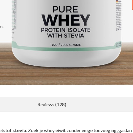
m.
Reviews (128)
Nieuwe recensie schrijven
oetstof
stevia
. Zoek je whey eiwit zonder enige toevoeging, ga dan