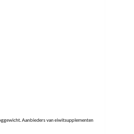
lantaardige eiwitten gebruiken vinden hem
n hoeveel. Zoals ik al zei ik ben bereid
 Je eet nu behoorlijk weinig. Het kan zijn
en, dan is de belangrijkste trigger
t dit met verantwoorde voedselkeuzes en
ooggewicht. Aanbieders van eiwitsupplementen
ood, quinoa, zilvervliesrijst, pasta,