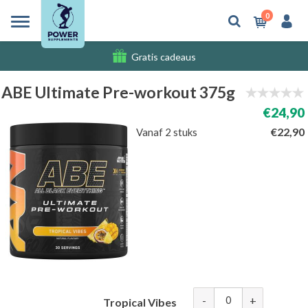
0
Gratis cadeaus
Verzendkosten
ABE Ultimate Pre-workout 375g
€24,90
€22,90
Vanaf 2 stuks
-
+
Tropical Vibes