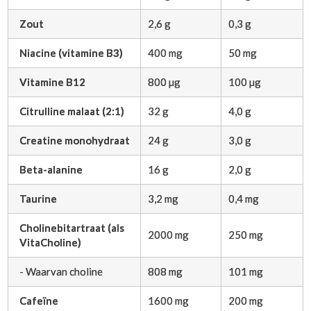
Zout
2,6 g
0,3 g
Niacine (vitamine B3)
400 mg
50 mg
Vitamine B12
800 µg
100 µg
Citrulline malaat (2:1)
32 g
4,0 g
Creatine monohydraat
24 g
3,0 g
Beta-alanine
16 g
2,0 g
Taurine
3,2 mg
0,4 mg
Cholinebitartraat (als
2000 mg
250 mg
VitaCholine)
- Waarvan choline
808 mg
101 mg
Cafeïne
1600 mg
200 mg