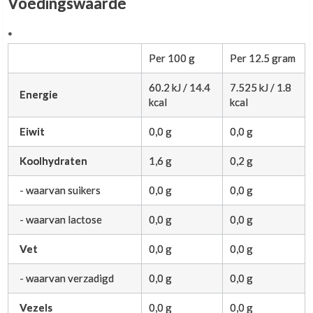
Voedingswaarde
*
Per 100 g
Per 12.5 gram
60.2 kJ / 14.4
7.525 kJ / 1.8
Energie
kcal
kcal
Eiwit
0,0 g
0,0 g
Koolhydraten
1,6 g
0,2 g
- waarvan suikers
0,0 g
0,0 g
- waarvan lactose
0,0 g
0,0 g
Vet
0,0 g
0,0 g
- waarvan verzadigd
0,0 g
0,0 g
Vezels
0,0 g
0,0 g