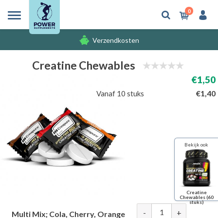
0
Verzendkosten
Gratis cadeaus
Creatine Chewables
€1,50
Verzendkosten
€1,40
Vanaf 10 stuks
Bekijk ook
Creatine
Chewables (60
stuks)
-
+
Multi Mix; Cola, Cherry, Orange