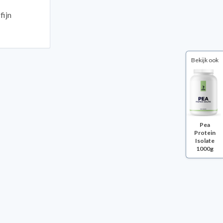
fijn
Bekijk ook
Pea
Protein
Isolate
1000g