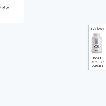
 after
Bekijk ook
BCAA
Ultra Pure
200 caps