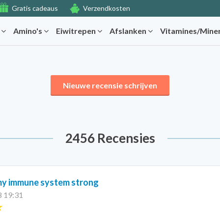
Gratis cadeaus
Verzendkosten
r
Amino's
Eiwitrepen
Afslanken
Vitamines/Mine
Nieuwe recensie schrijven
2456 Recensies
my immune system strong
8 19:31