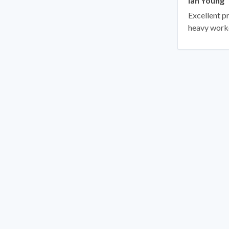
Ian Young
Excellent p
heavy work