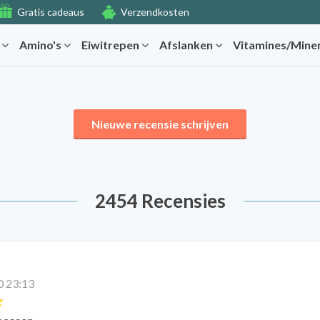
Gratis cadeaus
Verzendkosten
r
Amino's
Eiwitrepen
Afslanken
Vitamines/Mine
Nieuwe recensie schrijven
2454 Recensies
0 23:13