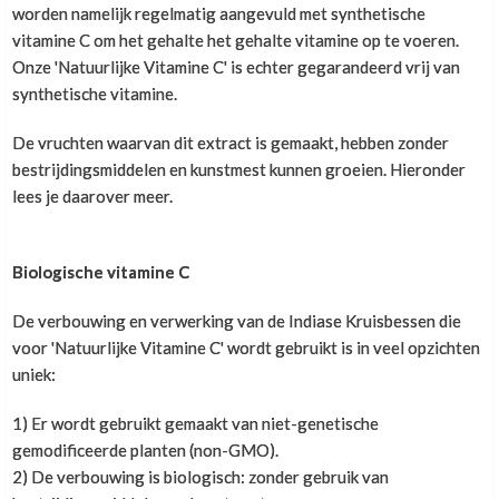
Hans de Smit
,
9 juli 2024
en dan komt er nog 125 mg van natural vit. C, en dan
worden namelijk regelmatig aangevuld met synthetische
uitstekend product
komt mn voeding er nog bij.
vitamine C om het gehalte het gehalte vitamine op te voeren.
Wat is raadzaam en wanneer is het te veel?
Onze 'Natuurlijke Vitamine C' is echter gegarandeerd vrij van
synthetische vitamine.
Uit natuurlijke producten
Hoi Rogier,
De vruchten waarvan dit extract is gemaakt, hebben zonder
bestrijdingsmiddelen en kunstmest kunnen groeien. Hieronder
Lidy Looymans
,
28 oktober 2023
Extra vitamine C naast de multivitamine kan
lees je daarover meer.
inderdaad helpen om de weerstand te verbeteren. De
Gebruik ik al jaren, en zeer tevreden over. Ik heb liever
83 mg in die ene capsule van de Adam multivitamine
vitamine C gewonnen uit natuurlijke producten dan
is ongeveer evenveel als de dagelijkse aanbevolen
Biologische vitamine C
synthetisch gecreeerd
hoeveelheid. Maar meer dan dat kan wel zinvol zijn.
De verbouwing en verwerking van de Indiase Kruisbessen die
De Europese voedselveiligheid autoriteit EFSA geeft
voor 'Natuurlijke Vitamine C' wordt gebruikt is in veel opzichten
Uitstekend
aan dat 200 mg vitamine C na intensieve
uniek:
sportbeoefening het immuunsysteem kan
ondersteunen.
1) Er wordt gebruikt gemaakt van niet-genetische
Wilko Koster
,
8 december 2022
gemodificeerde planten (non-GMO).
Wij adviseren een maximum van 500 mg vitamine C
Uitstekend product.
2) De verbouwing is biologisch: zonder gebruik van
per dag uit supplementen. Ga je hoger doseren dan