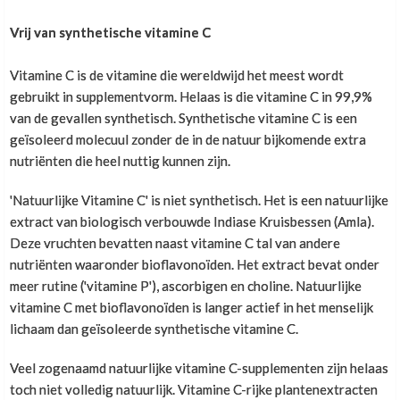
Snelle feedback
Zit erin jullie vitamine c tabletten ook
Vrij van synthetische vitamine C
Klant Vraag:
bioflavonoïden?
Extra vitamine c naast multivitaminen
1
Vitamine C is de vitamine die wereldwijd het meest wordt
M. Van der Velden
,
25 maart 2025
Beste,
Klant Vraag:
gebruikt in supplementvorm. Helaas is die vitamine C in 99,9%
snelle feedback bij beantwoorden van vragen via mail -
Onze vitamine C is afkomstig van de Indiase
van de gevallen synthetisch. Synthetische vitamine C is een
Kan deze vit c een histamine reactie uitlokken?
Kruisbes. Dit natuurlijke vitamine C-supplement
vlotte levering en "eerlijke" producten ...
Beste powersupplements,
Ik heb een histamine intolerantie en verdraag bv
geïsoleerd molecuul zonder de in de natuur bijkomende extra
bevat naast 125 mg vitamine C ook de van nature
geen citrusvruchten.
nutriënten die heel nuttig kunnen zijn.
voorkomende bioflavonoïden uit de kruisbes.
Even een vraagje over de hoeveelheid vitamine c die
Alvast bedankt.
Top!
ingenomen moet worden.
'Natuurlijke Vitamine C' is niet synthetisch. Het is een natuurlijke
Deze week potje vit. C besteld maar ik gebruik
Vriendelijke groeten
extract van biologisch verbouwde Indiase Kruisbessen (Amla).
daarnaast ook de multivit. Van now foods.
Deze vruchten bevatten naast vitamine C tal van andere
SJ
,
12 maart 2025
De reden dat ik extra vit. C wil nemen is omdat mn
nutriënten waaronder bioflavonoïden. Het extract bevat onder
imuunsysteem zo nu en dan wel is zwak is. (Snel
Top!
Voor zover wij weten valt Amla / Indiase kruisbes
meer rutine ('vitamine P'), ascorbigen en choline. Natuurlijke
keelpijn gevold door neusverkoudheid).
niet onder de categorie citrusvruchten. Of Amla fruit
vitamine C met bioflavonoïden is langer actief in het menselijk
Ondanks mn goede voeding en genoeg rust om mn
wel of geen histaminereactie kan uitlokken is ons
lichaam dan geïsoleerde synthetische vitamine C.
trainingen heen ligt het toch op de loer.
helaas niet bekend. We kunnen een paar capsules
Uitstekend
Maar twijfel hoeveel ik nu moet innemen.
toesturen om te testen. Stuur daarvoor een mailtje
Veel zogenaamd natuurlijke vitamine C-supplementen zijn helaas
met uw adresgegevens.
toch niet volledig natuurlijk. Vitamine C-rijke plantenextracten
Alleen met nowfoods kom ik op 83 mg per capsule