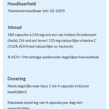
A Wildemast
,
27 april 2022
Houdbaarheid
blij met mn vitamines en altijd snelle en correcte
Tenminste houdbaar t/m: 02-2029.
levering.
Inhoud
Puur natuurlijke aanvulling
180 capsules à 250 mg extract van Indiase Kruisbessen
(Amla). Dit extract levert 125 mg natuurlijke vitamine C
(156% ADH) met natuurlijke co-factoren.
Yvana van den Hork
,
30 januari 2022
mooie vitamine C voor wie puur natuurlijke aanvulling
% ADH = Percentage aanbevolen dagelijkse hoeveelheid.
wenst
Dosering
Goed
Neem dagelijks naar keus 1 tot 4 capsules in bij een
maaltijd(en).
Marcel Briegoos
,
26 december 2021
Maximale dosering van 4 capsules per dag niet
Goede natuurlijke vitamine C.
overschrijden.