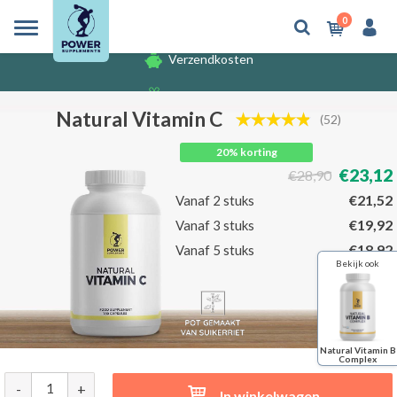
0
Verzendkosten
Gratis cadeaus
Verzendkosten
Natural Vitamin C
(52)
20% korting
€23,12
€28,90
€21,52
Vanaf 2 stuks
€19,92
Vanaf 3 stuks
€18,92
Vanaf 5 stuks
Bekijk ook
Natural Vitamin B
Complex
-
+
In winkelwagen