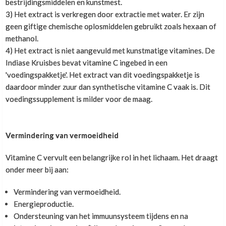
bestrijdingsmiddelen en kunstmest.
kan de extra vitamine C een rem gaan zetten op je
3) Het extract is verkregen door extractie met water. Er zijn
trainingsprogressie.
Goed
geen giftige chemische oplosmiddelen gebruikt zoals hexaan of
methanol.
4) Het extract is niet aangevuld met kunstmatige vitamines. De
C Andreas
,
21 november 2022
Indiase Kruisbes bevat vitamine C ingebed in een
Goed vitamine c supplement
'voedingspakketje'. Het extract van dit voedingspakketje is
daardoor minder zuur dan synthetische vitamine C vaak is. Dit
voedingssupplement is milder voor de maag.
Gebruik het al bijna 10 jaar!
Vermindering van vermoeidheid
Emiel Bakker
,
14 november 2022
Top product - gebruik het al bijna 10 jaar!
Vitamine C vervult een belangrijke rol in het lichaam. Het draagt
onder meer bij aan:
Goed gebalanceerd, gedoseerd en
Vermindering van vermoeidheid.
Energieproductie.
helemaal natuurlijk
Ondersteuning van het immuunsysteem tijdens en na