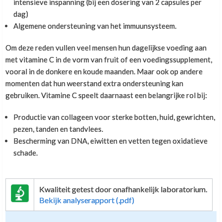
intensieve inspanning (bij een dosering van 2 capsules per
Jeroen van den Bogaard - Bos
,
12 augustus 2022
dag)
Beter wordt het niet in mijn ogen, goed gebalanceerd,
Algemene ondersteuning van het immuunsysteem.
gedoseerd en alles helemaal natuurlijk
Om deze reden vullen veel mensen hun dagelijkse voeding aan
met vitamine C in de vorm van fruit of een voedingssupplement,
vooral in de donkere en koude maanden. Maar ook op andere
Jullie hebben de beste vitamine C!
momenten dat hun weerstand extra ondersteuning kan
gebruiken. Vitamine C speelt daarnaast een belangrijke rol bij:
Ypie Samplonius
,
1 augustus 2022
Productie van collageen voor sterke botten, huid, gewrichten,
Heel blij met deze natuurlijke vitamines! Veel beter dan
pezen, tanden en tandvlees.
al de zeer hoog gedoseerde synthetische want die
Bescherming van DNA, eiwitten en vetten tegen oxidatieve
helpen veel minder goed. Jullie hebben de beste
schade.
vitamine C!
Kwaliteit getest door onafhankelijk laboratorium.
Altijd snelle en correcte levering
Bekijk analyserapport (.pdf)