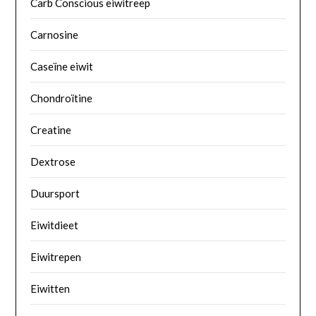
Carb Conscious eiwitreep
Carnosine
Caseïne eiwit
Chondroïtine
Creatine
Dextrose
Duursport
Eiwitdieet
Eiwitrepen
Eiwitten