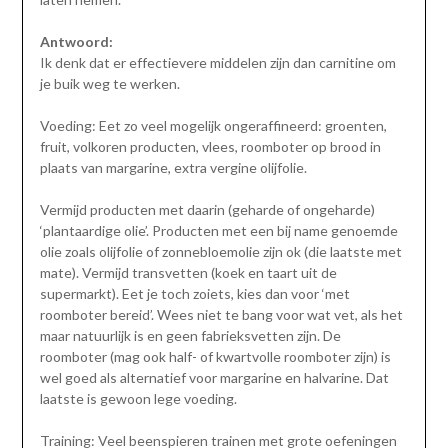
Antwoord:
Ik denk dat er effectievere middelen zijn dan carnitine om
je buik weg te werken.
Voeding: Eet zo veel mogelijk ongeraffineerd: groenten,
fruit, volkoren producten, vlees, roomboter op brood in
plaats van margarine, extra vergine olijfolie.
Vermijd producten met daarin (geharde of ongeharde)
‘plantaardige olie’. Producten met een bij name genoemde
olie zoals olijfolie of zonnebloemolie zijn ok (die laatste met
mate). Vermijd transvetten (koek en taart uit de
supermarkt). Eet je toch zoiets, kies dan voor ‘met
roomboter bereid’. Wees niet te bang voor wat vet, als het
maar natuurlijk is en geen fabrieksvetten zijn. De
roomboter (mag ook half- of kwartvolle roomboter zijn) is
wel goed als alternatief voor margarine en halvarine. Dat
laatste is gewoon lege voeding.
Training: Veel beenspieren trainen met grote oefeningen