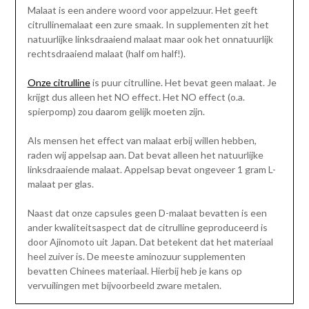
Malaat is een andere woord voor appelzuur. Het geeft
citrullinemalaat een zure smaak. In supplementen zit het
natuurlijke linksdraaiend malaat maar ook het onnatuurlijk
rechtsdraaiend malaat (half om half!).
Onze citrulline
is puur citrulline. Het bevat geen malaat. Je
krijgt dus alleen het NO effect. Het NO effect (o.a.
spierpomp) zou daarom gelijk moeten zijn.
Als mensen het effect van malaat erbij willen hebben,
raden wij appelsap aan. Dat bevat alleen het natuurlijke
linksdraaiende malaat. Appelsap bevat ongeveer 1 gram L-
malaat per glas.
Naast dat onze capsules geen D-malaat bevatten is een
ander kwaliteitsaspect dat de citrulline geproduceerd is
door Ajinomoto uit Japan. Dat betekent dat het materiaal
heel zuiver is. De meeste aminozuur supplementen
bevatten Chinees materiaal. Hierbij heb je kans op
vervuilingen met bijvoorbeeld zware metalen.