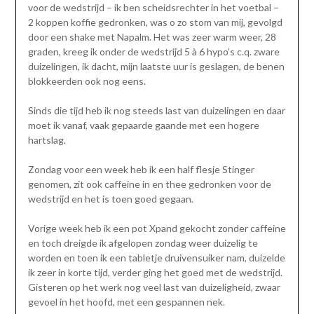
voor de wedstrijd – ik ben scheidsrechter in het voetbal –
2 koppen koffie gedronken, was o zo stom van mij, gevolgd
door een shake met Napalm. Het was zeer warm weer, 28
graden, kreeg ik onder de wedstrijd 5 à 6 hypo’s c.q. zware
duizelingen, ik dacht, mijn laatste uur is geslagen, de benen
blokkeerden ook nog eens.
Sinds die tijd heb ik nog steeds last van duizelingen en daar
moet ik vanaf, vaak gepaarde gaande met een hogere
hartslag.
Zondag voor een week heb ik een half flesje Stinger
genomen, zit ook caffeine in en thee gedronken voor de
wedstrijd en het is toen goed gegaan.
Vorige week heb ik een pot Xpand gekocht zonder caffeine
en toch dreigde ik afgelopen zondag weer duizelig te
worden en toen ik een tabletje druivensuiker nam, duizelde
ik zeer in korte tijd, verder ging het goed met de wedstrijd.
Gisteren op het werk nog veel last van duizeligheid, zwaar
gevoel in het hoofd, met een gespannen nek.