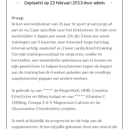
Geplaatst op
22 februari 2013
door
admin
Vraag:
Ik ben een kickbokser van 35 jaar. Ik sport al van jongs af
aan en nu 5 jaar specifiek voor het kickboksen. Ik train voor
wedstrijden 5 dagen per week. Dit zijn 3 keer per week
trainingen van 5 kwartier, zeer intensief, hoge hartslag,
interval-achtig, explosief en 2 keer cardio/krachttraining.
Om mijn trainingsresultaat te vergroten, sneller te
herstellen, een tweetal kilo spiermassa aan te komen en
mijn gewrichten te helpen beschermen tegen de impact
van de training ben ik 4 weken geleden aan de voedings
supplementen gegaan van andere merken.
Ik gebruik nu van ***** de Mega Multi, HMB, Creatine
Ethyl Ester en Whey isolaat en van ***** Vitamine C
1000mg, Omega 3-6-9, Magnesium Calcium en de
Glucosamine Chondroitine complex.
Ik merk al duidelijk de progressie en de hulp van de
supplementen. Ik ben bij jullie gekomen door een vriend die