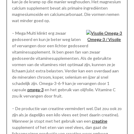
kan je de kramp op die manier weghouden. Het magnesium
calcium supplement bevat als primaire ingrediënten
magnesiumoxide en calciumcarbonaat. Die vormen nemen
wat minder goed op.
– Mega Multi klinkt erg zwaar
gedoseerd en kun je beter weg laten
Omega-3 / Visolie
of vervangen door een lichter gedoseerd
vitaminesupplement. Ik ben geen fan van zwaar
gedoseerde vitaminesupplementen. Als de gebruikte
vormen van de vitamines niet optimaal zijn, kunnen ze je
lichaam juist extra belasten. Verder kan een overdaad aan
de mineralen chroom, koper, selenium en ijzer al snel
schadelijk zijn. Omega-3-6-9 kan je vervangen door 1
capsule
omega-3
en het gebruik van olijfolie. Vitamine C
zou ik vervangen door fruit.
– De productie van creatine vermindert wel. Dat zou ook zo
zijn als je dagelijks een kilo vlees eet (met daarin creatine).
Wanneer je stopt met het gebruik van een
creatine
supplement of het eten van veel vlees, dan gaat de
lichaamseigen productie van creatine weer omhoog.