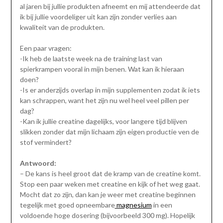
al jaren bij jullie produkten afneemt en mij attendeerde dat
ik bij jullie voordeliger uit kan zijn zonder verlies aan
kwaliteit van de produkten.
Een paar vragen:
-Ik heb de laatste week na de training last van
spierkrampen vooral in mijn benen. Wat kan ik hieraan
doen?
-Is er anderzijds overlap in mijn supplementen zodat ik iets
kan schrappen, want het zijn nu wel heel veel pillen per
dag?
-Kan ik jullie creatine dagelijks, voor langere tijd blijven
slikken zonder dat mijn lichaam zijn eigen productie ven de
stof vermindert?
Antwoord:
– De kans is heel groot dat de kramp van de creatine komt.
Stop een paar weken met creatine en kijk of het weg gaat.
Mocht dat zo zijn, dan kan je weer met creatine beginnen
tegelijk met goed opneembare
magnesium
in een
voldoende hoge dosering (bijvoorbeeld 300 mg). Hopelijk