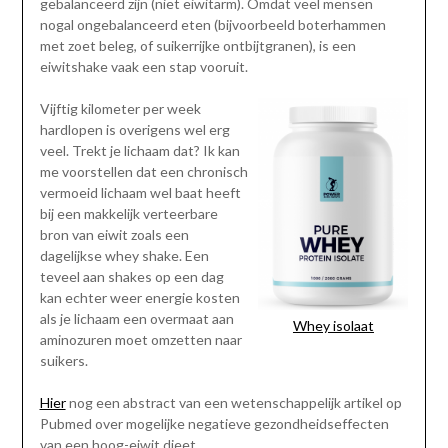
gebalanceerd zijn (niet eiwitarm). Omdat veel mensen
nogal ongebalanceerd eten (bijvoorbeeld boterhammen
met zoet beleg, of suikerrijke ontbijtgranen), is een
eiwitshake vaak een stap vooruit.
Vijftig kilometer per week
hardlopen is overigens wel erg
veel. Trekt je lichaam dat? Ik kan
me voorstellen dat een chronisch
vermoeid lichaam wel baat heeft
bij een makkelijk verteerbare
bron van eiwit zoals een
dagelijkse whey shake. Een
teveel aan shakes op een dag
kan echter weer energie kosten
als je lichaam een overmaat aan
Whey isolaat
aminozuren moet omzetten naar
suikers.
Hier
nog een abstract van een wetenschappelijk artikel op
Pubmed over mogelijke negatieve gezondheidseffecten
van een hoog-eiwit dieet.