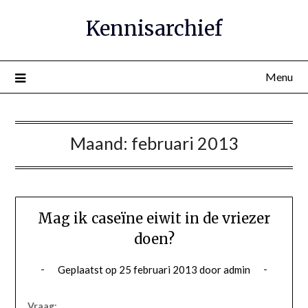
Ga
Kennisarchief
naar
de
inhoud
Menu
Maand:
februari 2013
Mag ik caseïne eiwit in de vriezer
doen?
Geplaatst op
25 februari 2013
door
admin
Vraag: