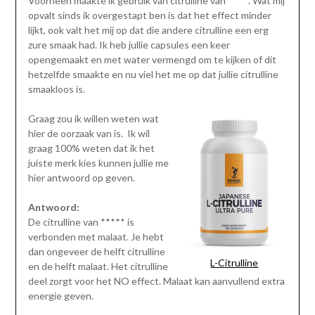
Voorheen maakte ik gebruik van citrulline van*****. Wat mij
opvalt sinds ik overgestapt ben is dat het effect minder
lijkt, ook valt het mij op dat die andere citrulline een erg
zure smaak had. Ik heb jullie capsules een keer
opengemaakt en met water vermengd om te kijken of dit
hetzelfde smaakte en nu viel het me op dat jullie citrulline
smaakloos is.
Graag zou ik willen weten wat
hier de oorzaak van is. Ik wil
graag 100% weten dat ik het
juiste merk kies kunnen jullie me
hier antwoord op geven.
Antwoord:
De citrulline van ***** is
verbonden met malaat. Je hebt
dan ongeveer de helft citrulline
L-Citrulline
en de helft malaat. Het citrulline
deel zorgt voor het NO effect. Malaat kan aanvullend extra
energie geven.