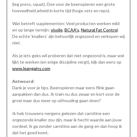
(leg press, squat). Doe voor de beenspieren een grote
hoeveelheid arbeid in korte tijd (hoge sets en reps).
Wat betreft supplementen: Veel producten werken mild
en op lange termijn:
visolie
,
BCAA’s
,
Natural Fat Control
.
De echte ‘knallers’ zijn behoorlijk ongezond en verkopen wij
niet.
Als je iets geks wil proberen dat niet ongezond is, maar wel
lijkt te werken (en enige discipline vergt), kijk dan eens op
www.leangains.com
.
Antwoord:
Dank je voor je tips. Beenspieren maar eens flink gaan
aanpakken dan dus. Ik train nu dus zwaar en kort voor de
groei maar dus meer op uithouding gaan doen?
Ik heb trouwens nergens gelezen dat carnitine een
ongezonde knaller zou zijn, maar ik hecht waarde aan jouw
oordeel. Ik ga zonder carnitine aan de gang en dan hoop ik
dat het goed komt.