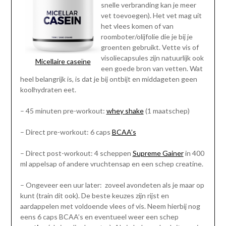
snelle verbranding kan je meer
vet toevoegen). Het vet mag uit
het vlees komen of van
roomboter/olijfolie die je bij je
groenten gebruikt. Vette vis of
visoliecapsules zijn natuurlijk ook
Micellaire caseïne
een goede bron van vetten. Wat
heel belangrijk is, is dat je bij ontbijt en middageten geen
koolhydraten eet.
– 45 minuten pre-workout:
whey shake
(1 maatschep)
– Direct pre-workout: 6 caps
BCAA’s
– Direct post-workout: 4 scheppen
Supreme Gainer
in 400
ml appelsap of andere vruchtensap en een schep creatine.
– Ongeveer een uur later: zoveel avondeten als je maar op
kunt (train dit ook). De beste keuzes zijn rijst en
aardappelen met voldoende vlees of vis. Neem hierbij nog
eens 6 caps BCAA’s en eventueel weer een schep