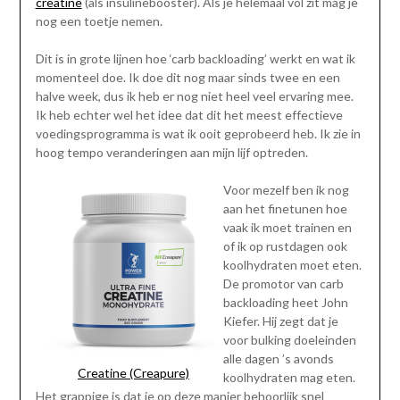
creatine
(als insulinebooster). Als je helemaal vol zit mag je
nog een toetje nemen.
Dit is in grote lijnen hoe ‘carb backloading’ werkt en wat ik
momenteel doe. Ik doe dit nog maar sinds twee en een
halve week, dus ik heb er nog niet heel veel ervaring mee.
Ik heb echter wel het idee dat dit het meest effectieve
voedingsprogramma is wat ik ooit geprobeerd heb. Ik zie in
hoog tempo veranderingen aan mijn lijf optreden.
Voor mezelf ben ik nog
aan het finetunen hoe
vaak ik moet trainen en
of ik op rustdagen ook
koolhydraten moet eten.
De promotor van carb
backloading heet John
Kiefer. Hij zegt dat je
voor bulking doeleinden
alle dagen ’s avonds
Creatine (Creapure)
koolhydraten mag eten.
Het grappige is dat je op deze manier behoorlijk snel