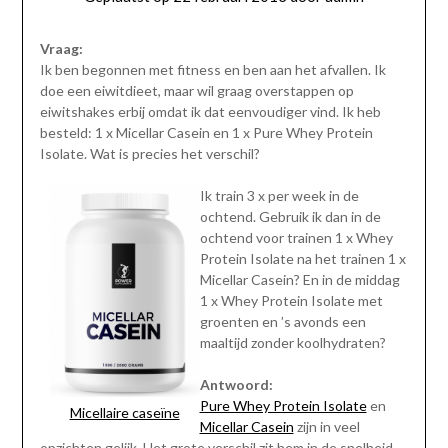
Vraag:
Ik ben begonnen met fitness en ben aan het afvallen. Ik
doe een eiwitdieet, maar wil graag overstappen op
eiwitshakes erbij omdat ik dat eenvoudiger vind. Ik heb
besteld: 1 x Micellar Casein en 1 x Pure Whey Protein
Isolate. Wat is precies het verschil?
Ik train 3 x per week in de
ochtend. Gebruik ik dan in de
ochtend voor trainen 1 x Whey
Protein Isolate na het trainen 1 x
Micellar Casein? En in de middag
1 x Whey Protein Isolate met
groenten en ’s avonds een
maaltijd zonder koolhydraten?
Antwoord:
Pure Whey Protein Isolate
en
Micellaire caseïne
Micellar Casein
zijn in veel
opzichten gelijk. Het grote verschil zit hem in de snelheid