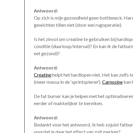
Antwoord:
Op zich is mijn gezondheid geen bottleneck. Hard
gewichten tillen niet (door een rugoperatie).
Is het zinvol om creatine te gebruiken bij hardl
conditie (duurloop/interval)? En kan ik de fatburn
eet gezond)?
Antwoord
:
Creatine
helpt het hardlopen niet. Het kan zelfs
(meer massa in de ‘sprintspieren’).
Carnosine
kan 
De fat burner kan je helpen met het optimalisere
eerder of makkelijker te bereiken.
Antwoord:
Bedankt voor het antwoord. Ik heb zojuist fatbur
voordat je daar het effect van zult merken?