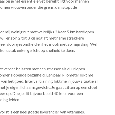
arbij je het essentiële vet bereikt ligt voor mannen
omen vrouwen onder die grens, dan stopt de
voor mij weinig nut met wekelijks 2 keer 5 km hardlopen
wil er zo’n 2 tot 3 kg nog af; met name strakkere
 meer door gezondheid en het is ook niet zo mijn ding. Wel
 kort stuk enkel gericht op snelheid te doen.
t verder belasten met een stressor als duurlopen.
onder slopende bezigheid. Een paar kilometer lijkt me
an het goed. Interval training lijkt me in jouw situatie al
et je eigen lichaamsgewicht. Je gaat zitten op een stoel
eer op. Doe je dit bijvoorbeeld 40 keer voor een
slag leiden.
orst is een heel goede leverancier van vitamines.