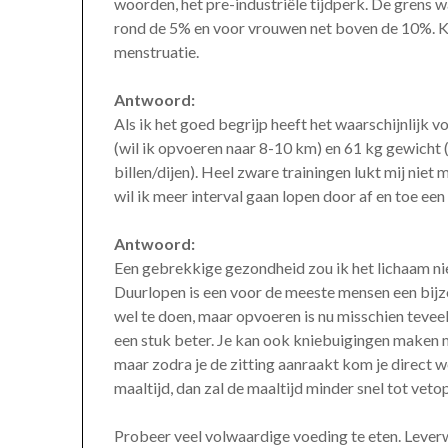
woorden, het pre-industriële tijdperk. De grens wa
rond de 5% en voor vrouwen net boven de 10%. K
menstruatie.
Antwoord:
Als ik het goed begrijp heeft het waarschijnlijk 
(wil ik opvoeren naar 8-10 km) en 61 kg gewicht (
billen/dijen). Heel zware trainingen lukt mij niet
wil ik meer interval gaan lopen door af en toe een
Antwoord:
Een gebrekkige gezondheid zou ik het lichaam nie
Duurlopen is een voor de meeste mensen een bijz
wel te doen, maar opvoeren is nu misschien teveel v
een stuk beter. Je kan ook kniebuigingen maken m
maar zodra je de zitting aanraakt kom je direct w
maaltijd, dan zal de maaltijd minder snel tot vetop
Probeer veel volwaardige voeding te eten. Leverw