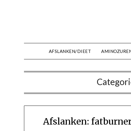
Ga
naar
de
inhoud
AFSLANKEN/DIEET
AMINOZURE
Categori
Afslanken: fatburner