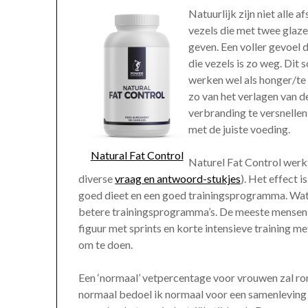
Natuurlijk zijn niet alle 
vezels die met twee glaz
geven. Een voller gevoel 
die vezels is zo weg. Dit
werken wel als honger/te 
zo van het verlagen van d
verbranding te versnellen
met de juiste voeding.
Natural Fat Control
Naturel Fat Control werkt
diverse
vraag en antwoord-stukjes
). Het effect i
goed dieet en een goed trainingsprogramma. Wat 
betere trainingsprogramma’s. De meeste mensen k
figuur met sprints en korte intensieve training m
om te doen.
Een ‘normaal’ vetpercentage voor vrouwen zal r
normaal bedoel ik normaal voor een samenleving 