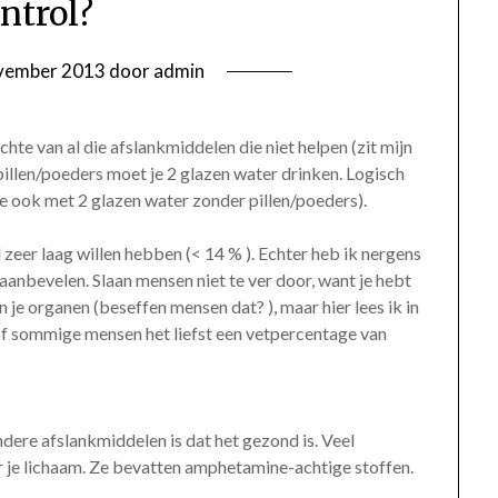
ntrol?
vember 2013
door
admin
chte van al die afslankmiddelen die niet helpen (zit mijn
pillen/poeders moet je 2 glazen water drinken. Logisch
 je ook met 2 glazen water zonder pillen/poeders).
zeer laag willen hebben (< 14 % ). Echter heb ik nergens
aanbevelen. Slaan mensen niet te ver door, want je hebt
je organen (beseffen mensen dat? ), maar hier lees ik in
 of sommige mensen het liefst een vetpercentage van
ndere afslankmiddelen is dat het gezond is. Veel
r je lichaam. Ze bevatten amphetamine-achtige stoffen.