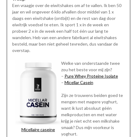
Een vraagje over de eiwitshakes om af te vallen. Ik ben 50
jaar en wil ongeveer 6 kilo afvallen door middel van 1 x
daags een eiwitshake (ontbijt) en de rest van dag door
eiwitrijk voedsel te eten. Ik sport 1 x in de week en
probeer 2 x in de week een half tot één uur lang te
wandelen. Heb van een andere fabrikant al eiwitshakes
besteld, maar ben niet geheel tevreden, dus vandaar de
overstap.
Welke van onderstaande twee
zou het beste voor mij zijn?
–
Pure Whey Proteine Isolate
–
Micellar Casein
Zijn ze trouwens beiden goed te
mengen met magere yoghurt,
want ik lust absoluut géén
melkproducten en met water
krijg je niet echt een milkshake
smaak? Dus mijn voorkeur is
Micellaire caseïne
yoghurt.