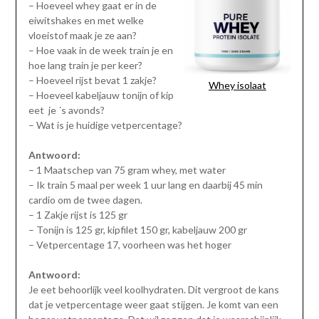
– Hoeveel whey gaat er in de
eiwitshakes en met welke
vloeistof maak je ze aan?
– Hoe vaak in de week train je en
hoe lang train je per keer?
– Hoeveel rijst bevat 1 zakje?
Whey isolaat
– Hoeveel kabeljauw tonijn of kip
eet je ´s avonds?
– Wat is je huidige vetpercentage?
Antwoord:
– 1 Maatschep van 75 gram whey, met water
– Ik train 5 maal per week 1 uur lang en daarbij 45 min
cardio om de twee dagen.
– 1 Zakje rijst is 125 gr
– Tonijn is 125 gr, kipfilet 150 gr, kabeljauw 200 gr
– Vetpercentage 17, voorheen was het hoger
Antwoord:
Je eet behoorlijk veel koolhydraten. Dit vergroot de kans
dat je vetpercentage weer gaat stijgen. Je komt van een