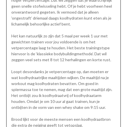
hoger vetpercentage. Dat wil zeggen dat je waarschijnlijk
geen snelle stofwisseling hebt. Of je hebt voorheen heel
onverantwoord gegeten. Ik vermoed dat je alleen
‘ongestraft’ driemaal daags koolhydraten kunt eten als je
lichamelijk behoorlijke actief bent.
Het kan natuurlijk zo zijn dat 5 maal per week 1 uur met
gewichten trainen voor jou voldoende is om het
vetpercentage laag te houden. Het beste trainingstype
hiervoor is de ‘klassieke bodybuildingmethode’. Dat wil
zeggen veel sets met 8 tot 12 herhalingen en korte rust.
Loopt desondanks je vetpercentage op, dan moeten er
wat koolhydraatrijke maaltijden wijken. De maaltijd na je
workout mag koolhydraten bevatten. Om goed in
spiermassa toe te nemen, mag dat een grote maaltijd zijn.
Het ontbijt zou ik koolhydraatvrij of koolhydraatarm
houden. Omdat je om 10 uur al gaat trainen, kun je
ontbijten in de vorm van een whey shake om 9:15 uur.
Brood lijkt voor de meeste mensen een koolhydraatbron
die extra de neiging geeft tot vetopslag.