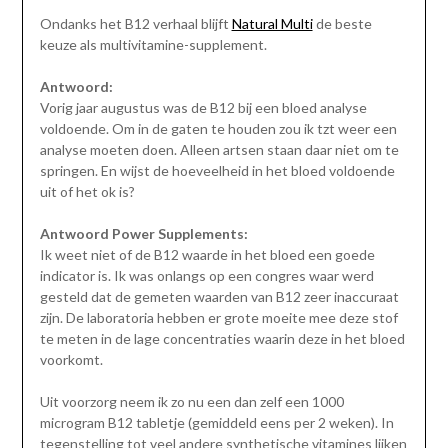
Ondanks het B12 verhaal blijft
Natural Multi
de beste
keuze als multivitamine-supplement.
Antwoord:
Vorig jaar augustus was de B12 bij een bloed analyse
voldoende. Om in de gaten te houden zou ik tzt weer een
analyse moeten doen. Alleen artsen staan daar niet om te
springen. En wijst de hoeveelheid in het bloed voldoende
uit of het ok is?
Antwoord Power Supplements:
Ik weet niet of de B12 waarde in het bloed een goede
indicator is. Ik was onlangs op een congres waar werd
gesteld dat de gemeten waarden van B12 zeer inaccuraat
zijn. De laboratoria hebben er grote moeite mee deze stof
te meten in de lage concentraties waarin deze in het bloed
voorkomt.
Uit voorzorg neem ik zo nu een dan zelf een 1000
microgram B12 tabletje (gemiddeld eens per 2 weken). In
tegenstelling tot veel andere synthetische vitamines lijken