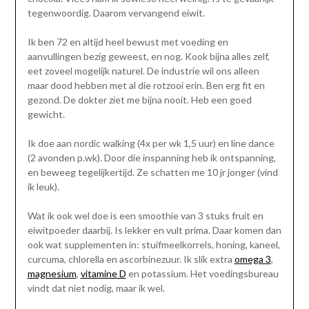
tegenwoordig. Daarom vervangend eiwit.
Ik ben 72 en altijd heel bewust met voeding en
aanvullingen bezig geweest, en nog. Kook bijna alles zelf,
eet zoveel mogelijk naturel. De industrie wil ons alleen
maar dood hebben met al die rotzooi erin. Ben erg fit en
gezond. De dokter ziet me bijna nooit. Heb een goed
gewicht.
Ik doe aan nordic walking (4x per wk 1,5 uur) en line dance
(2 avonden p.wk). Door die inspanning heb ik ontspanning,
en beweeg tegelijkertijd. Ze schatten me 10 jr jonger (vind
ik leuk).
Wat ik ook wel doe is een smoothie van 3 stuks fruit en
eiwitpoeder daarbij. Is lekker en vult prima. Daar komen dan
ook wat supplementen in: stuifmeelkorrels, honing, kaneel,
curcuma, chlorella en ascorbinezuur. Ik slik extra
omega 3
,
magnesium
,
vitamine D
en potassium. Het voedingsbureau
vindt dat niet nodig, maar ik wel.