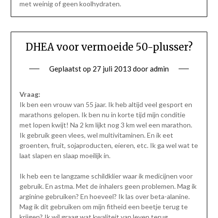
met weinig of geen koolhydraten.
DHEA voor vermoeide 50-plusser?
Geplaatst op
27 juli 2013
door
admin
Vraag:
Ik ben een vrouw van 55 jaar. Ik heb altijd veel gesport en
marathons gelopen. Ik ben nu in korte tijd mijn conditie
met lopen kwijt! Na 2 km lijkt nog 3 km wel een marathon.
Ik gebruik geen vlees, wel multivitaminen. En ik eet
groenten, fruit, sojaproducten, eieren, etc. Ik ga wel wat te
laat slapen en slaap moeilijk in.
Ik heb een te langzame schildklier waar ik medicijnen voor
gebruik. En astma. Met de inhalers geen problemen. Mag ik
arginine gebruiken? En hoeveel? Ik las over beta-alanine.
Mag ik dit gebruiken om mijn fitheid een beetje terug te
krijgen? Ik wil graag wat kwaliteit van leven terug.