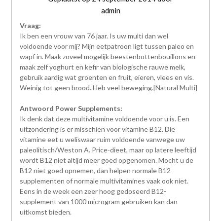
admin
Vraag:
Ik ben een vrouw van 76 jaar. Is uw multi dan wel
voldoende voor mij? Mijn eetpatroon ligt tussen paleo en
wapf in. Maak zoveel mogelijk beestenbottenbouillons en
maak zelf yoghurt en kefir van biologische rauwe melk,
gebruik aardig wat groenten en fruit, eieren, vlees en vis.
Weinig tot geen brood. Heb veel beweging.[Natural Multi]
Antwoord Power Supplements:
Ik denk dat deze multivitamine voldoende voor u is. Een
uitzondering is er misschien voor vitamine B12. Die
vitamine eet u weliswaar ruim voldoende vanwege uw
paleolitisch/Weston A. Price-dieet, maar op latere leeftijd
wordt B12 niet altijd meer goed opgenomen. Mocht u de
B12 niet goed opnemen, dan helpen normale B12
supplementen of normale multivitamines vaak ook niet.
Eens in de week een zeer hoog gedoseerd B12-
supplement van 1000 microgram gebruiken kan dan
uitkomst bieden.