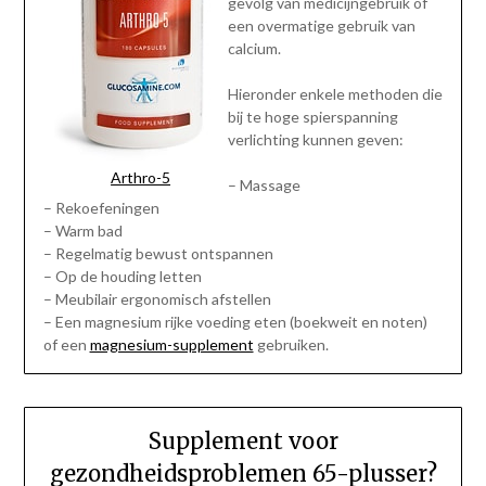
gevolg van medicijngebruik of
een overmatige gebruik van
calcium.
Hieronder enkele methoden die
bij te hoge spierspanning
verlichting kunnen geven:
Arthro-5
– Massage
– Rekoefeningen
– Warm bad
– Regelmatig bewust ontspannen
– Op de houding letten
– Meubilair ergonomisch afstellen
– Een magnesium rijke voeding eten (boekweit en noten)
of een
magnesium-supplement
gebruiken.
Supplement voor
gezondheidsproblemen 65-plusser?