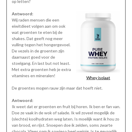
op letten?
Antwoord:
Wij raden mensen die een
eiwitdieet volgen aan om ook
wat groenten te eten bij de
shakes. Dat geeft nog meer
vulling tegen het hongergevoel.
De vezels in de groenten zijn
daarnaast goed voor de
stoelgang. En last but not least.
Met extra groenten heb je extra
vitamines en mineralen!
Whey isolaat
De groentes mogen rauw zijn maar dat hoeft niet.
Antwoord:
Ik weet dat er groenten en fruit bij horen. Ik ben er fan van.
Doe ze vaak in de wok of salade. Ik wil zoveel mogelijk de
(slechte) koolhydraten weg laten. Is moeilijk want ik hou zo
van brood, en rijst. Snoepen doe ik zelden, soms zwarte
chocola. Vlees nam ik sowieso heel weinig. Is te gevaarlijk