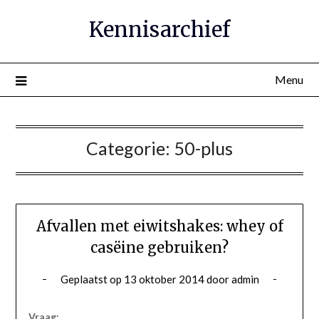
Ga
Kennisarchief
naar
de
inhoud
Menu
Categorie:
50-plus
Afvallen met eiwitshakes: whey of
casëine gebruiken?
Geplaatst op
13 oktober 2014
door
admin
Vraag: