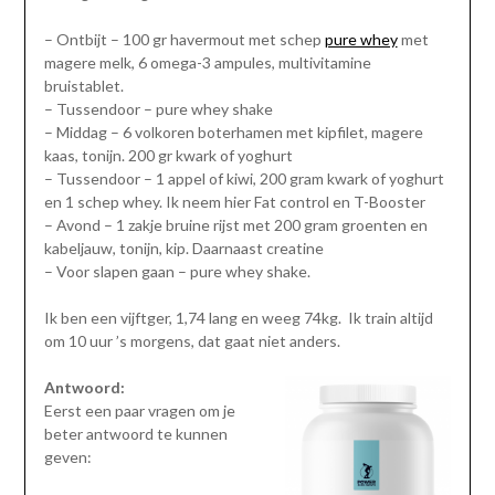
– Ontbijt – 100 gr havermout met schep
pure whey
met
magere melk, 6 omega-3 ampules, multivitamine
bruistablet.
– Tussendoor – pure whey shake
– Middag – 6 volkoren boterhamen met kipfilet, magere
kaas, tonijn. 200 gr kwark of yoghurt
– Tussendoor – 1 appel of kiwi, 200 gram kwark of yoghurt
en 1 schep whey. Ik neem hier Fat control en T-Booster
– Avond – 1 zakje bruine rijst met 200 gram groenten en
kabeljauw, tonijn, kip. Daarnaast creatine
– Voor slapen gaan – pure whey shake.
Ik ben een vijftger, 1,74 lang en weeg 74kg. Ik train altijd
om 10 uur ’s morgens, dat gaat niet anders.
Antwoord:
Eerst een paar vragen om je
beter antwoord te kunnen
geven: