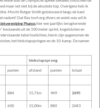
el wilde Bas de Olympiche Spelen behalen, misschien de
ed maar net niet bij de absolute top. Overigens heb ik
titie. Mocht Rutger Smith geblesseerd langs de kant
 nadoet! Dat Bas toch erg divers en uniek was wil ik
tiekvereniging Phanos
hier een jaarlijks terugkerende
p
” bestaande uit de 100 meter sprint, kogelstoten en
nderstaande tabel toelichten, hierin zijn opgenomen de
stoten, het hinkstapspringen en de 10-kamp. De namen
hinkstapsprong
punten
afstand
punten
totaal
884
15,71m
949
2695
600
15,00m
880
2683