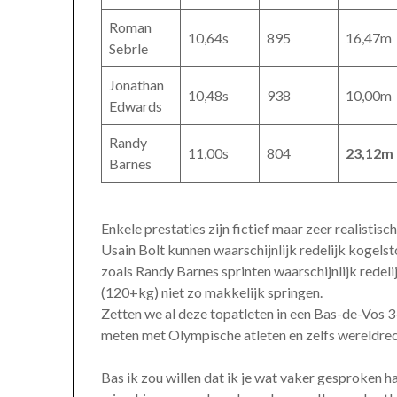
Roman
10,64s
895
16,47m
Sebrle
Jonathan
10,48s
938
10,00m
Edwards
Randy
11,00s
804
23,12m
Barnes
Enkele prestaties zijn fictief maar zeer realisti
Usain Bolt kunnen waarschijnlijk redelijk kogels
zoals Randy Barnes sprinten waarschijnlijk rede
(120+kg) niet zo makkelijk springen.
Zetten we al deze topatleten in een Bas-de-Vos 
meten met Olympische atleten en zelfs wereldre
Bas ik zou willen dat ik je wat vaker gesproken ha