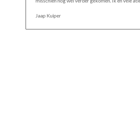
misschien nog wel verder gekomen. Ik en vele atle
Jaap Kuiper