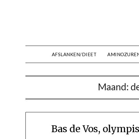
Ga
naar
de
inhoud
AFSLANKEN/DIEET
AMINOZURE
Maand:
d
Bas de Vos, olympis