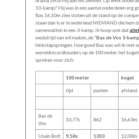
drama zette mij aan het denken. Op welk onderde
10-kamp? Hij was in een aantal onderdelen erg go
Bas 16,10m zien stoten uit de stand op de compe
staan dan is er in nederland NIEMAND die hem dat
samenvatten in een 3-kamp. Ik hoop ook dat
atle
wedstrijd van wil maken, de “
Bas de Vos 3-kam
hinkstapspringen. Hoe goed Bas was wil ik met o
wereldrecordhouders op de 100 meter, het kogel
spreken voor zich:
100 meter
kogel
tijd
punten
afstand
Bas de
10,77s
862
16,63m
Vos
Usain Bolt
9,58s
1203
12,00m