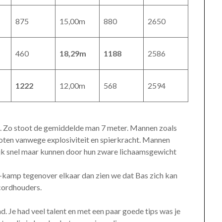
875
15,00m
880
2650
460
18,29m
1188
2586
1222
12,00m
568
2594
sch. Zo stoot de gemiddelde man 7 meter. Mannen zoals
toten vanwege explosiviteit en spierkracht. Mannen
lijk snel maar kunnen door hun zware lichaamsgewicht
3-kamp tegenover elkaar dan zien we dat Bas zich kan
cordhouders.
d. Je had veel talent en met een paar goede tips was je