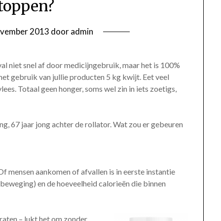
toppen?
ovember 2013
door
admin
al niet snel af door medicijngebruik, maar het is 100%
et gebruik van jullie producten 5 kg kwijt. Eet veel
ees. Totaal geen honger, soms wel zin in iets zoetigs,
ng, 67 jaar jong achter de rollator. Wat zou er gebeuren
 Of mensen aankomen of afvallen is in eerste instantie
(beweging) en de hoeveelheid calorieën die binnen
raten – lukt het om zonder