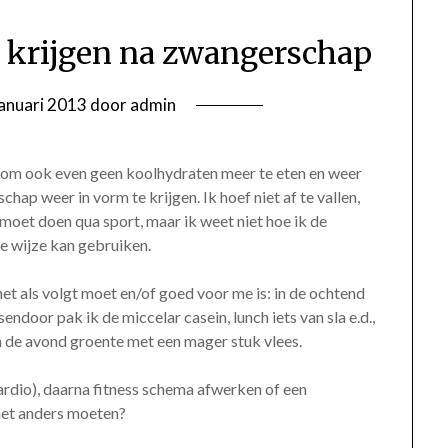
 krijgen na zwangerschap
januari 2013
door
admin
 om ook even geen koolhydraten meer te eten en weer
p weer in vorm te krijgen. Ik hoef niet af te vallen,
 moet doen qua sport, maar ik weet niet hoe ik de
te wijze kan gebruiken.
het als volgt moet en/of goed voor me is: in de ochtend
sendoor pak ik de miccelar casein, lunch iets van sla e.d.,
n de avond groente met een mager stuk vlees.
cardio), daarna fitness schema afwerken of een
 het anders moeten?