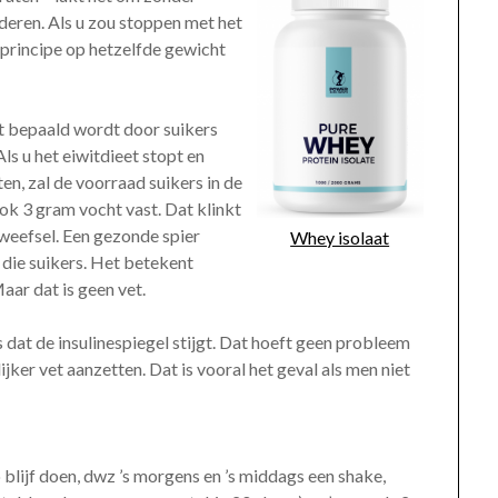
deren. Als u zou stoppen met het
in principe op hetzelfde gewicht
ht bepaald wordt door suikers
Als u het eiwitdieet stopt en
en, zal de voorraad suikers in de
ok 3 gram vocht vast. Dat klinkt
ierweefsel. Een gezonde spier
Whey isolaat
 die suikers. Het betekent
aar dat is geen vet.
 dat de insulinespiegel stijgt. Dat hoeft geen probleem
jker vet aanzetten. Dat is vooral het geval als men niet
zo blijf doen, dwz ’s morgens en ’s middags een shake,