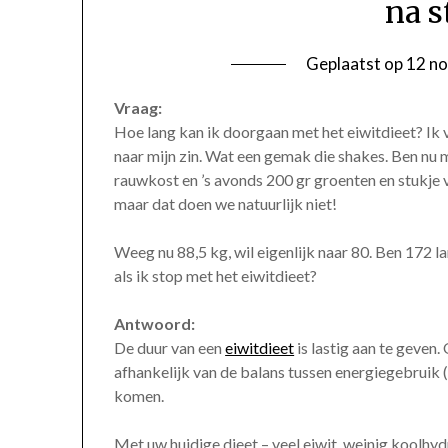
na s
Geplaatst op
12 n
Vraag:
Hoe lang kan ik doorgaan met het eiwitdieet? Ik v
naar mijn zin. Wat een gemak die shakes. Ben nu m
rauwkost en ’s avonds 200 gr groenten en stukje vl
maar dat doen we natuurlijk niet!
Weeg nu 88,5 kg, wil eigenlijk naar 80. Ben 172 la
als ik stop met het eiwitdieet?
Antwoord:
De duur van een
eiwitdieet
is lastig aan te geven.
afhankelijk van de balans tussen energiegebruik 
komen.
Met uw huidige dieet – veel eiwit, weinig koolhyd