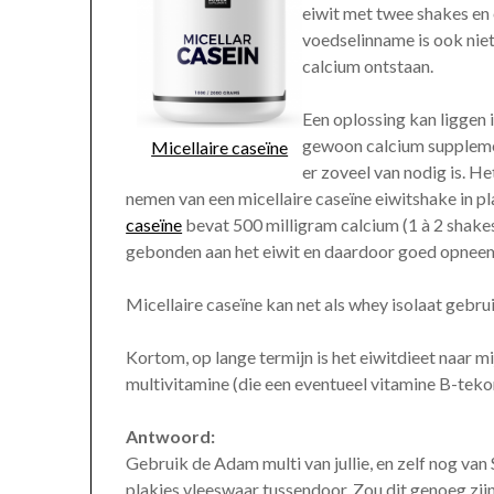
eiwit met twee shakes en 
voedselinname is ook niet
calcium ontstaan.
Een oplossing kan liggen 
gewoon calcium supplemen
Micellaire caseïne
er zoveel van nodig is. Het
nemen van een micellaire caseïne eiwitshake in p
caseïne
bevat 500 milligram calcium (1 à 2 shake
gebonden aan het eiwit en daardoor goed opnee
Micellaire caseïne kan net als whey isolaat gebrui
Kortom, op lange termijn is het eiwitdieet naar mi
multivitamine (die een eventueel vitamine B-tek
Antwoord:
Gebruik de Adam multi van jullie, en zelf nog v
plakjes vleeswaar tussendoor. Zou dit genoeg zij