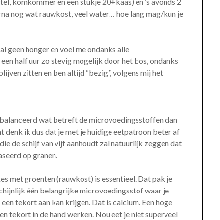
wortel, komkommer en een stukje 20+kaas) en ’s avonds 2
arna nog wat rauwkost, veel water… hoe lang mag/kun je
al geen honger en voel me ondanks alle
een half uur zo stevig mogelijk door het bos, ondanks
ijven zitten en ben altijd “bezig”, volgens mij het
 gebalanceerd wat betreft de microvoedingsstoffen dan
 denk ik dus dat je met je huidige eetpatroon beter af
ie de schijf van vijf aanhoudt zal natuurlijk zeggen dat
baseerd op granen.
es met groenten (rauwkost) is essentieel. Dat pak je
schijnlijk één belangrijke microvoedingsstof waar je
een tekort aan kan krijgen. Dat is calcium. Een hoge
en tekort in de hand werken. Nou eet je niet superveel