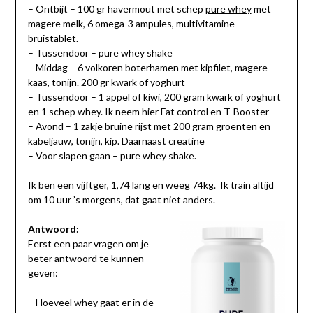
– Ontbijt – 100 gr havermout met schep
pure whey
met
magere melk, 6 omega-3 ampules, multivitamine
bruistablet.
– Tussendoor – pure whey shake
– Middag – 6 volkoren boterhamen met kipfilet, magere
kaas, tonijn. 200 gr kwark of yoghurt
– Tussendoor – 1 appel of kiwi, 200 gram kwark of yoghurt
en 1 schep whey. Ik neem hier Fat control en T-Booster
– Avond – 1 zakje bruine rijst met 200 gram groenten en
kabeljauw, tonijn, kip. Daarnaast creatine
– Voor slapen gaan – pure whey shake.
Ik ben een vijftger, 1,74 lang en weeg 74kg. Ik train altijd
om 10 uur ’s morgens, dat gaat niet anders.
Antwoord:
Eerst een paar vragen om je
beter antwoord te kunnen
geven:
– Hoeveel whey gaat er in de