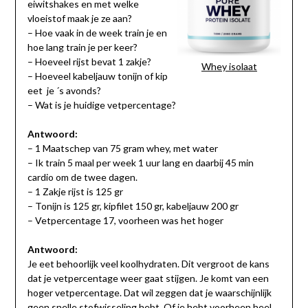
eiwitshakes en met welke
vloeistof maak je ze aan?
– Hoe vaak in de week train je en
hoe lang train je per keer?
– Hoeveel rijst bevat 1 zakje?
Whey isolaat
– Hoeveel kabeljauw tonijn of kip
eet je ´s avonds?
– Wat is je huidige vetpercentage?
Antwoord:
– 1 Maatschep van 75 gram whey, met water
– Ik train 5 maal per week 1 uur lang en daarbij 45 min
cardio om de twee dagen.
– 1 Zakje rijst is 125 gr
– Tonijn is 125 gr, kipfilet 150 gr, kabeljauw 200 gr
– Vetpercentage 17, voorheen was het hoger
Antwoord:
Je eet behoorlijk veel koolhydraten. Dit vergroot de kans
dat je vetpercentage weer gaat stijgen. Je komt van een
hoger vetpercentage. Dat wil zeggen dat je waarschijnlijk
geen snelle stofwisseling hebt. Of je hebt voorheen heel