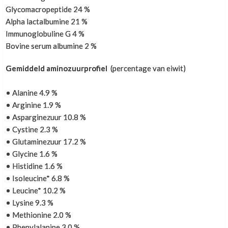
Glycomacropeptide 24 %
Alpha lactalbumine 21 %
Immunoglobuline G 4 %
Bovine serum albumine 2 %
Meer recensies
Gemiddeld aminozuurprofiel
(percentage van eiwit)
• Alanine 4.9 %
• Arginine 1.9 %
• Asparginezuur 10.8 %
• Cystine 2.3 %
• Glutaminezuur 17.2 %
• Glycine 1.6 %
• Histidine 1.6 %
• Isoleucine* 6.8 %
• Leucine* 10.2 %
• Lysine 9.3 %
• Methionine 2.0 %
• Phenylalanine 3.0 %