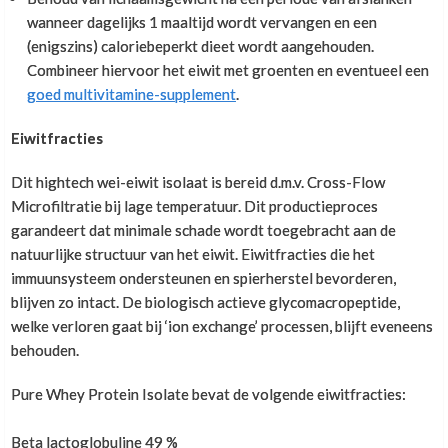
maar lang niet zoveel als de leg presses. Wat met
mensen makkelijker wordt om het
fietsen nog wel redelijk goed zou werken is als je met
wanneer dagelijks 1 maaltijd wordt vervangen en een
lichaamsvetpercentage te verlagen.
intervallen korte sprintjes doet. Bijvoorbeeld 10 tot
(enigszins) caloriebeperkt dieet wordt aangehouden.
Natuurlijke smaak, niet te zoet
20 seconden voluit en dan een minuut rustig aan. Dit
Combineer hiervoor het eiwit met groenten en eventueel een
kan je 4 tot 8 keer herhalen.
goed multivitamine-supplement
.
Tess Broersen
,
21 december 2024
Eiwitfracties
Super chill spul. Natuurlijke smaak, niet te zoet. Goed te
combineren met van alles. En heel fijn dat er alleen Stevia
Dit hightech wei-eiwit isolaat is bereid d.m.v. Cross-Flow
in zit als zoetstof ipv al die andere meuk :p
Microfiltratie bij lage temperatuur. Dit productieproces
garandeert dat minimale schade wordt toegebracht aan de
natuurlijke structuur van het eiwit. Eiwitfracties die het
Niet te zoet
immuunsysteem ondersteunen en spierherstel bevorderen,
blijven zo intact. De biologisch actieve glycomacropeptide,
welke verloren gaat bij ‘ion exchange’ processen, blijft eveneens
Leticia Kijf
,
11 december 2024
behouden.
Best whey die ik heb gebruikt. Los makkelijk op en het is
niet te zoet. Ik heb altijd het smaak vanilla stevia.
Pure Whey Protein Isolate bevat de volgende eiwitfracties:
Lekker!
Beta lactoglobuline 49 %