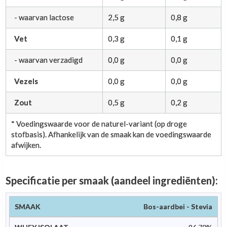
- waarvan lactose
2,5 g
0,8 g
Vet
0,3 g
0,1 g
- waarvan verzadigd
0,0 g
0,0 g
Vezels
0,0 g
0,0 g
Zout
0,5 g
0,2 g
* Voedingswaarde voor de naturel-variant (op droge
stofbasis). Afhankelijk van de smaak kan de voedingswaarde
afwijken.
Specificatie per smaak (aandeel ingrediënten):
Whey
Natuurlijke
Bos-aardbei - Stevia
Smaak
Aroma
Zoetstof
isolaat
kleurstof