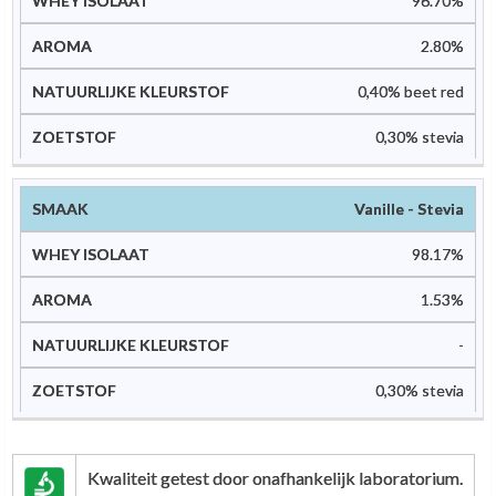
96.70%
2.80%
0,40% beet red
0,30% stevia
Vanille - Stevia
98.17%
1.53%
-
0,30% stevia
Kwaliteit getest door onafhankelijk laboratorium.