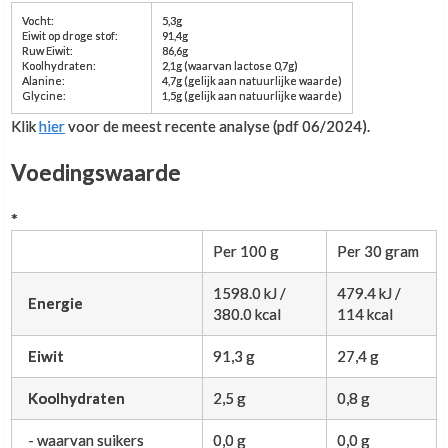
Vocht:
5,3g
Eiwit op droge stof:
91,4g
Ruw Eiwit:
86,6g
Koolhydraten:
2,1g (waarvan lactose 0,7g)
Alanine:
4,7g (gelijk aan natuurlijke waarde)
Glycine:
1,5g (gelijk aan natuurlijke waarde)
Klik
hier
voor de meest recente analyse (pdf 06/2024).
Voedingswaarde
*
Per 100 g
Per 30 gram
1598.0 kJ /
479.4 kJ /
Energie
380.0 kcal
114 kcal
Eiwit
91,3 g
27,4 g
Koolhydraten
2,5 g
0,8 g
- waarvan suikers
0,0 g
0,0 g