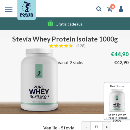
0
Gratis cadeaus
Verzendkosten
Stevia Whey Protein Isolate 1000g
(128)
€44,90
€42,90
Vanaf 2 stuks
Bekijk ook
Stevia Whey
Protein Isolate
2000g
-
+
Vanille - Stevia