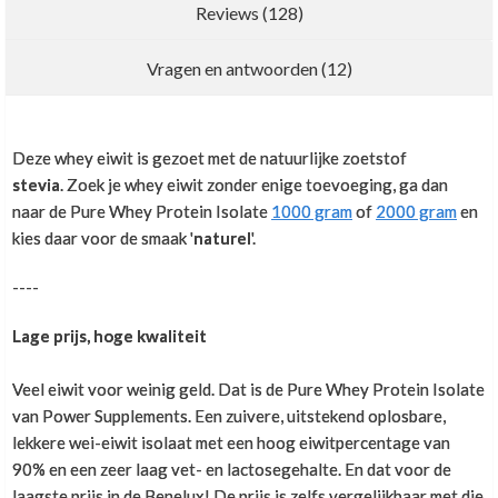
Reviews (128)
Nieuwe recensie schrijven
Vragen en antwoorden (12)
Mixes very well and also tastes good
Deze whey eiwit is gezoet met de natuurlijke zoetstof
stevia
. Zoek je whey eiwit zonder enige toevoeging, ga dan
naar de Pure Whey Protein Isolate
1000 gram
of
2000 gram
en
Vikrant Badle
,
25 maart 2026
kies daar voor de smaak '
naturel
'.
It is nice product I am using it for more that 2 years.
Mixes very well and also tastes good.
----
Lage prijs, hoge kwaliteit
Whey rauw of niet?
1
Super lekker!
Veel eiwit voor weinig geld. Dat is de Pure Whey Protein Isolate
Klant Vraag:
van Power Supplements. Een zuivere, uitstekend oplosbare,
Sojalecithine
1
Gosia
,
2 maart 2026
lekkere wei-eiwit isolaat met een hoog eiwitpercentage van
Super lekker! En nog met stevia, precies wat ik wou.
Beste mensen van Powersupplements,
90% en een zeer laag vet- en lactosegehalte. En dat voor de
Klant Vraag:
Vanille smaak is ideaal in een proteïne pannenkoekje of
Stevia Whey Protein Isolate
1
laagste prijs in de Benelux! De prijs is zelfs vergelijkbaar met die