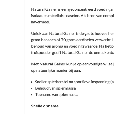
Natural Gainer is een geconcentreerd voedingsm
isolaat en micellaire caseïne. Als bron van com
havermeel.
Heerlijk
Uniek aan Natural Gainer is de grote hoeveelheid
Angela
,
25 december 2025
gram bananen of 70 gram aardbeien verwerkt. He
behoud van aroma en voedingswaarde. Na het pr
De banaan is echt heerlijk
fruitpoeder geeft Natural Gainer de onmiskenba
Met Natural Gainer kun je op eenvoudige wijze 
Zelf weight gainer maken?
Smaakvol en zeer voedzaam
op natuurlijke manier bij aan:
Sneller spierherstel na sportieve inspanning (
Frank Van Diejen
,
13 mei 2025
Behoud van spiermassa
Natural weight gainer glutenvrij?
Absoluut een top product Smaakvol en zee
Klant Vraag:
Toename van spiermassa
voedzaam Fijn gemalen waardoor goed
Hebben jullie ook een sample van de suprem
oplosbaar
Snelle opname
niet glutenvrij.