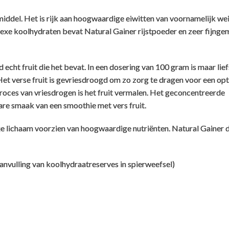
iddel. Het is rijk aan hoogwaardige eiwitten van voornamelijk wei
plexe koolhydraten bevat Natural Gainer rijstpoeder en zeer fijnge
Top
 echt fruit die het bevat. In een dosering van 100 gram is maar lief
Kjeld
,
5 augustus 2025
R
t verse fruit is gevriesdroogd om zo zorg te dragen voor een op
oces van vriesdrogen is het fruit vermalen. Het geconcentreerde
Top, niks mis mee
G
re smaak van een smoothie met vers fruit.
je lichaam voorzien van hoogwaardige nutriënten. Natural Gainer 
Goed spul
N
d
aanvulling van koolhydraatreserves in spierweefsel)
ria rennes
,
27 april 2025
J
r
Goed spul ben er blij mee
D
e gainer? Eigenlijk gaat mijn belangstelling meer uit naar de natur
z
v
Kan niet meer zonder deze