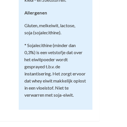
Allergenen
at eten, dan kan je lichaam dit deels
minder groot.
Gluten, melkeiwit, lactose,
soja (sojalecithine).
id koolhydraten. Ik denk dat je
m per kilogram lichaamsgewicht). Je
* Sojalecithine (minder dan
0,3%) is een vetstofje dat over
het eiwitpoeder wordt
en. Je hoeft niet voor elk van de 8
kan je makkelijk twee boterhammen met een
gesprayed t.b.v. de
. Het helpt je wel meer te eten.
instantisering. Het zorgt ervoor
dat whey eiwit makkelijk oplost
avermout kan je ongekookt eten met koude
in een vloeistof. Niet te
obeer maar eens 200 gram rijst te koken
verwarren met soja-eiwit.
k is (en ongekookt) en nog veel vocht zal
ichting liggen. Als het vetpercentage