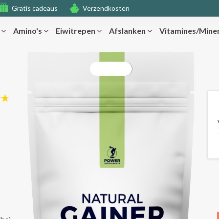
Gratis cadeaus
Verzendkosten
r
Amino's
Eiwitrepen
Afslanken
Vitamines/Mine