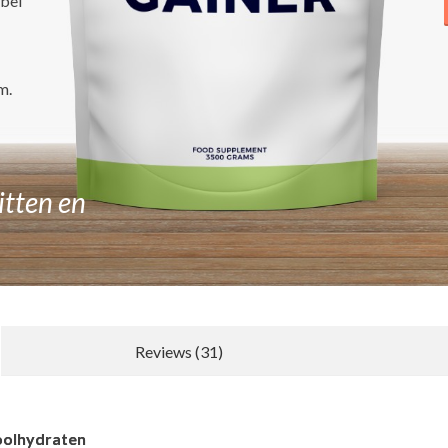
bei
m.
itten en
Reviews (31)
Nieuwe recensie schrijven
oolhydraten