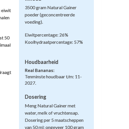
3500 gram Natural Gainer
 eiwit
poeder (geconcentreerde
malen
voeding).
Goed
Eiwitpercentage: 26%
st 50
Koolhydraatpercentage: 57%
ob Martens
,
3 augustus 2025
timaal
oed spul
Houdbaarheid
Real Bananas:
draagt
1
Tenminste houdbaar t/m: 11-
iet te zoet en makkelijk te
2027.
rinken
Dosering
1
asper
,
18 mei 2024
Meng Natural Gainer met
e aardbeien smaak is echt prima, niet te
water, melk of vruchtensap.
al gainer, maar helaas voor mij, is deze
oet en makkelijk te drinken. Het is goed
Dosering per 5 maatscheppen
erteerbaar, ideaal als extraatje op mijn
van 50 ml: ongeveer 100 gram