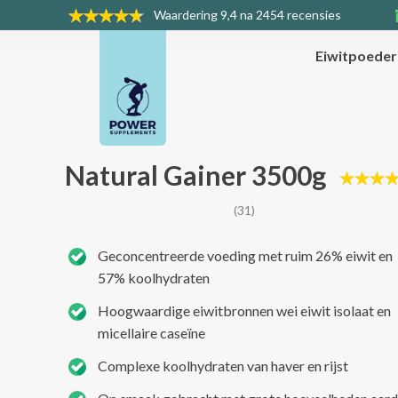
Waardering
9,4 na 2454 recensies
Eiwitpoede
Natural Gainer 3500g
(31)
Geconcentreerde voeding met ruim 26% eiwit en
57% koolhydraten
Hoogwaardige eiwitbronnen wei eiwit isolaat en
micellaire caseïne
Complexe koolhydraten van haver en rijst