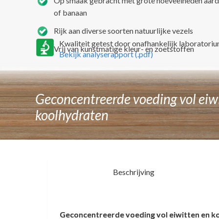
Op smaak gebracht met grote hoeveelheden aard
of banaan
Rijk aan diverse soorten natuurlijke vezels
Kwaliteit getest door onafhankelijk laboratoriu
Vrij van kunstmatige kleur- en zoetstoffen
Bekijk analyserapport (.pdf)
Geconcentreerde voeding vol eiw
koolhydraten
Beschrijving
Geconcentreerde voeding vol eiwitten en k