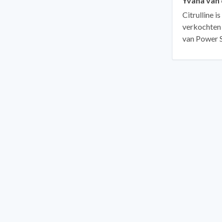
Yvana van
Citrulline i
verkochten 
van Power 