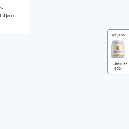
We
al jaren
Bekijk ook
L-Citrulline
400g