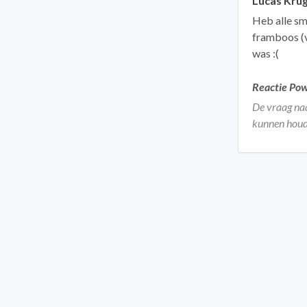
Lucas Kru
Heb alle sm
framboos (v
was :(
Reactie Po
De vraag naa
kunnen houde