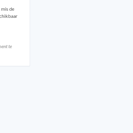
k mis de
schikbaar
ment te