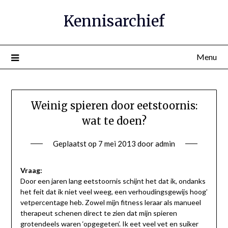
Ga
Kennisarchief
naar
de
inhoud
Menu
Weinig spieren door eetstoornis:
wat te doen?
Geplaatst op
7 mei 2013
door
admin
Vraag:
Door een jaren lang eetstoornis schijnt het dat ik, ondanks
het feit dat ik niet veel weeg, een verhoudingsgewijs hoog’
vetpercentage heb. Zowel mijn fitness leraar als manueel
therapeut schenen direct te zien dat mijn spieren
grotendeels waren ‘opgegeten’. Ik eet veel vet en suiker