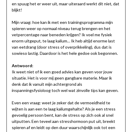
en spuug het er weer uit, maar uiteraard werkt dit niet, dat
blijkt!
Mijn vraag: hoe kan ik met een trainingsprogramma mijn
spieren weer op normaal niveau terug brengen en het
vetpercentage naar beneden krijgen? Ik voel me fysiek
enorm uitgeput, te laag kalium… Ik heb altijd enorme last
van eetdrang (door stress of overprikkeling), dus dat is
sowieso lastig. Daardoor is het hele gedoe ook begonnen.
Antwoord:
Ik weet niet of ik een goed advies kan geven voor jouw
situatie. Het is voor mij geen gangbare materie. Maar ik
denk dat ik vanuit mijn achtergrond als
inspanningsfysioloog toch wel wat zinvolle tips kan geven.
Even een vraag: weet je zeker dat de vermoeidheid te
wijten is aan een te laag kaliumgehalte? Als je een stress
gevoelig persoon bent, kan de stress op zich ook al snel
uitputten. Een teveel aan stresshormoon put uit, breekt
spieren af en leidt op den duur waarschijnlijk ook tot een