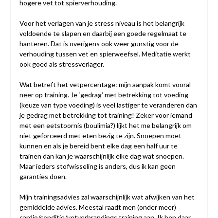
hogere vet tot spierverhouding.
Voor het verlagen van je stress niveau is het belangrijk
voldoende te slapen en daarbij een goede regelmaat te
hanteren. Dat is overigens ook weer gunstig voor de
verhouding tussen vet en spierweefsel. Meditatie werkt
ook goed als stressverlager.
Wat betreft het vetpercentage: mijn aanpak komt vooral
neer op training. Je ‘gedrag’ met betrekking tot voeding
(keuze van type voeding) is veel lastiger te veranderen dan
je gedrag met betrekking tot training! Zeker voor iemand
met een eetstoornis (boulimia?) lijkt het me belangrijk om
niet geforceerd met eten bezig te zijn. Snoepen moet
kunnen en als je bereid bent elke dag een half uur te
trainen dan kan je waarschijnlijk elke dag wat snoepen.
Maar ieders stofwisseling is anders, dus ik kan geen
garanties doen.
Mijn trainingsadvies zal waarschijnlijk wat afwijken van het
gemiddelde advies. Meestal raadt men (onder meer)
cardio/conditie/vetverbrandings training aan. Ik ben daar