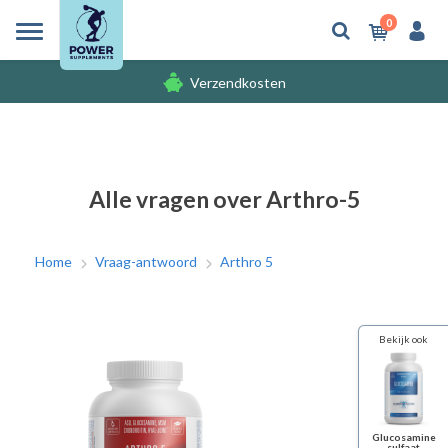
0
Verzendkosten
Gratis cadeaus
Verzendkosten
Alle vragen over Arthro-5
Home
Vraag-antwoord
Arthro 5
Bekijk ook
Glucosamine
sulfaat