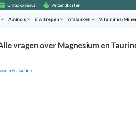
Gratis cadeaus
Verzendkosten
r
Amino's
Eiwitrepen
Afslanken
Vitamines/Mine
Alle vragen over Magnesium en Taurin
sium En Taurine