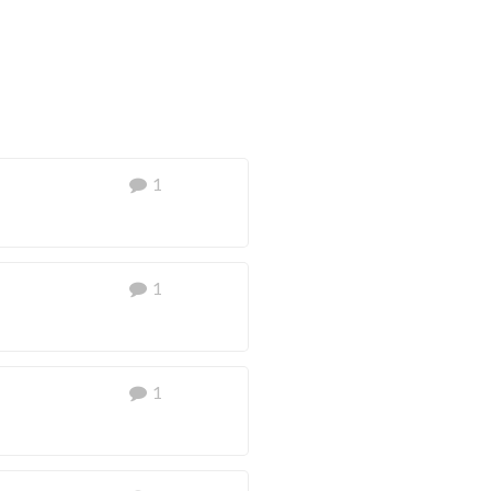
1
1
e ook jullie andere producten
1
oemen jullie
 naar de onderzoeken,