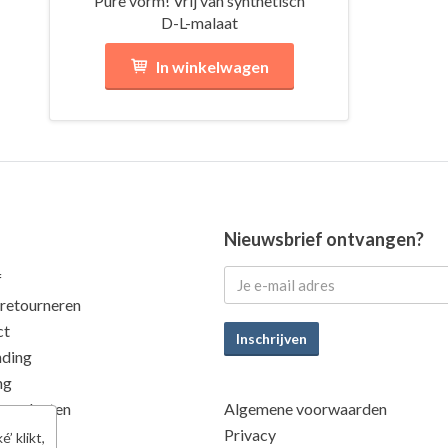
Pure vorm! Vrij van synthetisch
D-L-malaat
In winkelwagen
Nieuwsbrief ontvangen?
f
 retourneren
ct
Inschrijven
nding
ng
 producten
Algemene voorwaarden
eit
Privacy
’ klikt,