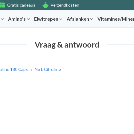
Gratis cadeaus
Verzendkosten
r
Amino's
Eiwitrepen
Afslanken
Vitamines/Mine
Vraag & antwoord
rulline 180 Caps
No L Citrulline