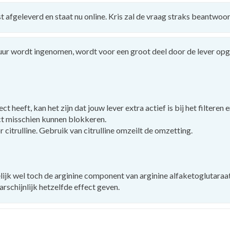
t afgeleverd en staat nu online. Kris zal de vraag straks beantwoo
zuur wordt ingenomen, wordt voor een groot deel door de lever op
ect heeft, kan het zijn dat jouw lever extra actief is bij het filtere
ct misschien kunnen blokkeren.
r citrulline. Gebruik van citrulline omzeilt de omzetting.
lijk wel toch de arginine component van arginine alfaketoglutaraat 
arschijnlijk hetzelfde effect geven.