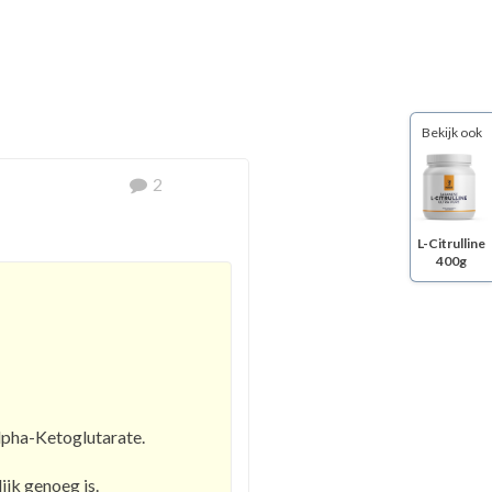
Bekijk ook
2
L-Citrulline
400g
Alpha-Ketoglutarate.
ijk genoeg is.