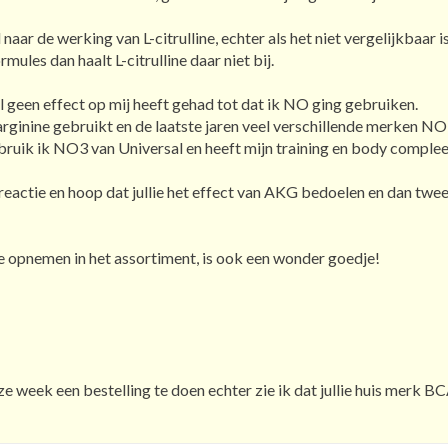
naar de werking van L-citrulline, echter als het niet vergelijkbaar
ules dan haalt L-citrulline daar niet bij.
l geen effect op mij heeft gehad tot dat ik NO ging gebruiken.
l-arginine gebruikt en de laatste jaren veel verschillende merken
ruik ik NO3 van Universal en heeft mijn training en body complee
 reactie en hoop dat jullie het effect van AKG bedoelen en dan twee
ne opnemen in het assortiment, is ook een wonder goedje!
ze week een bestelling te doen echter zie ik dat jullie huis merk B