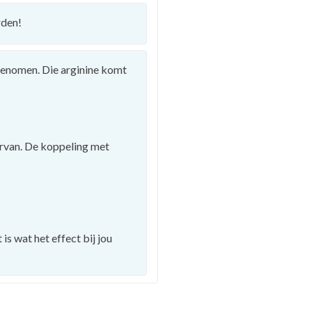
rden!
genomen. Die arginine komt
n ervan. De koppeling met
is wat het effect bij jou