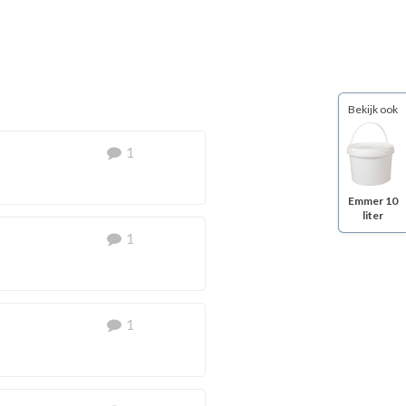
Bekijk ook
1
Emmer 10
liter
1
1
rbouwd, dus zonder