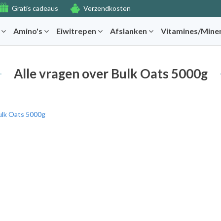
Gratis cadeaus
Verzendkosten
r
Amino's
Eiwitrepen
Afslanken
Vitamines/Mine
Alle vragen over Bulk Oats 5000g
ulk Oats 5000g