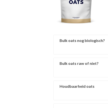
Bulk oats nog biologisch?
Bulk oats raw of niet?
Klant Vraag:
De Bulk Oats heette vroege
Houdbaarheid oats
Klant Vraag:
Het gaat nog steeds om het
kunstmest en bestrijdingsm
Beste,