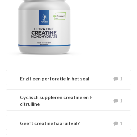
Er zit een perforatie in het seal
1
Klant Vraag:
Cyclisch suppleren creatine en l-
1
citrulline
Waarom zit er een gaatje in het seal van de pot?
Klant Vraag:
Geeft creatine haaruitval?
1
Ik heb een vraag over het cyclisch suppleren van