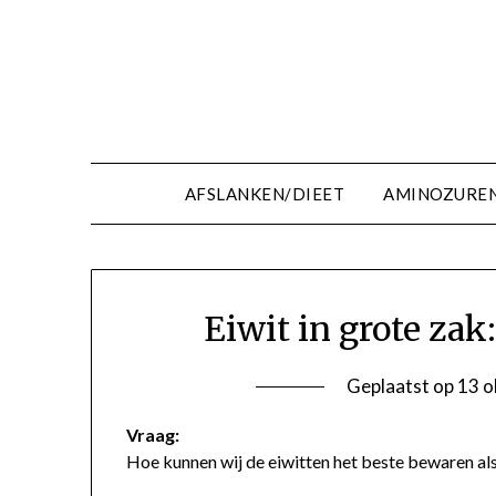
Ga
naar
de
inhoud
AFSLANKEN/DIEET
AMINOZURE
Eiwit in grote zak
Geplaatst op
13 o
Vraag:
Hoe kunnen wij de eiwitten het beste bewaren als