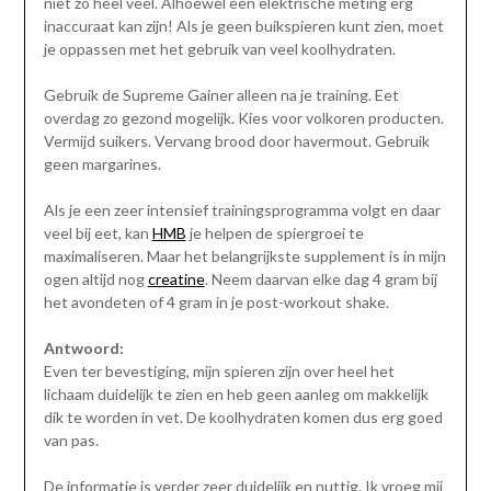
niet zo heel veel. Alhoewel een elektrische meting erg
inaccuraat kan zijn! Als je geen buikspieren kunt zien, moet
je oppassen met het gebruik van veel koolhydraten.
Gebruik de Supreme Gainer alleen na je training. Eet
overdag zo gezond mogelijk. Kies voor volkoren producten.
Vermijd suikers. Vervang brood door havermout. Gebruik
geen margarines.
Als je een zeer intensief trainingsprogramma volgt en daar
veel bij eet, kan
HMB
je helpen de spiergroei te
maximaliseren. Maar het belangrijkste supplement is in mijn
ogen altijd nog
creatine
. Neem daarvan elke dag 4 gram bij
het avondeten of 4 gram in je post-workout shake.
Antwoord:
Even ter bevestiging, mijn spieren zijn over heel het
lichaam duidelijk te zien en heb geen aanleg om makkelijk
dik te worden in vet. De koolhydraten komen dus erg goed
van pas.
De informatie is verder zeer duidelijk en nuttig. Ik vroeg mij