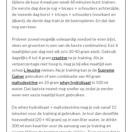
tijdens de kuur 6 maal per week 60 minuten kunt trainen.
De eerste dag doe je rug + biceps + schouders achterzijde,
de tweede dag borst + triceps + schouders (voorkant en
zijkant), de derde dag train je de beenspieren. En dat dan
nog een keer.
Probeer zoveel mogelijk volwaardig voedsel te eten (rijst,
vlees en groenten is een van de beste combinaties). Eet 6
maaltijden per dag met elk zo’n 30-40 gram eiwit. Gebruik
dagelijks 4 tot 6 gram
creatine
na je training. Als je
vetpercentage niet hoog is, mag je bij elke maaltijd een
schep
L-leucine
nemen. Na je training kan je de
Supreme
Gainer
gebruiken of een combinatie van 40 gram
maltodextrine
en 20 gram
whey hydrolisaat
in 500 ml
water. Dat laatste neemt nog sneller op zodat je eerder
weer een vaste maaltijd kunt gebruiken.
De whey hydrolisaat + maltodextrine mag je ook vanaf 15
minuten voor de training al gebruiken. Je lost dan dezelfde
hoeveelheid (20 + 40 gram) op in een liter water. Je drinkt
300 ml een kwartier voor de aanvang van je training en
neemt tijdens de training steeds slokjes. Zorg ervoor dat je