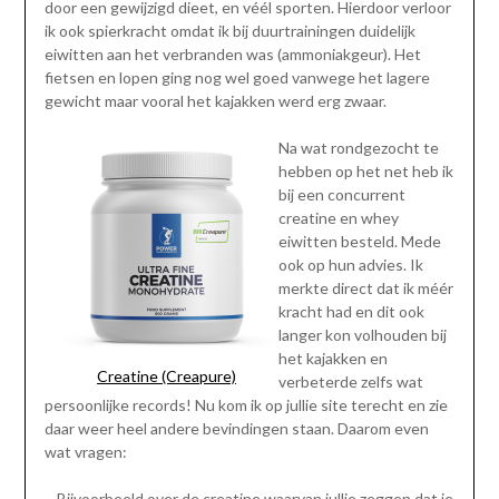
door een gewijzigd dieet, en véél sporten. Hierdoor verloor
ik ook spierkracht omdat ik bij duurtrainingen duidelijk
eiwitten aan het verbranden was (ammoniakgeur). Het
fietsen en lopen ging nog wel goed vanwege het lagere
gewicht maar vooral het kajakken werd erg zwaar.
Na wat rondgezocht te
hebben op het net heb ik
bij een concurrent
creatine en whey
eiwitten besteld. Mede
ook op hun advies. Ik
merkte direct dat ik méér
kracht had en dit ook
langer kon volhouden bij
het kajakken en
Creatine (Creapure)
verbeterde zelfs wat
persoonlijke records! Nu kom ik op jullie site terecht en zie
daar weer heel andere bevindingen staan. Daarom even
wat vragen:
– Bijvoorbeeld over de creatine waarvan jullie zeggen dat je