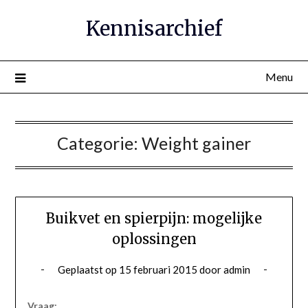
Ga
Kennisarchief
naar
de
inhoud
Menu
Categorie:
Weight gainer
Buikvet en spierpijn: mogelijke
oplossingen
Geplaatst op
15 februari 2015
door
admin
Vraag: