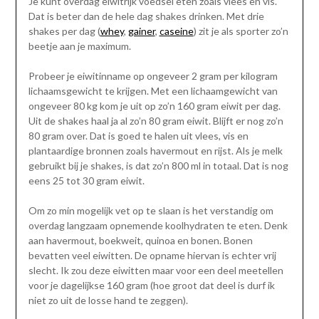
Je kunt overdag eiwitrijk voedsel eten zoals vlees en vis.
Dat is beter dan de hele dag shakes drinken. Met drie
shakes per dag (
whey
,
gainer
,
caseine
) zit je als sporter zo’n
beetje aan je maximum.
Probeer je eiwitinname op ongeveer 2 gram per kilogram
lichaamsgewicht te krijgen. Met een lichaamgewicht van
ongeveer 80 kg kom je uit op zo’n 160 gram eiwit per dag.
Uit de shakes haal ja al zo’n 80 gram eiwit. Blijft er nog zo’n
80 gram over. Dat is goed te halen uit vlees, vis en
plantaardige bronnen zoals havermout en rijst. Als je melk
gebruikt bij je shakes, is dat zo’n 800 ml in totaal. Dat is nog
eens 25 tot 30 gram eiwit.
Om zo min mogelijk vet op te slaan is het verstandig om
overdag langzaam opnemende koolhydraten te eten. Denk
aan havermout, boekweit, quinoa en bonen. Bonen
bevatten veel eiwitten. De opname hiervan is echter vrij
slecht. Ik zou deze eiwitten maar voor een deel meetellen
voor je dagelijkse 160 gram (hoe groot dat deel is durf ik
niet zo uit de losse hand te zeggen).