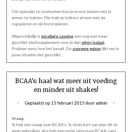
Om spierpijn te voorkomen kun je ervoor kiezen niet je
armen te trainen. Die train je indirect al mee met de
rugspieren en de borstspieren.
Waarschijnlijk is
micellaire caseïne
een nog wat meer
geschikt eiwitsupplement voor je dan
whey isolaat
.
Probeer eens hoe het bevalt. De
supreme gainer
lijkt me in
jouw situatie niet geschikt.
BCAA’s: haal wat meer uit voeding
en minder uit shakes!
Geplaatst op
15 februari 2015
door
admin
Vraag:
Ik heb een vraag over BCAA’s. Ik sinds kort van plan dit te
gaan gebruiken, dus heb een potje ultra pure BCAA-caps