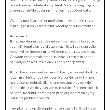
na de training de hele liter op hebt. Na je training mag je
alsnog eenzelfde dosering innemen met 500 ml water.
Overleg met je arts of er medische bezwaren zijn tegen
mijn suggesties voor training, voeding en supplementen.
Antwoord:
Ik heb erg dunne beentjes en een normale rug breedte
voor mijn lengte en leeftijd zeg maar. Ik wil dolgraag volle
benen willen hebben, maar wil geen cobra rug, zeg maar.
Gewoon een normale breedte. Maar ik train mijn benen
nauwelijks en als ik train dan is het niet erg zwaar.
Ik heb haast geen vet aan mijn lichaam, enige vet die ik heb
is aan mijn buik….heb soort een bierbuikje, terwijl ik nog
nooit alcohol gebruik. Slank, lang postuur met een klein
bierbuikje. Ik wil dolgraag van mijn buikje af en een sixpack
hebben, maar buikoefeningen gaan erg moeizaam bij mij.
Dat is de probleem van mij.
Terugkomend op de supplementen van jullie. Ik wil graag