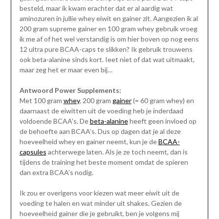
besteld, maar ik kwam erachter dat er al aardig wat
aminozuren in jullie whey eiwit en gainer zit. Aangezien ik al
200 gram supreme gainer en 100 gram whey gebruik vroeg
ik me af of het wel verstandig is om hier boven op nog eens
12 ultra pure BCAA-caps te slikken? Ik gebruik trouwens
ook beta-alanine sinds kort. Ieet niet of dat wat uitmaakt,
maar zeg het er maar even bij…
Antwoord Power Supplements:
Met 100 gram
whey
, 200 gram
gainer
(= 60 gram whey) en
daarnaast de eiwitten uit de voeding heb je inderdaad
voldoende BCAA’s. De
beta-alanine
heeft geen invloed op
de behoefte aan BCAA’s. Dus op dagen dat je al deze
hoeveelheid whey en gainer neemt, kun je de
BCAA-
capsules
achterwege laten. Als je ze toch neemt, dan is
tijdens de training het beste moment omdat de spieren
dan extra BCAA’s nodig.
Ik zou er overigens voor kiezen wat meer eiwit uit de
voeding te halen en wat minder uit shakes. Gezien de
hoeveelheid gainer die je gebruikt, ben je volgens mij