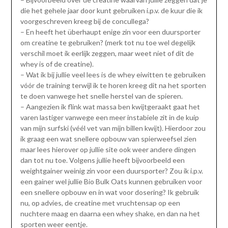
die het gehele jaar door kunt gebruiken i.p.v. de kuur die ik
voorgeschreven kreeg bij de concullega?
– En heeft het überhaupt enige zin voor een duursporter
om creatine te gebruiken? (merk tot nu toe wel degelijk
verschil moet ik eerlijk zeggen, maar weet niet of dit de
whey is of de creatine).
– Wat ik bij jullie veel lees is de whey eiwitten te gebruiken
vóór de training terwijl ik te horen kreeg dit na het sporten
te doen vanwege het snelle herstel van de spieren.
– Aangezien ik flink wat massa ben kwijtgeraakt gaat het
varen lastiger vanwege een meer instabiele zit in de kuip
van mijn surfski (véél vet van mijn billen kwijt). Hierdoor zou
ik graag een wat snellere opbouw van spierweefsel zien
maar lees hierover op jullie site ook weer andere dingen
dan tot nu toe. Volgens jullie heeft bijvoorbeeld een
weightgainer weinig zin voor een duursporter? Zou ik i.p.v.
een gainer wel jullie Bio Bulk Oats kunnen gebruiken voor
een snellere opbouw en in wat voor dosering? Ik gebruik
nu, op advies, de creatine met vruchtensap op een
nuchtere maag en daarna een whey shake, en dan na het
sporten weer eentje.