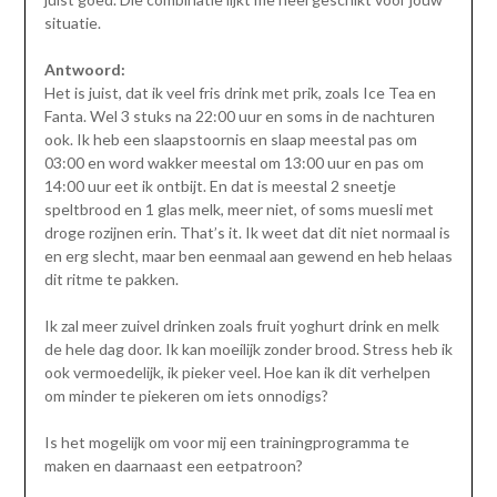
situatie.
Antwoord:
Het is juist, dat ik veel fris drink met prik, zoals Ice Tea en
Fanta. Wel 3 stuks na 22:00 uur en soms in de nachturen
ook. Ik heb een slaapstoornis en slaap meestal pas om
03:00 en word wakker meestal om 13:00 uur en pas om
14:00 uur eet ik ontbijt. En dat is meestal 2 sneetje
speltbrood en 1 glas melk, meer niet, of soms muesli met
droge rozijnen erin. That’s it. Ik weet dat dit niet normaal is
en erg slecht, maar ben eenmaal aan gewend en heb helaas
dit ritme te pakken.
Ik zal meer zuivel drinken zoals fruit yoghurt drink en melk
de hele dag door. Ik kan moeilijk zonder brood. Stress heb ik
ook vermoedelijk, ik pieker veel. Hoe kan ik dit verhelpen
om minder te piekeren om iets onnodigs?
Is het mogelijk om voor mij een trainingprogramma te
maken en daarnaast een eetpatroon?