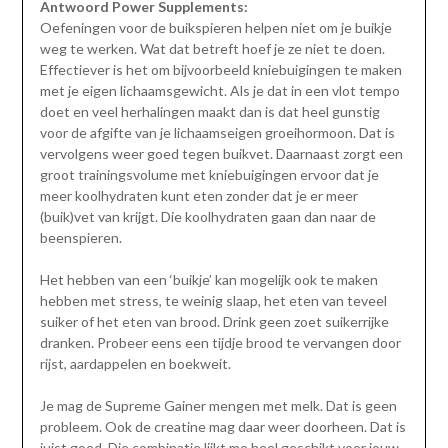
Antwoord Power Supplements:
Oefeningen voor de buikspieren helpen niet om je buikje
weg te werken. Wat dat betreft hoef je ze niet te doen.
Effectiever is het om bijvoorbeeld kniebuigingen te maken
met je eigen lichaamsgewicht. Als je dat in een vlot tempo
doet en veel herhalingen maakt dan is dat heel gunstig
voor de afgifte van je lichaamseigen groeihormoon. Dat is
vervolgens weer goed tegen buikvet. Daarnaast zorgt een
groot trainingsvolume met kniebuigingen ervoor dat je
meer koolhydraten kunt eten zonder dat je er meer
(buik)vet van krijgt. Die koolhydraten gaan dan naar de
beenspieren.
Het hebben van een ‘buikje’ kan mogelijk ook te maken
hebben met stress, te weinig slaap, het eten van teveel
suiker of het eten van brood. Drink geen zoet suikerrijke
dranken. Probeer eens een tijdje brood te vervangen door
rijst, aardappelen en boekweit.
Je mag de Supreme Gainer mengen met melk. Dat is geen
probleem. Ook de creatine mag daar weer doorheen. Dat is
juist goed. Die combinatie lijkt me heel geschikt voor jouw