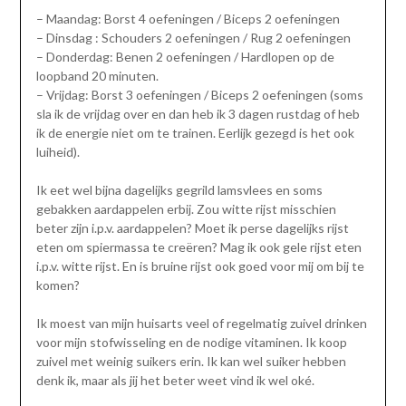
– Maandag: Borst 4 oefeningen / Biceps 2 oefeningen
– Dinsdag : Schouders 2 oefeningen / Rug 2 oefeningen
– Donderdag: Benen 2 oefeningen / Hardlopen op de
loopband 20 minuten.
– Vrijdag: Borst 3 oefeningen / Biceps 2 oefeningen (soms
sla ik de vrijdag over en dan heb ik 3 dagen rustdag of heb
ik de energie niet om te trainen. Eerlijk gezegd is het ook
luiheid).
Ik eet wel bijna dagelijks gegrild lamsvlees en soms
gebakken aardappelen erbij. Zou witte rijst misschien
beter zijn i.p.v. aardappelen? Moet ik perse dagelijks rijst
eten om spiermassa te creëren? Mag ik ook gele rijst eten
i.p.v. witte rijst. En is bruine rijst ook goed voor mij om bij te
komen?
Ik moest van mijn huisarts veel of regelmatig zuivel drinken
voor mijn stofwisseling en de nodige vitaminen. Ik koop
zuivel met weinig suikers erin. Ik kan wel suiker hebben
denk ik, maar als jij het beter weet vind ik wel oké.