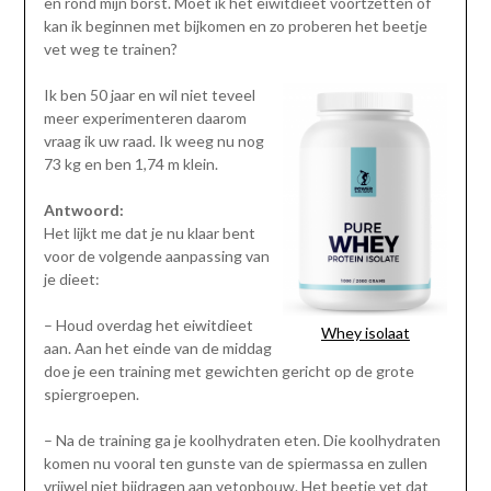
en rond mijn borst. Moet ik het eiwitdieet voortzetten of
kan ik beginnen met bijkomen en zo proberen het beetje
vet weg te trainen?
Ik ben 50 jaar en wil niet teveel
meer experimenteren daarom
vraag ik uw raad. Ik weeg nu nog
73 kg en ben 1,74 m klein.
Antwoord:
Het lijkt me dat je nu klaar bent
voor de volgende aanpassing van
je dieet:
– Houd overdag het eiwitdieet
Whey isolaat
aan. Aan het einde van de middag
doe je een training met gewichten gericht op de grote
spiergroepen.
– Na de training ga je koolhydraten eten. Die koolhydraten
komen nu vooral ten gunste van de spiermassa en zullen
vrijwel niet bijdragen aan vetopbouw. Het beetje vet dat