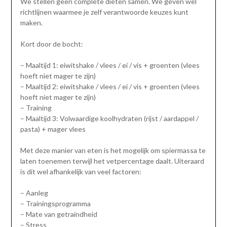
We stellen geen complete diëten samen. We geven wel
richtlijnen waarmee je zelf verantwoorde keuzes kunt
maken.
Kort door de bocht:
– Maaltijd 1: eiwitshake / vlees / ei / vis + groenten (vlees
hoeft niet mager te zijn)
– Maaltijd 2: eiwitshake / vlees / ei / vis + groenten (vlees
hoeft niet mager te zijn)
– Training
– Maaltijd 3: Volwaardige koolhydraten (rijst / aardappel /
pasta) + mager vlees
Met deze manier van eten is het mogelijk om spiermassa te
laten toenemen terwijl het vetpercentage daalt. Uiteraard
is dit wel afhankelijk van veel factoren:
– Aanleg
– Trainingsprogramma
– Mate van getraindheid
– Stress