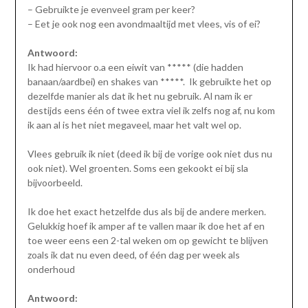
– Gebruikte je evenveel gram per keer?
– Eet je ook nog een avondmaaltijd met vlees, vis of ei?
Antwoord:
Ik had hiervoor o.a een eiwit van ***** (die hadden
banaan/aardbei) en shakes van *****. Ik gebruikte het op
dezelfde manier als dat ik het nu gebruik. Al nam ik er
destijds eens één of twee extra viel ik zelfs nog af, nu kom
ik aan al is het niet megaveel, maar het valt wel op.
Vlees gebruik ik niet (deed ik bij de vorige ook niet dus nu
ook niet). Wel groenten. Soms een gekookt ei bij sla
bijvoorbeeld.
Ik doe het exact hetzelfde dus als bij de andere merken.
Gelukkig hoef ik amper af te vallen maar ik doe het af en
toe weer eens een 2-tal weken om op gewicht te blijven
zoals ik dat nu even deed, of één dag per week als
onderhoud
Antwoord: