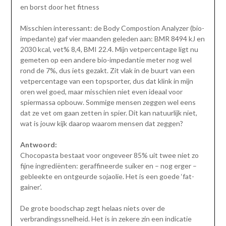
en borst door het fitness
Misschien interessant: de Body Compostion Analyzer (bio-
impedante) gaf vier maanden geleden aan: BMR 8494 kJ en
2030 kcal, vet% 8,4, BMI 22.4. Mijn vetpercentage ligt nu
gemeten op een andere bio-impedantie meter nog wel
rond de 7%, dus iets gezakt. Zit vlak in de buurt van een
vetpercentage van een topsporter, dus dat klink in mijn
oren wel goed, maar misschien niet even ideaal voor
spiermassa opbouw. Sommige mensen zeggen wel eens
dat ze vet om gaan zetten in spier. Dit kan natuurlijk niet,
wat is jouw kijk daarop waarom mensen dat zeggen?
Antwoord:
Chocopasta bestaat voor ongeveer 85% uit twee niet zo
fijne ingrediënten: geraffineerde suiker en – nog erger –
gebleekte en ontgeurde sojaolie. Het is een goede ‘fat-
gainer’.
De grote boodschap zegt helaas niets over de
verbrandingssnelheid. Het is in zekere zin een indicatie