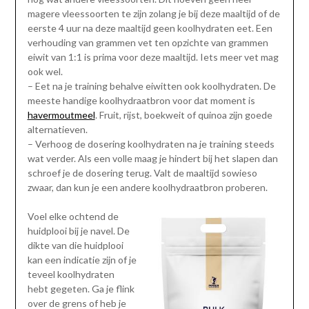
magere vleessoorten te zijn zolang je bij deze maaltijd of de
eerste 4 uur na deze maaltijd geen koolhydraten eet. Een
verhouding van grammen vet ten opzichte van grammen
eiwit van 1:1 is prima voor deze maaltijd. Iets meer vet mag
ook wel.
– Eet na je training behalve eiwitten ook koolhydraten. De
meeste handige koolhydraatbron voor dat moment is
havermoutmeel
. Fruit, rijst, boekweit of quinoa zijn goede
alternatieven.
– Verhoog de dosering koolhydraten na je training steeds
wat verder. Als een volle maag je hindert bij het slapen dan
schroef je de dosering terug. Valt de maaltijd sowieso
zwaar, dan kun je een andere koolhydraatbron proberen.
Voel elke ochtend de
huidplooi bij je navel. De
dikte van die huidplooi
kan een indicatie zijn of je
teveel koolhydraten
hebt gegeten. Ga je flink
over de grens of heb je