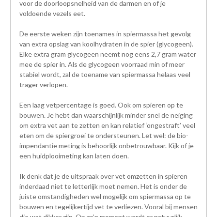
voor de doorloopsnelheid van de darmen en of je
voldoende vezels eet.
De eerste weken zijn toenames in spiermassa het gevolg
van extra opslag van koolhydraten in de spier (glycogeen).
Elke extra gram glycogeen neemt nog eens 2,7 gram water
mee de spier in. Als de glycogeen voorraad min of meer
stabiel wordt, zal de toename van spiermassa helaas veel
trager verlopen.
Een laag vetpercentage is goed. Ook om spieren op te
bouwen. Je hebt dan waarschijnlijk minder snel de neiging
om extra vet aan te zetten en kan relatief ‘ongestraft’ veel
eten om de spiergroei te ondersteunen. Let wel: de bio-
impendantie meting is behoorlijk onbetrouwbaar. Kijk of je
een huidplooimeting kan laten doen.
Ik denk dat je de uitspraak over vet omzetten in spieren
inderdaad niet te letterlijk moet nemen. Het is onder de
juiste omstandigheden wel mogelijk om spiermassa op te
bouwen en tegelijkertijd vet te verliezen. Vooral bij mensen
die wat dikker zijn. Op zo’n moment wordt er natuurlijk