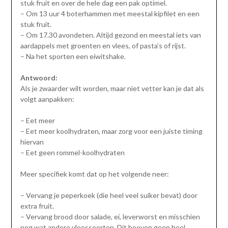
stuk fruit en over de hele dag een pak optimel.
– Om 13 uur 4 boterhammen met meestal kipfilet en een
stuk fruit.
– Om 17.30 avondeten. Altijd gezond en meestal iets van
aardappels met groenten en vlees, of pasta’s of rijst.
– Na het sporten een eiwitshake.
Antwoord:
Als je zwaarder wilt worden, maar niet vetter kan je dat als
volgt aanpakken:
– Eet meer
– Eet meer koolhydraten, maar zorg voor een juiste timing
hiervan
– Eet geen rommel-koolhydraten
Meer specifiek komt dat op het volgende neer:
– Vervang je peperkoek (die heel veel suiker bevat) door
extra fruit.
– Vervang brood door salade, ei, leverworst en misschien
nog wat andere vleessoorten. Dit hoeven geen heel