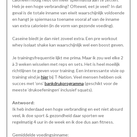
Heb je een hoge verbranding? Oftewel, eet je veel? In dat
geval is de totale inname van eiwit waarschijnlijk voldoende
en hangt je spiermassa toename vooral af van de inname
van extra calorieën (in de vorm van gezonde voeding).
Caseïne biedt je dan niet zoveel extra. Een pre workout
whey isolaat shake kan waarschijnlijk wel een boost geven.
Je trainingsfrequentie lijkt me prima. Maar ik zou wel elke 2
à 3 weken wisselen met reps en sets. Het is heel moeilijk
richtlijnen te geven voor training. Een interessante visie op
training vind je
hier
bij T-Nation. Veel mensen hebben ook
succes met ‘ons’
bankdrukprogramma
(geschikt voor de
meeste ‘drukoefeningen’ inclusief squats).
Antwoord:
Ik heb inderdaad een hoge verbranding en eet niet absurd
veel, ik doe sport & gezondheid daar sporten we
regelmatig 4 uur in de week en ik doe dus aan fitness.
Gemiddelde voedingsinname: