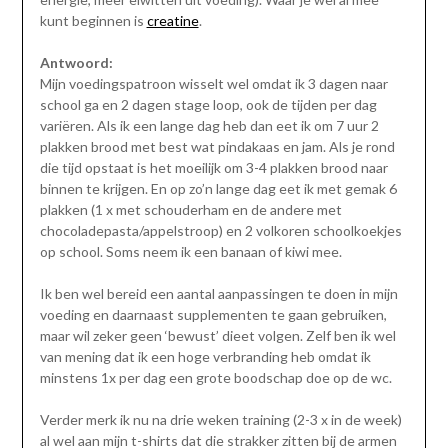
kunt beginnen is
creatine
.
Antwoord:
Mijn voedingspatroon wisselt wel omdat ik 3 dagen naar
school ga en 2 dagen stage loop, ook de tijden per dag
variëren. Als ik een lange dag heb dan eet ik om 7 uur 2
plakken brood met best wat pindakaas en jam. Als je rond
die tijd opstaat is het moeilijk om 3-4 plakken brood naar
binnen te krijgen. En op zo’n lange dag eet ik met gemak 6
plakken (1 x met schouderham en de andere met
chocoladepasta/appelstroop) en 2 volkoren schoolkoekjes
op school. Soms neem ik een banaan of kiwi mee.
Ik ben wel bereid een aantal aanpassingen te doen in mijn
voeding en daarnaast supplementen te gaan gebruiken,
maar wil zeker geen ‘bewust’ dieet volgen. Zelf ben ik wel
van mening dat ik een hoge verbranding heb omdat ik
minstens 1x per dag een grote boodschap doe op de wc.
Verder merk ik nu na drie weken training (2-3 x in de week)
al wel aan mijn t-shirts dat die strakker zitten bij de armen