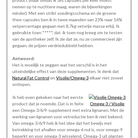
product (maar omdat ik zes capsules per keer moest
nemen op te nuchtere maag, waren de bijwerkingen
minder). Met een strikt voedingsschema en de groene
thee-capsules ben ik in twee maanden van 23% naar 16%
vetpercentage gegaan met 8,7kg vetvrije massa erbij. Ik
gebruikte toen *****, dat ik toen nog kreeg om te testen
van de apotheker zelf. Ik zie dat ze, nu ze commercieel zijn
gegaan, de prijzen verdriedubbeld hebben.
Antwoord:
Het is moeilijk te zeggen wat het verschil is in het
uiteindelijke effect van deze supplementen. Ik denk dat
Natural Fat Control
en
Visolie/Omega-3
elkaar niet zoveel
ontlopen.
Ik heb even gekeken naar het eerste
product dat je noemde. Dat is in feite
Omega-3 / Visolie
een Omega-3/6/9-supplement met extra lignanen. Met de
werking van lignanen voor vetreductie ben ik niet bekend.
Van omega-3/6/9 heb ik het idee dat het bewijs met
betrekking tot afvallen voor omega-6 nul is, voor omega-9
beperkt en voor omega-3 wisselend. Omega-3 uit planten