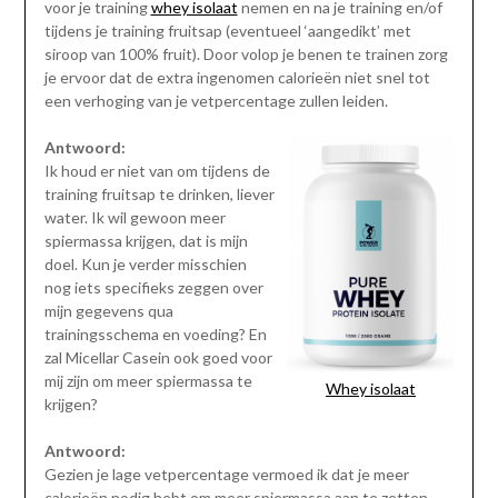
voor je training
whey isolaat
nemen en na je training en/of
tijdens je training fruitsap (eventueel ‘aangedikt’ met
siroop van 100% fruit). Door volop je benen te trainen zorg
je ervoor dat de extra ingenomen calorieën niet snel tot
een verhoging van je vetpercentage zullen leiden.
Antwoord:
Ik houd er niet van om tijdens de
training fruitsap te drinken, liever
water. Ik wil gewoon meer
spiermassa krijgen, dat is mijn
doel. Kun je verder misschien
nog iets specifieks zeggen over
mijn gegevens qua
trainingsschema en voeding? En
zal Micellar Casein ook goed voor
mij zijn om meer spiermassa te
Whey isolaat
krijgen?
Antwoord:
Gezien je lage vetpercentage vermoed ik dat je meer
calorieën nodig hebt om meer spiermassa aan te zetten.