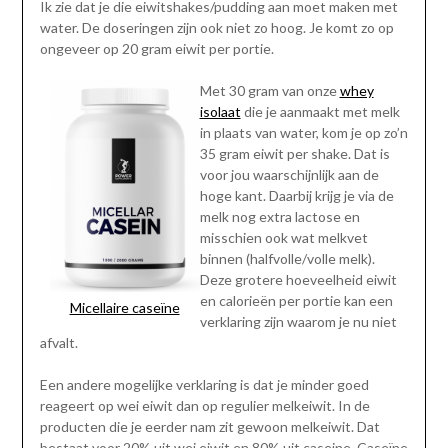
Ik zie dat je die eiwitshakes/pudding aan moet maken met
water. De doseringen zijn ook niet zo hoog. Je komt zo op
ongeveer op 20 gram eiwit per portie.
Met 30 gram van onze
whey
isolaat
die je aanmaakt met melk
in plaats van water, kom je op zo’n
35 gram eiwit per shake. Dat is
voor jou waarschijnlijk aan de
hoge kant. Daarbij krijg je via de
melk nog extra lactose en
misschien ook wat melkvet
binnen (halfvolle/volle melk).
Deze grotere hoeveelheid eiwit
en calorieën per portie kan een
Micellaire caseïne
verklaring zijn waarom je nu niet
afvalt.
Een andere mogelijke verklaring is dat je minder goed
reageert op wei eiwit dan op regulier melkeiwit. In de
producten die je eerder nam zit gewoon melkeiwit. Dat
bestaat voor 20% uit wei eiwit en 80% uit caseine. Caseïne