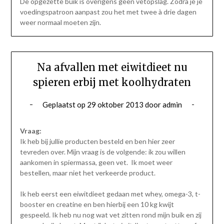
De opgezette buik is overigens geen vetopslag. Zodra je je
voedingspatroon aanpast zou het met twee à drie dagen
weer normaal moeten zijn.
Na afvallen met eiwitdieet nu
spieren erbij met koolhydraten
Geplaatst op
29 oktober 2013
door
admin
Vraag:
Ik heb bij jullie producten besteld en ben hier zeer
tevreden over. Mijn vraag is de volgende: ik zou willen
aankomen in spiermassa, geen vet. Ik moet weer
bestellen, maar niet het verkeerde product.
Ik heb eerst een eiwitdieet gedaan met whey, omega-3, t-
booster en creatine en ben hierbij een 10 kg kwijt
gespeeld. Ik heb nu nog wat vet zitten rond mijn buik en zij