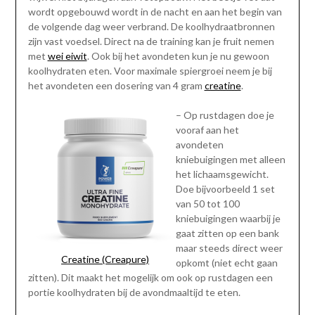
wordt opgebouwd wordt in de nacht en aan het begin van
de volgende dag weer verbrand. De koolhydraatbronnen
zijn vast voedsel. Direct na de training kan je fruit nemen
met
wei eiwit
. Ook bij het avondeten kun je nu gewoon
koolhydraten eten. Voor maximale spiergroei neem je bij
het avondeten een dosering van 4 gram
creatine
.
– Op rustdagen doe je
vooraf aan het
avondeten
kniebuigingen met alleen
het lichaamsgewicht.
Doe bijvoorbeeld 1 set
van 50 tot 100
kniebuigingen waarbij je
gaat zitten op een bank
maar steeds direct weer
Creatine (Creapure)
opkomt (niet echt gaan
zitten). Dit maakt het mogelijk om ook op rustdagen een
portie koolhydraten bij de avondmaaltijd te eten.