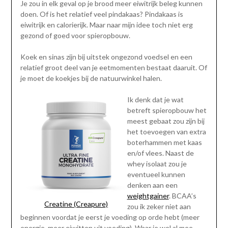
Je zou in elk geval op je brood meer eiwitrijk beleg kunnen
doen. Of is het relatief veel pindakaas? Pindakaas is
eiwitrijk en calorierijk. Maar naar mijn idee toch niet erg
gezond of goed voor spieropbouw.
Koek en sinas zijn bij uitstek ongezond voedsel en een
relatief groot deel van je eetmomenten bestaat daaruit. Of
je moet de koekjes bij de natuurwinkel halen.
Ik denk dat je wat
betreft spieropbouw het
meest gebaat zou zijn bij
het toevoegen van extra
boterhammen met kaas
en/of vlees. Naast de
whey isolaat zou je
eventueel kunnen
denken aan een
weightgainer
. BCAA’s
Creatine (Creapure)
zou ik zeker niet aan
beginnen voordat je eerst je voeding op orde hebt (meer
energie, meer eiwitten uit voeding). Waar je wel al mee