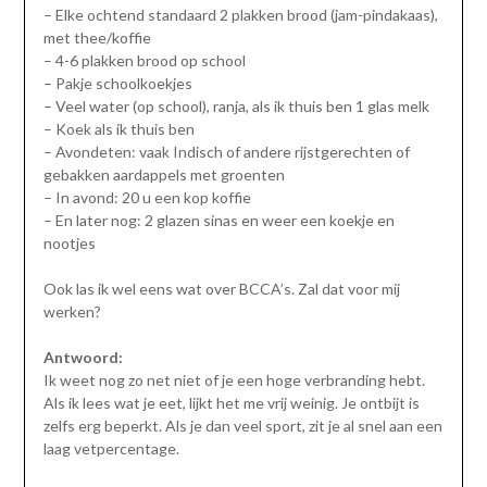
– Elke ochtend standaard 2 plakken brood (jam-pindakaas),
met thee/koffie
– 4-6 plakken brood op school
– Pakje schoolkoekjes
– Veel water (op school), ranja, als ik thuis ben 1 glas melk
– Koek als ik thuis ben
– Avondeten: vaak Indisch of andere rijstgerechten of
gebakken aardappels met groenten
– In avond: 20 u een kop koffie
– En later nog: 2 glazen sinas en weer een koekje en
nootjes
Ook las ik wel eens wat over BCCA’s. Zal dat voor mij
werken?
Antwoord:
Ik weet nog zo net niet of je een hoge verbranding hebt.
Als ik lees wat je eet, lijkt het me vrij weinig. Je ontbijt is
zelfs erg beperkt. Als je dan veel sport, zit je al snel aan een
laag vetpercentage.