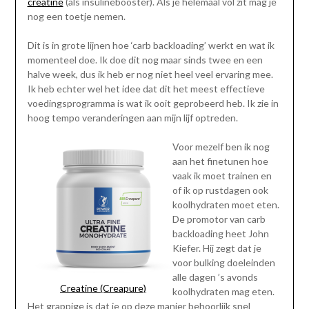
creatine
(als insulinebooster). Als je helemaal vol zit mag je
nog een toetje nemen.
Dit is in grote lijnen hoe ‘carb backloading’ werkt en wat ik
momenteel doe. Ik doe dit nog maar sinds twee en een
halve week, dus ik heb er nog niet heel veel ervaring mee.
Ik heb echter wel het idee dat dit het meest effectieve
voedingsprogramma is wat ik ooit geprobeerd heb. Ik zie in
hoog tempo veranderingen aan mijn lijf optreden.
Voor mezelf ben ik nog
aan het finetunen hoe
vaak ik moet trainen en
of ik op rustdagen ook
koolhydraten moet eten.
De promotor van carb
backloading heet John
Kiefer. Hij zegt dat je
voor bulking doeleinden
alle dagen ’s avonds
Creatine (Creapure)
koolhydraten mag eten.
Het grappige is dat je op deze manier behoorlijk snel