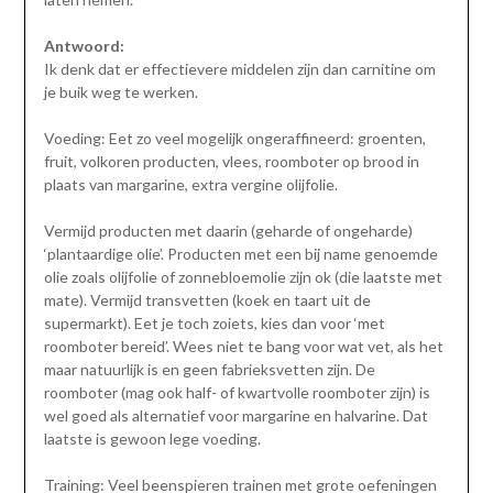
Antwoord:
Ik denk dat er effectievere middelen zijn dan carnitine om
je buik weg te werken.
Voeding: Eet zo veel mogelijk ongeraffineerd: groenten,
fruit, volkoren producten, vlees, roomboter op brood in
plaats van margarine, extra vergine olijfolie.
Vermijd producten met daarin (geharde of ongeharde)
‘plantaardige olie’. Producten met een bij name genoemde
olie zoals olijfolie of zonnebloemolie zijn ok (die laatste met
mate). Vermijd transvetten (koek en taart uit de
supermarkt). Eet je toch zoiets, kies dan voor ‘met
roomboter bereid’. Wees niet te bang voor wat vet, als het
maar natuurlijk is en geen fabrieksvetten zijn. De
roomboter (mag ook half- of kwartvolle roomboter zijn) is
wel goed als alternatief voor margarine en halvarine. Dat
laatste is gewoon lege voeding.
Training: Veel beenspieren trainen met grote oefeningen