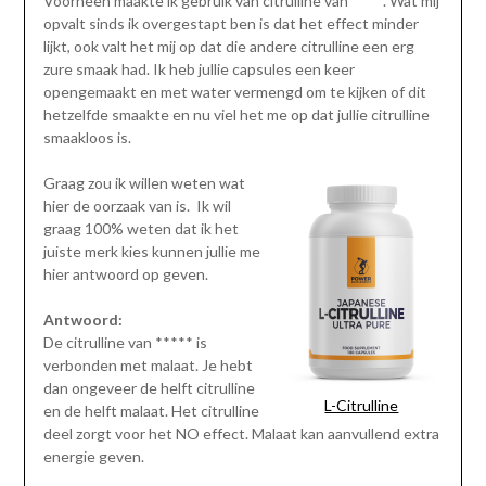
Voorheen maakte ik gebruik van citrulline van*****. Wat mij
opvalt sinds ik overgestapt ben is dat het effect minder
lijkt, ook valt het mij op dat die andere citrulline een erg
zure smaak had. Ik heb jullie capsules een keer
opengemaakt en met water vermengd om te kijken of dit
hetzelfde smaakte en nu viel het me op dat jullie citrulline
smaakloos is.
Graag zou ik willen weten wat
hier de oorzaak van is. Ik wil
graag 100% weten dat ik het
juiste merk kies kunnen jullie me
hier antwoord op geven.
Antwoord:
De citrulline van ***** is
verbonden met malaat. Je hebt
dan ongeveer de helft citrulline
L-Citrulline
en de helft malaat. Het citrulline
deel zorgt voor het NO effect. Malaat kan aanvullend extra
energie geven.