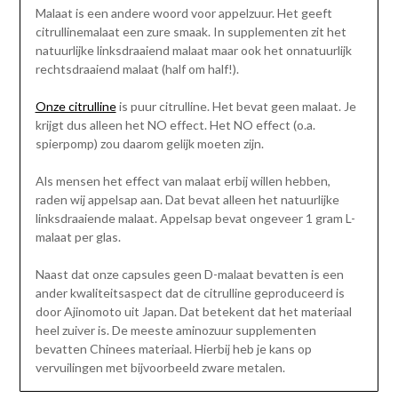
Malaat is een andere woord voor appelzuur. Het geeft
citrullinemalaat een zure smaak. In supplementen zit het
natuurlijke linksdraaiend malaat maar ook het onnatuurlijk
rechtsdraaiend malaat (half om half!).
Onze citrulline
is puur citrulline. Het bevat geen malaat. Je
krijgt dus alleen het NO effect. Het NO effect (o.a.
spierpomp) zou daarom gelijk moeten zijn.
Als mensen het effect van malaat erbij willen hebben,
raden wij appelsap aan. Dat bevat alleen het natuurlijke
linksdraaiende malaat. Appelsap bevat ongeveer 1 gram L-
malaat per glas.
Naast dat onze capsules geen D-malaat bevatten is een
ander kwaliteitsaspect dat de citrulline geproduceerd is
door Ajinomoto uit Japan. Dat betekent dat het materiaal
heel zuiver is. De meeste aminozuur supplementen
bevatten Chinees materiaal. Hierbij heb je kans op
vervuilingen met bijvoorbeeld zware metalen.