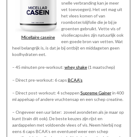
snelle verbranding kan je meer
vet toevoegen). Het vet mag uit
het vlees komen of van
roomboter/olijfolie die je bij je
groenten gebruikt. Vette vis of
visoliecapsules zijn natuurlijk ook
Micellaire caseïne
een goede bron van vetten. Wat
heel belangrijk is, is dat je bij ontbijt en middageten geen
koolhydraten eet.
– 45 minuten pre-workout:
whey shake
(1 maatschep)
– Direct pre-workout: 6 caps
BCAA’s
– Direct post-workout: 4 scheppen
Supreme Gainer
in 400
ml appelsap of andere vruchtensap en een schep creatine.
– Ongeveer een uur later: zoveel avondeten als je maar op
kunt (train dit ook). De beste keuzes zijn rijst en
aardappelen met voldoende vlees of vis. Neem hierbij nog
eens 6 caps BCAA’s en eventueel weer een schep