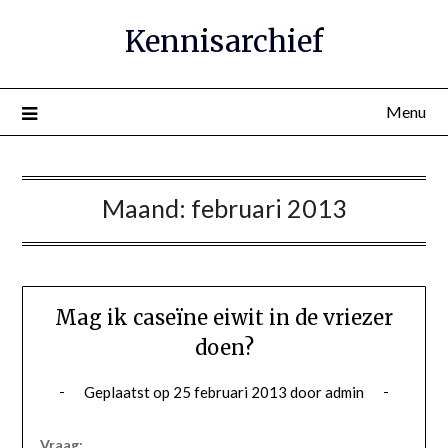
Ga
Kennisarchief
naar
de
inhoud
Menu
Maand:
februari 2013
Mag ik caseïne eiwit in de vriezer
doen?
Geplaatst op
25 februari 2013
door
admin
Vraag: