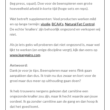
(leg press, squat). Doe voor de beenspieren een grote
hoeveelheid arbeid in korte tijd (hoge sets en reps).
Wat betreft supplementen: Veel producten werken mild
en op lange termijn:
visolie
,
BCAA’s
,
Natural Fat Control
.
De echte ‘knallers’ zijn behoorlijk ongezond en verkopen wij
niet.
Als je iets geks wil proberen dat niet ongezond is, maar wel
lijkt te werken (en enige discipline vergt), kijk dan eens op
www.leangains.com
.
Antwoord:
Dank je voor je tips. Beenspieren maar eens flink gaan
aanpakken dan dus. Ik train nu dus zwaar en kort voor de
groei maar dus meer op uithouding gaan doen?
Ik heb trouwens nergens gelezen dat carnitine een
ongezonde knaller zou zijn, maar ik hecht waarde aan jouw
oordeel. Ik ga zonder carnitine aan de gang en dan hoop ik
dat het goed komt.