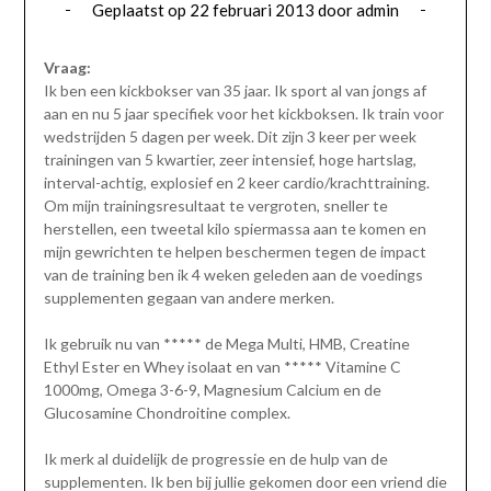
Geplaatst op
22 februari 2013
door
admin
Vraag:
Ik ben een kickbokser van 35 jaar. Ik sport al van jongs af
aan en nu 5 jaar specifiek voor het kickboksen. Ik train voor
wedstrijden 5 dagen per week. Dit zijn 3 keer per week
trainingen van 5 kwartier, zeer intensief, hoge hartslag,
interval-achtig, explosief en 2 keer cardio/krachttraining.
Om mijn trainingsresultaat te vergroten, sneller te
herstellen, een tweetal kilo spiermassa aan te komen en
mijn gewrichten te helpen beschermen tegen de impact
van de training ben ik 4 weken geleden aan de voedings
supplementen gegaan van andere merken.
Ik gebruik nu van ***** de Mega Multi, HMB, Creatine
Ethyl Ester en Whey isolaat en van ***** Vitamine C
1000mg, Omega 3-6-9, Magnesium Calcium en de
Glucosamine Chondroitine complex.
Ik merk al duidelijk de progressie en de hulp van de
supplementen. Ik ben bij jullie gekomen door een vriend die