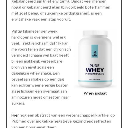
gebalanceerd zijn (niet eiwitarm). Omdat veel mensen
nogal ongebalanceerd eten (bijvoorbeeld boterhammen
met zoet beleg, of suikerrijke ontbijtgranen), is een
eiwitshake vaak een stap vooruit.
Vijftig kilometer per week
hardlopen is overigens wel erg
veel. Trekt je lichaam dat? Ik kan
me voorstellen dat een chronisch
vermoeid lichaam wel baat heeft
bij een makkelijk verteerbare
bron van eiwit zoals een
dagelijkse whey shake. Een
teveel aan shakes op een dag
kan echter weer energie kosten
als je lichaam een overmaat aan
Whey isolaat
aminozuren moet omzetten naar
suikers.
Hier
nog een abstract van een wetenschappelijk artikel op
Pubmed over mogelijke negatieve gezondheidseffecten
van een hoog-eiwit dieet.