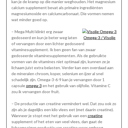
kan je de kramp op die manier weghouden. Het magnesium
calcium supplement bevat als primaire ingrediënten
magnesiumoxide en calciumcarbonaat. Die vormen nemen
wat minder goed op.
– Mega Multi klinkt erg zwaar
gedoseerd en kun je beter weg laten
Omega-3 / Visolie
of vervangen door een lichter gedoseerd
vitaminesupplement. Ik ben geen fan van zwaar
gedoseerde vitaminesupplementen. Als de gebruikte
vormen van de vitamines niet optimaal zijn, kunnen ze je
lichaam juist extra belasten. Verder kan een overdaad aan
de mineralen chroom, koper, selenium en ijzer al snel
schadelijk zijn. Omega-3-6-9 kan je vervangen door 1
capsule
omega-3
en het gebruik van olijfolie. Vitamine C
zou ik vervangen door fruit.
– De productie van creatine vermindert wel. Dat zou ook zo
zijn als je dagelijks een kilo vlees eet (met daarin creatine).
Wanneer je stopt met het gebruik van een
creatine
supplement of het eten van veel vlees, dan gaat de
lichaamseigen productie van creatine weer omhoog.