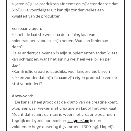
al jaren bij jullie produkten afneemt en mij attendeerde dat
ik bij jullie voordeliger uit kan zijn zonder verlies aan
kwaliteit van de produkten.
Een paar vragen:
-Ik heb de laatste week na de training last van
spierkrampen vooral in mijn benen. Wat kan ik hieraan
doen?
-Is er anderzijds overlap in mijn supplementen zodat ik iets
kan schrappen, want het zijn nu wel heel veel pillen per
dag?
-Kan ik jullie creatine dagelijks, voor langere tijd blijven
slikken zonder dat mijn lichaam zijn eigen productie ven de
stof vermindert?
Antwoord:
– De kans is heel groot dat de kramp van de creatine komt.
Stop een paar weken met creatine en kijk of het weg gaat.
Mocht dat zo zijn, dan kan je weer met creatine beginnen
tegelijk met goed opneembare
magnesium
in een
voldoende hoge dosering (bijvoorbeeld 300 mg). Hopelijk