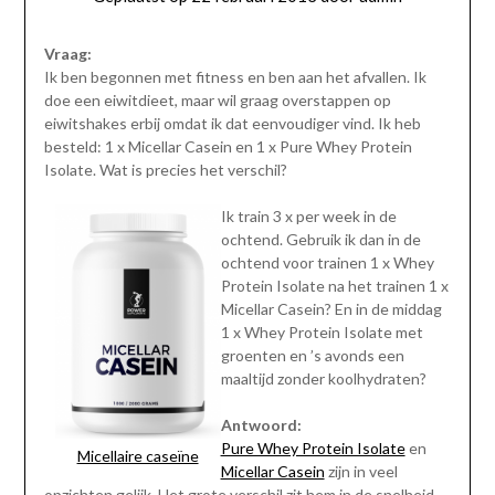
Vraag:
Ik ben begonnen met fitness en ben aan het afvallen. Ik
doe een eiwitdieet, maar wil graag overstappen op
eiwitshakes erbij omdat ik dat eenvoudiger vind. Ik heb
besteld: 1 x Micellar Casein en 1 x Pure Whey Protein
Isolate. Wat is precies het verschil?
Ik train 3 x per week in de
ochtend. Gebruik ik dan in de
ochtend voor trainen 1 x Whey
Protein Isolate na het trainen 1 x
Micellar Casein? En in de middag
1 x Whey Protein Isolate met
groenten en ’s avonds een
maaltijd zonder koolhydraten?
Antwoord:
Pure Whey Protein Isolate
en
Micellaire caseïne
Micellar Casein
zijn in veel
opzichten gelijk. Het grote verschil zit hem in de snelheid