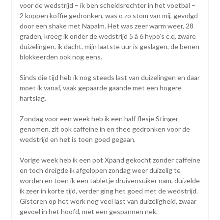
voor de wedstrijd – ik ben scheidsrechter in het voetbal –
2 koppen koffie gedronken, was o zo stom van mij, gevolgd
door een shake met Napalm. Het was zeer warm weer, 28
graden, kreeg ik onder de wedstrijd 5 à 6 hypo’s c.q. zware
duizelingen, ik dacht, mijn laatste uur is geslagen, de benen
blokkeerden ook nog eens.
Sinds die tijd heb ik nog steeds last van duizelingen en daar
moet ik vanaf, vaak gepaarde gaande met een hogere
hartslag.
Zondag voor een week heb ik een half flesje Stinger
genomen, zit ook caffeine in en thee gedronken voor de
wedstrijd en het is toen goed gegaan.
Vorige week heb ik een pot Xpand gekocht zonder caffeine
en toch dreigde ik afgelopen zondag weer duizelig te
worden en toen ik een tabletje druivensuiker nam, duizelde
ik zeer in korte tijd, verder ging het goed met de wedstrijd.
Gisteren op het werk nog veel last van duizeligheid, zwaar
gevoel in het hoofd, met een gespannen nek.