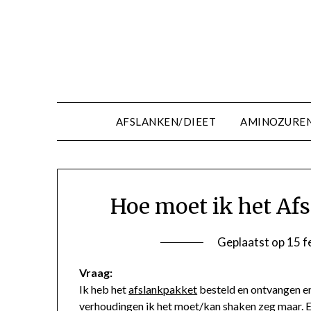
Ga
naar
de
inhoud
AFSLANKEN/DIEET
AMINOZURE
Hoe moet ik het Af
Geplaatst op
15 f
Vraag:
Ik heb het
afslankpakket
besteld en ontvangen en 
verhoudingen ik het moet/kan shaken zeg maar. En