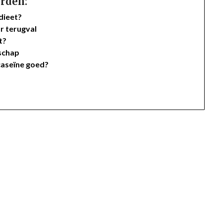
rden:
dieet?
r terugval
t?
schap
 caseïne goed?