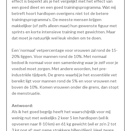
effect is beperkt als je het vergelijkt met het effect van
een goed dieet en een goed trainingsprogramma. Wat mij
betreft hoort hardlopen overigens niet tot de betere
trainingsprogramma’s. De meeste mensen krijgen
makkelijker (of zelfs alleen maar) hun gewenste figuur met
sprints en korte intensieve training met gewichten. Maar
dat moet je natuurlijk wel leuk vinden om te doen.
Een ‘normaal’ vetpercentage voor vrouwen zal rond de 15-
20% liggen. Voor mannen rond de 10%. Met normaal
bedoel ik normaal voor een samenleving waar je zelf voor je
voedsel moet zorgen. Met andere woorden, het pre-
industriële tijdperk. De grens waarbij je het essentiële vet
bereikt ligt voor mannen rond de 5% en voor vrouwen net
boven de 10%. Komen vrouwen onder die grens, dan stopt
de menstruatie.
Antwoord:
Als ik het goed begrijp heeft het waarschijnlijk voor mij
weinig nut met wekelijks 2 keer 5 km hardlopen (wil ik
opvoeren naar 8-10 km) en 61 kg gewicht (wil er zo’n 2 tot
3 kg nog af; met name strakkere billen/dijen). Heel zware