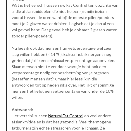
Wat is het verschil tussen uw Fat Control ten opzichte van
al die afslankmiddelen die niet helpen (zit mijn inziens
vooral tussen de oren want bij de meeste pillen/poeders
moet je 2 glazen water drinken. Logisch dat je dan al een
vol gevoel hebt. Dat gevoel heb je ook met 2 glazen water
zonder pillen/poeders).
Nu lees ik ook dat mensen hun vetpercentage wel zeer
laag willen hebben (< 14 % ). Echter heb ik nergens nog
gezien dat jullie een minimaal vetpercentage aanbevelen.
Slaan mensen niet te ver door, want je hebt ook een
vetpercentage nodig ter bescherming van je organen
(beseffen mensen dat? ), maar hier lees ik in die
antwoorden tot op heden niks over. Het lijkt of sommige
mensen het liefst een vetpercentage van onder de 10%
willen.
Antwoord:
Het verschil tussen
Natural Fat Control
en veel andere
afslankmiddelen is dat het gezond is. Veel thermogene
fatburners zijn echte stressoren voor je lichaam. Ze