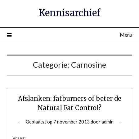
Ga
Kennisarchief
naar
de
inhoud
Menu
Categorie:
Carnosine
Afslanken: fatburners of beter de
Natural Fat Control?
Geplaatst op
7 november 2013
door
admin
Vraag: