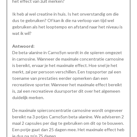
het effect van zult merken?
Ik heb al wel creatine in huis. Is het onverstandig om die
dus te gebruiken? Of kan ik die na verloop van tijd wel
gebruiken als het looptempo en afstand naar het niveau is
wat ik wil?
Antwoord:
De beta-alanine in CarnoSyn wordt in de spieren omgezet
in carnosine. Wanneer de maximale concentratie carnosine
is bereikt, ervaar je het maximale effect. Hoe snel je het
merkt, zal per persoon verschillen. Een topsporter zal een
toename van prestaties eerder opmerken dan een
recreatieve sporter. Wanneer het maximale effect bereikt
is, zal een recreatieve duursporter dit over het algemeen
duidelijk merken.
De maximale spierconcentratie carnosine wordt ongeveer
bereikt na 3 potjes CarnoSyn beta-alanine. We adviseren 2
maal 2 capsules per dag te gebruiken om dit op te bouwen.
Een potje gaat dan 25 dagen mee. Het maximale effect heb
je dus na zo’n 75 dagen.