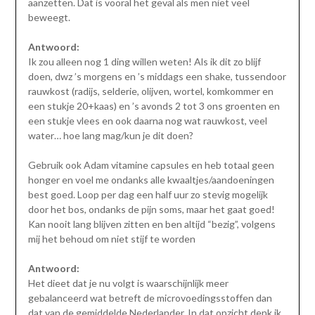
aanzetten. Dat is vooral het geval als men niet veel
beweegt.
Antwoord:
Ik zou alleen nog 1 ding willen weten! Als ik dit zo blijf
doen, dwz ’s morgens en ’s middags een shake, tussendoor
rauwkost (radijs, selderie, olijven, wortel, komkommer en
een stukje 20+kaas) en ’s avonds 2 tot 3 ons groenten en
een stukje vlees en ook daarna nog wat rauwkost, veel
water… hoe lang mag/kun je dit doen?
Gebruik ook Adam vitamine capsules en heb totaal geen
honger en voel me ondanks alle kwaaltjes/aandoeningen
best goed. Loop per dag een half uur zo stevig mogelijk
door het bos, ondanks de pijn soms, maar het gaat goed!
Kan nooit lang blijven zitten en ben altijd “bezig”, volgens
mij het behoud om niet stijf te worden
Antwoord:
Het dieet dat je nu volgt is waarschijnlijk meer
gebalanceerd wat betreft de microvoedingsstoffen dan
dat van de gemiddelde Nederlander. In dat opzicht denk ik