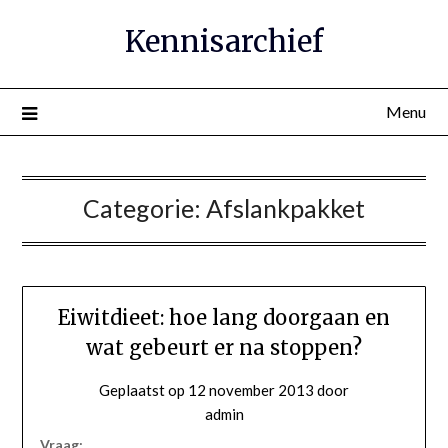
Ga
Kennisarchief
naar
de
inhoud
Menu
Categorie:
Afslankpakket
Eiwitdieet: hoe lang doorgaan en
wat gebeurt er na stoppen?
Geplaatst op
12 november 2013
door
admin
Vraag: