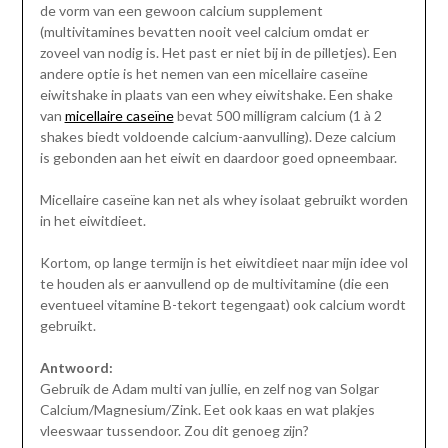
de vorm van een gewoon calcium supplement
(multivitamines bevatten nooit veel calcium omdat er
zoveel van nodig is. Het past er niet bij in de pilletjes). Een
andere optie is het nemen van een micellaire caseïne
eiwitshake in plaats van een whey eiwitshake. Een shake
van
micellaire caseïne
bevat 500 milligram calcium (1 à 2
shakes biedt voldoende calcium-aanvulling). Deze calcium
is gebonden aan het eiwit en daardoor goed opneembaar.
Micellaire caseïne kan net als whey isolaat gebruikt worden
in het eiwitdieet.
Kortom, op lange termijn is het eiwitdieet naar mijn idee vol
te houden als er aanvullend op de multivitamine (die een
eventueel vitamine B-tekort tegengaat) ook calcium wordt
gebruikt.
Antwoord:
Gebruik de Adam multi van jullie, en zelf nog van Solgar
Calcium/Magnesium/Zink. Eet ook kaas en wat plakjes
vleeswaar tussendoor. Zou dit genoeg zijn?