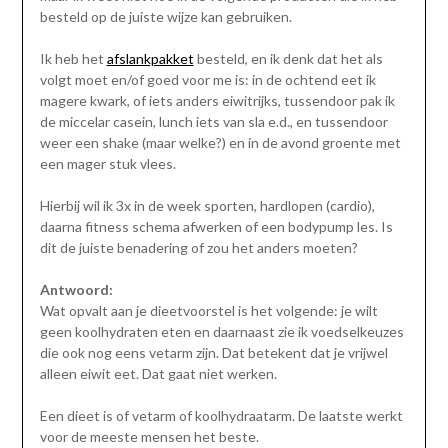
besteld op de juiste wijze kan gebruiken.
Ik heb het
afslankpakket
besteld, en ik denk dat het als
volgt moet en/of goed voor me is: in de ochtend eet ik
magere kwark, of iets anders eiwitrijks, tussendoor pak ik
de miccelar casein, lunch iets van sla e.d., en tussendoor
weer een shake (maar welke?) en in de avond groente met
een mager stuk vlees.
Hierbij wil ik 3x in de week sporten, hardlopen (cardio),
daarna fitness schema afwerken of een bodypump les. Is
dit de juiste benadering of zou het anders moeten?
Antwoord:
Wat opvalt aan je dieetvoorstel is het volgende: je wilt
geen koolhydraten eten en daarnaast zie ik voedselkeuzes
die ook nog eens vetarm zijn. Dat betekent dat je vrijwel
alleen eiwit eet. Dat gaat niet werken.
Een dieet is of vetarm of koolhydraatarm. De laatste werkt
voor de meeste mensen het beste.