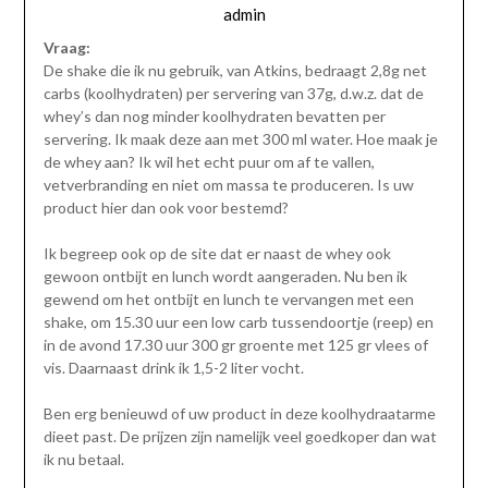
admin
Vraag:
De shake die ik nu gebruik, van Atkins, bedraagt 2,8g net
carbs (koolhydraten) per servering van 37g, d.w.z. dat de
whey’s dan nog minder koolhydraten bevatten per
servering. Ik maak deze aan met 300 ml water. Hoe maak je
de whey aan? Ik wil het echt puur om af te vallen,
vetverbranding en niet om massa te produceren. Is uw
product hier dan ook voor bestemd?
Ik begreep ook op de site dat er naast de whey ook
gewoon ontbijt en lunch wordt aangeraden. Nu ben ik
gewend om het ontbijt en lunch te vervangen met een
shake, om 15.30 uur een low carb tussendoortje (reep) en
in de avond 17.30 uur 300 gr groente met 125 gr vlees of
vis. Daarnaast drink ik 1,5-2 liter vocht.
Ben erg benieuwd of uw product in deze koolhydraatarme
dieet past. De prijzen zijn namelijk veel goedkoper dan wat
ik nu betaal.