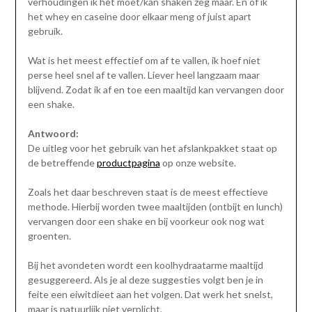
verhoudingen ik het moet/kan shaken zeg maar. En of ik
het whey en caseine door elkaar meng of juist apart
gebruik.
Wat is het meest effectief om af te vallen, ik hoef niet
perse heel snel af te vallen. Liever heel langzaam maar
blijvend. Zodat ik af en toe een maaltijd kan vervangen door
een shake.
Antwoord:
De uitleg voor het gebruik van het afslankpakket staat op
de betreffende
productpagina
op onze website.
Zoals het daar beschreven staat is de meest effectieve
methode. Hierbij worden twee maaltijden (ontbijt en lunch)
vervangen door een shake en bij voorkeur ook nog wat
groenten.
Bij het avondeten wordt een koolhydraatarme maaltijd
gesuggereerd. Als je al deze suggesties volgt ben je in
feite een eiwitdieet aan het volgen. Dat werk het snelst,
maar is natuurlijk niet verplicht.