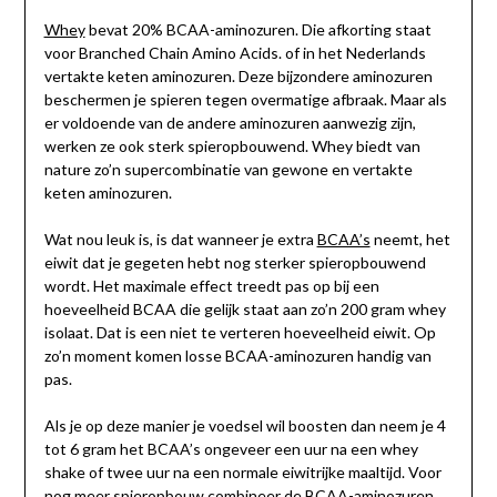
Whey
bevat 20% BCAA-aminozuren. Die afkorting staat
voor Branched Chain Amino Acids. of in het Nederlands
vertakte keten aminozuren. Deze bijzondere aminozuren
beschermen je spieren tegen overmatige afbraak. Maar als
er voldoende van de andere aminozuren aanwezig zijn,
werken ze ook sterk spieropbouwend. Whey biedt van
nature zo’n supercombinatie van gewone en vertakte
keten aminozuren.
Wat nou leuk is, is dat wanneer je extra
BCAA’s
neemt, het
eiwit dat je gegeten hebt nog sterker spieropbouwend
wordt. Het maximale effect treedt pas op bij een
hoeveelheid BCAA die gelijk staat aan zo’n 200 gram whey
isolaat. Dat is een niet te verteren hoeveelheid eiwit. Op
zo’n moment komen losse BCAA-aminozuren handig van
pas.
Als je op deze manier je voedsel wil boosten dan neem je 4
tot 6 gram het BCAA’s ongeveer een uur na een whey
shake of twee uur na een normale eiwitrijke maaltijd. Voor
nog meer spieropbouw combineer de BCAA-aminozuren