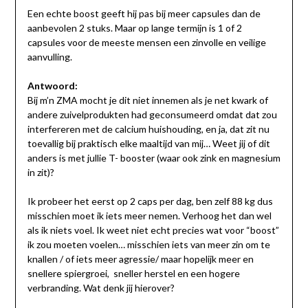
Een echte boost geeft hij pas bij meer capsules dan de
aanbevolen 2 stuks. Maar op lange termijn is 1 of 2
capsules voor de meeste mensen een zinvolle en veilige
aanvulling.
Antwoord:
Bij m’n ZMA mocht je dit niet innemen als je net kwark of
andere zuivelprodukten had geconsumeerd omdat dat zou
interfereren met de calcium huishouding, en ja, dat zit nu
toevallig bij praktisch elke maaltijd van mij… Weet jij of dit
anders is met jullie T- booster (waar ook zink en magnesium
in zit)?
Ik probeer het eerst op 2 caps per dag, ben zelf 88 kg dus
misschien moet ik iets meer nemen. Verhoog het dan wel
als ik niets voel. Ik weet niet echt precies wat voor “boost”
ik zou moeten voelen… misschien iets van meer zin om te
knallen / of iets meer agressie/ maar hopelijk meer en
snellere spiergroei, sneller herstel en een hogere
verbranding. Wat denk jij hierover?