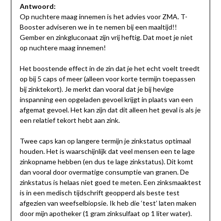
Antwoord:
Op nuchtere maag innemen is het advies voor ZMA. T-
Booster adviseren we in te nemen bij een maaltijd!!
Gember en zinkgluconaat zijn vrij heftig. Dat moet je niet
op nuchtere maag innemen!
Het boostende effect in de zin dat je het echt voelt treedt
op bij 5 caps of meer (alleen voor korte termijn toepassen
bij zinktekort). Je merkt dan vooral dat je bij hevige
inspanning een opgeladen gevoel krijgt in plaats van een
afgemat gevoel. Het kan zijn dat dit alleen het geval is als je
een relatief tekort hebt aan zink.
Twee caps kan op langere termijn je zinkstatus optimaal
houden. Het is waarschijnlijk dat veel mensen een te lage
zinkopname hebben (en dus te lage zinkstatus). Dit komt
dan vooral door overmatige consumptie van granen. De
zinkstatus is helaas niet goed te meten. Een zinksmaaktest
is in een medisch tijdschrift geopperd als beste test
afgezien van weefselbiopsie. Ik heb die ‘test’ laten maken
door mijn apotheker (1 gram zinksulfaat op 1 liter water).