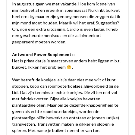
In augustus gaan we met vakantie. Hoe kom ik snel van
mijn buikvet af en groei ik in spiermassa? Nu klinkt buikvet
heel ernstig maar er zijn genoeg mensen die zeggen dat ik
mijn mond moet houden. Maar ik wil het eraf. Suggesties?
Oh, nog een extra uitdaging. Cardio is even lastig. Ik heb
een gescheurde meniscus en die zal binnenkort
geopereerd moeten worden.
Antwoord Power Supplements:
Het is prima dat je je maatstaven anders hebt liggen m.b.t.
buikvet. Ik ken het probleem
.
Wat betreft de koekjes, als je daar niet mee wilt of kunt
stoppen, koop dan roomboterkoekjes. Bijvoorbeeld bij de
Lidl. Dat zijn tenminste echte koekjes. Die zitten niet vol
met fabrieksvetten. Bijna alle koekjes bevatten
plantaardige oliën. Maar om ze dezelfde knapperigheid te
geven als echte roomboterkoekjes, worden de
plantaardige oliën bewerkt en ontstaan er (onnatuurlijke)
transvetten. Transvetten maken je dikker en slopen je
spieren. Met name je buikvet neemt er van toe.