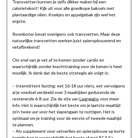
Transvetten kunnen je zelfs dikker maken bij een
calorietekort! Kijk uit voor alle goedkope baksels met
plantaardige oliën. Koekjes en appelgebak zijn wel het
ergste.
Roomboter bevat overigens ook transvetten. Maar deze
natuurlijke transvetten werken juist spieropbouwend en
vetafbrekend!
Om snel van je vet af te komen zonder cardio en
waarschijnlijk zonder krachttraining voor de benen is heel
moeilijk. Ik denk dat de beste strategie als volgt is:
– Intermittent fasting: eet 16-18 uur niets, eet vervolgens
al je voedsel verdeeld over 3 maaltijden gedurende de
resterende 6-8 uur. Zie de site van
Leangains
voor meer
info. Het is waarschijnlijk het beste om je laatste maaltijd
zo’n twee uur voor het slapengaan te nuttigen. Het is
optimaal om je training voor de eerste of tweede maaltijd
te plannen.
– Als supplement voor vetverlies en spieropbouw op korte
termijn ben je waarschijnlijk het beste af met
BCAA’s
.