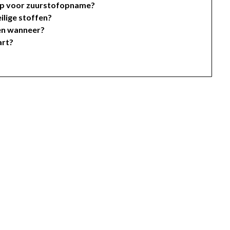
nsap voor zuurstofopname?
ilige stoffen?
en wanneer?
art?