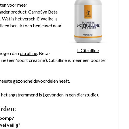
orten voor meer
n ander product, CarnoSyn Beta
. Wat is het verschil? Welke is
alleen ben ik toch benieuwd naar
L-Citrulline
rmogen dan
citrulline
. Beta-
e (een ‘soort creatine’). Citrulline is meer een booster
 meeste gezondheidsvoordelen heeft.
 het angstremmend is (gevonden in een dierstudie).
rden:
erpomp?
wel veilig?