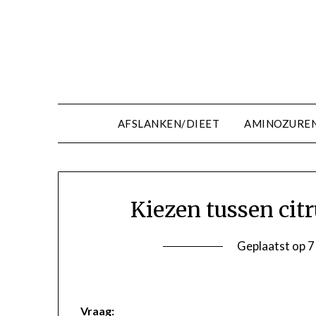
Ga
naar
de
inhoud
AFSLANKEN/DIEET
AMINOZURE
Kiezen tussen citr
Geplaatst op
7
Vraag: