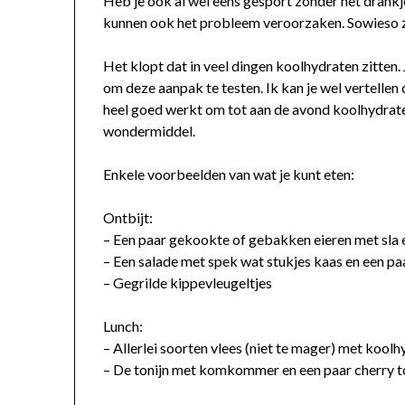
Heb je ook al wel eens gesport zonder het drankj
kunnen ook het probleem veroorzaken. Sowieso zi
Het klopt dat in veel dingen koolhydraten zitten
om deze aanpak te testen. Ik kan je wel vertelle
heel goed werkt om tot aan de avond koolhydraten 
wondermiddel.
Enkele voorbeelden van wat je kunt eten:
Ontbijt:
– Een paar gekookte of gebakken eieren met sla
– Een salade met spek wat stukjes kaas en een p
– Gegrilde kippevleugeltjes
Lunch:
– Allerlei soorten vlees (niet te mager) met koo
– De tonijn met komkommer en een paar cherry t