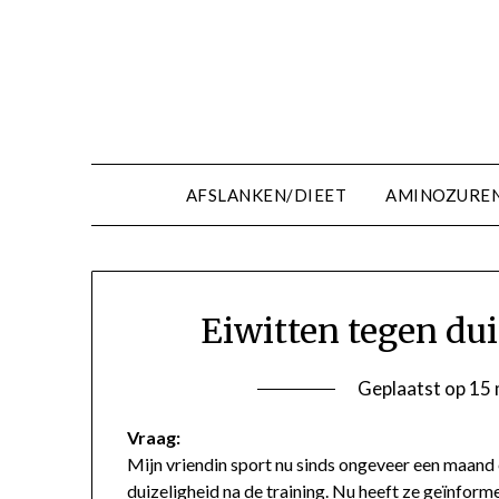
Ga
naar
de
inhoud
AFSLANKEN/DIEET
AMINOZURE
Eiwitten tegen dui
Geplaatst op
15 
Vraag:
Mijn vriendin sport nu sinds ongeveer een maand e
duizeligheid na de training. Nu heeft ze geïnform