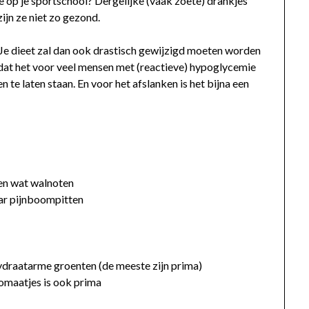
e op je sportschool? Dergelijke (vaak zoete) drankjes
jn ze niet zo gezond.
. Je dieet zal dan ook drastisch gewijzigd moeten worden
n dat het voor veel mensen met (reactieve) hypoglycemie
te laten staan. En voor het afslanken is het bijna een
 en wat walnoten
aar pijnboompitten
lhydraatarme groenten (de meeste zijn prima)
omaatjes is ook prima