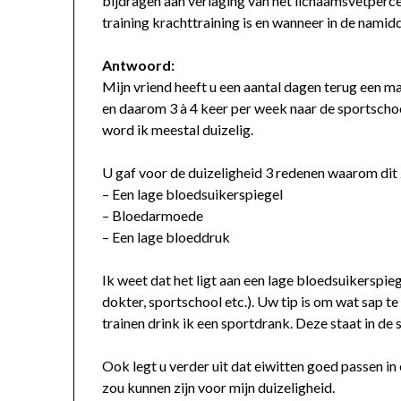
bijdragen aan verlaging van het lichaamsvetperc
training krachttraining is en wanneer in de namid
Antwoord:
Mijn vriend heeft u een aantal dagen terug een ma
en daarom 3 à 4 keer per week naar de sportscho
word ik meestal duizelig.
U gaf voor de duizeligheid 3 redenen waarom dit 
– Een lage bloedsuikerspiegel
– Bloedarmoede
– Een lage bloeddruk
Ik weet dat het ligt aan een lage bloedsuikerspie
dokter, sportschool etc.). Uw tip is om wat sap t
trainen drink ik een sportdrank. Deze staat in de 
Ook legt u verder uit dat eiwitten goed passen in
zou kunnen zijn voor mijn duizeligheid.