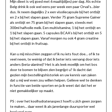
Mijn dieet is vrij goed met 6 maaltijd(jes) per dag. Als echte
Belg drink ik ook wel eens per week een paar Orval’s…bier
dus. Ik neem dagelijks 2 x een visoliecapsule bij het ontbijt
en 2 x bij het slapen gaan. Verder 75 gram Supreme Gainer
als ontbijt en 75 gram bij het slapen gaan, steeds met
300ml halfvolle melk. Een multivitamine, 1 bij het ontbijt en
1 bij het slapen gaan. 5 capsules BCAA’s bij het ontbijt en 5
bij het slapen gaan. Vanaf morgen nu ook 4 gram creatine
bij het ontbijt in fruitsap.
Kan u mij misschien zeggen of ik nu iets fout doe… of ik te
veel neem, te weinig of dat ik beter iets vervang door iets
anders (beta-alanine)? Het is als leek moeilijk om het bos
door te bomen te blijven zien begrijpt u? Ik dacht dat
gezien mijn bestellingshistoriek en uw kennis van zaken
dat u mij wel even zou willen helpen. Gelieve wel te denken
in functie van beide sporten en ja ik weet dat dat het er
niet gemakkelijker op maakt.
PS : over het koolhydratenaspect hoeft u zich geen zorgen
te maken… daar weet ik als jarenlange duursporter wel
heel veel over.