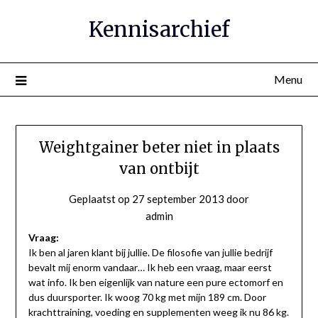
Ga
Kennisarchief
naar
de
inhoud
Menu
Weightgainer beter niet in plaats
van ontbijt
Geplaatst op
27 september 2013
door
admin
Vraag:
Ik ben al jaren klant bij jullie. De filosofie van jullie bedrijf
bevalt mij enorm vandaar… Ik heb een vraag, maar eerst
wat info. Ik ben eigenlijk van nature een pure ectomorf en
dus duursporter. Ik woog 70 kg met mijn 189 cm. Door
krachttraining, voeding en supplementen weeg ik nu 86 kg.