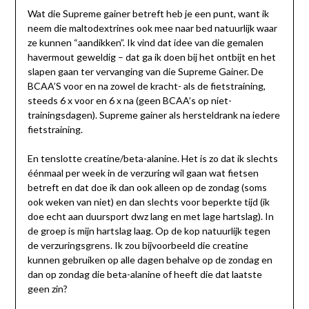
Wat die Supreme gainer betreft heb je een punt, want ik
neem die maltodextrines ook mee naar bed natuurlijk waar
ze kunnen “aandikken”. Ik vind dat idee van die gemalen
havermout geweldig – dat ga ik doen bij het ontbijt en het
slapen gaan ter vervanging van die Supreme Gainer. De
BCAA’S voor en na zowel de kracht- als de fietstraining,
steeds 6 x voor en 6 x na (geen BCAA’s op niet-
trainingsdagen). Supreme gainer als hersteldrank na iedere
fietstraining.
En tenslotte creatine/beta-alanine. Het is zo dat ik slechts
éénmaal per week in de verzuring wil gaan wat fietsen
betreft en dat doe ik dan ook alleen op de zondag (soms
ook weken van niet) en dan slechts voor beperkte tijd (ik
doe echt aan duursport dwz lang en met lage hartslag). In
de groep is mijn hartslag laag. Op de kop natuurlijk tegen
de verzuringsgrens. Ik zou bijvoorbeeld die creatine
kunnen gebruiken op alle dagen behalve op de zondag en
dan op zondag die beta-alanine of heeft die dat laatste
geen zin?