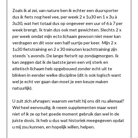
Zoals ik al zei, van nature ben ik echter een duursporter
dus ik fiets nog heel vee, per week 2 x 1u30 en 1 x 3u à
3u30, wat het totaal dus op ongeveer een uur of 6 à 7 per
week brengt. Ik train dus ook met gewichten. Slechts 2 x
per week omdat mijn ecto lichaam gewoon niet meer kan
verdragen en dit voor een half uurtje per keer. Mijn 2 x
1u30 fietstraining en 2 x 30 minuten krachttraining zijn
steeds ’s avonds. De lange fietsrit op zondagmorgen. Ik
kan zeggen dat ik de laatste jaren een vrij sterk en
atletisch lichaam heb opgebouwd zonder echt uit te
blinken in eender welke discipline (dit is ook logisch want
wel je echt ver gaan dan moet je een keuze maken
natuurlijk).
U zult zich afvragen: waarom vertelt hij ons dit nu allemaal?
Wel heel eenvoudig, ik neem supplementen maar weet
niet of ik ze op het goede moment gebruik dan wel in de
juiste dosis. Ik heb u dus wat historiek meegegeven opdat
u mij zou kunnen, en hopelijk willen, helpen.