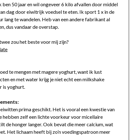
k ben 50 jaar en wil ongeveer 6 kilo afvallen door middel
an dag door eiwitrijk voedsel te eten. Ik sport 1 x in de
ur lang te wandelen. Heb van een andere fabrikant al
en, dus vandaar de overstap.
wee zou het beste voor mij zijn?
late
goed te mengen met magere yoghurt, want ik lust
ten en met water krijg je niet echt een milkshake
 is yoghurt.
ements:
 eiwitten prima geschikt. Het is vooral een kwestie van
 hebben zelf een lichte voorkeur voor micellaire
tilt de honger langer. Ook bevat die meer calcium, wat
ieet. Het lichaam heeft bij zo’n voedingspatroon meer