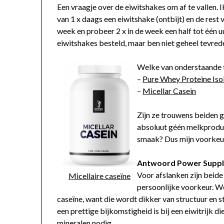
Een vraagje over de eiwitshakes om af te vallen. I
van 1 x daags een eiwitshake (ontbijt) en de rest v
week en probeer 2 x in de week een half tot één u
eiwitshakes besteld, maar ben niet geheel tevred
Welke van onderstaande t
–
Pure Whey Proteine Iso
–
Micellar Casein
Zijn ze trouwens beiden 
absoluut géén melkproduc
smaak? Dus mijn voorkeur
Antwoord Power Suppl
Voor afslanken zijn beide
Micellaire caseïne
persoonlijke voorkeur. We
caseïne, want die wordt dikker van structuur en s
een prettige bijkomstigheid is bij een eiwitrijk d
mineralen nodig.