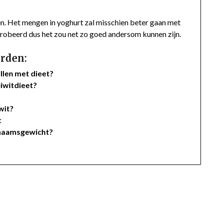
n. Het mengen in yoghurt zal misschien beter gaan met
probeerd dus het zou net zo goed andersom kunnen zijn.
rden:
llen met dieet?
eiwitdieet?
wit?
t
ichaamsgewicht?