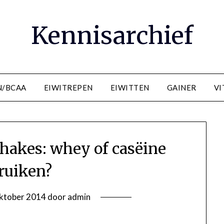
Kennisarchief
N/BCAA
EIWITREPEN
EIWITTEN
GAINER
VI
shakes: whey of casëine
ruiken?
ktober 2014
door
admin