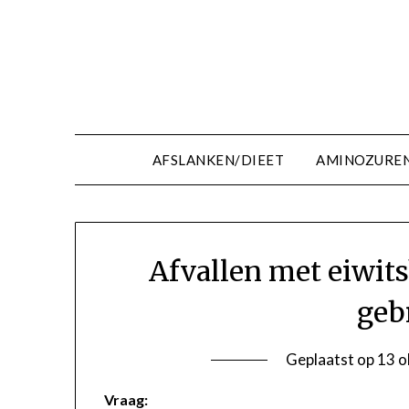
Ga
naar
de
inhoud
AFSLANKEN/DIEET
AMINOZURE
Afvallen met eiwit
geb
Geplaatst op
13 o
Vraag: