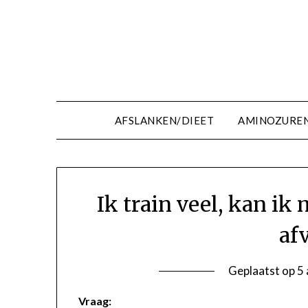
Ga
naar
de
inhoud
AFSLANKEN/DIEET
AMINOZURE
Ik train veel, kan ik
af
Geplaatst op
5 
Vraag: