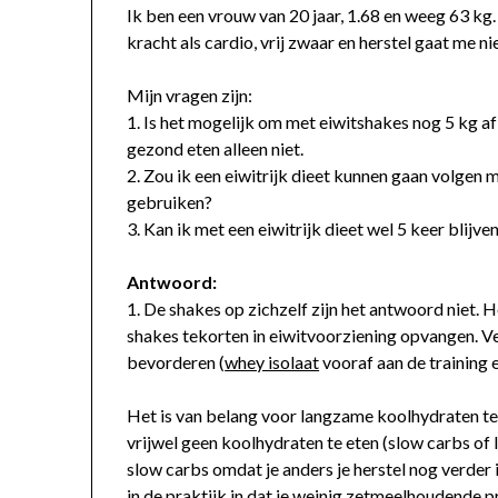
Ik ben een vrouw van 20 jaar, 1.68 en weeg 63 kg
kracht als cardio, vrij zwaar en herstel gaat me ni
Mijn vragen zijn:
1. Is het mogelijk om met eiwitshakes nog 5 kg af
gezond eten alleen niet.
2. Zou ik een eiwitrijk dieet kunnen gaan volgen
gebruiken?
3. Kan ik met een eiwitrijk dieet wel 5 keer blijve
Antwoord:
1. De shakes op zichzelf zijn het antwoord niet.
shakes tekorten in eiwitvoorziening opvangen. Ve
bevorderen (
whey isolaat
vooraf aan de training en
Het is van belang voor langzame koolhydraten te 
vrijwel geen koolhydraten te eten (slow carbs of 
slow carbs omdat je anders je herstel nog verder 
in de praktijk in dat je weinig zetmeelhoudende 