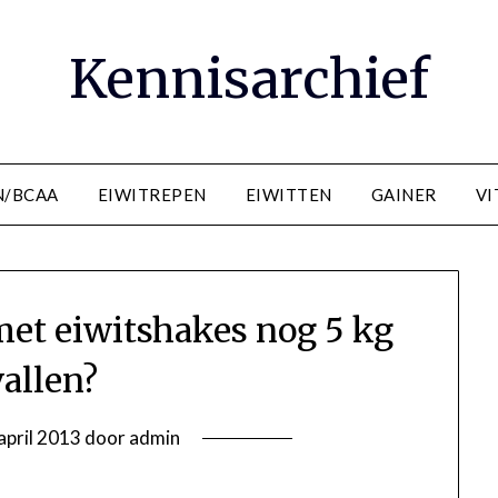
Kennisarchief
N/BCAA
EIWITREPEN
EIWITTEN
GAINER
VI
 met eiwitshakes nog 5 kg
vallen?
april 2013
door
admin