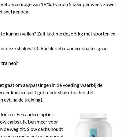
. Vetpercentage van 19 %. Ik train 5 keer per week zowel
et snel genoeg.
 te kunnen vallen? Zelf lukt me deze 5 kg met sporten en
 met deze shakes? Of kan ik beter andere shakes gaan
n trainen?
 Het gaat om aanpassingen in de voeding waarbij de
rder kan een juist getimede shake het herstel
 evt. na de training).
kiezen. Een andere optie is
low carbs). Ik ben meer voor
in de weg zit. Slow carbs houdt
producten meer eet maar vooral