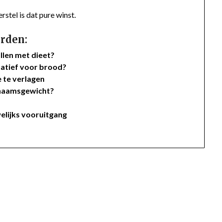
rstel is dat pure winst.
rden:
llen met dieet?
natief voor brood?
 te verlagen
ichaamsgewicht?
welijks vooruitgang