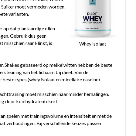
. Suiker moet vermeden worden.
ete varianten.
er op dat plantaardige oliën
lagen. Gebruik dus geen
 misschien raar klinkt, is
Whey isolaat
ker. Shakes gebaseerd op melkeiwitten hebben de beste
steuning van het lichaam bij dieet. Van de
e beste types (
whey isolaat
en
micellaire caseine
).
rachttraining moet misschien naar minder herhalingen.
ing door koolhydratentekort.
kan spelen met trainingsvolume en intensiteit en met de
aat verhoudingen. Bij verschillende keuzes passen