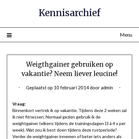
Ga
Kennisarchief
naar
de
inhoud
Menu
Weigthgainer gebruiken op
vakantie? Neem liever leucine!
Geplaatst op
10 februari 2014
door
admin
Vraag:
Binnenkort vertrek ik op vakantie. Tijdens deze 2 weken zal
ik niet fitnessen. Normaal gezien gebruik ik de
weightgainer telkens tijdens de trainingsdagen (3 à 4 x per
week). Wat zou ik best doen tijdens deze rustperiode?
Verder de weightgainer innemen of beter iets anders als