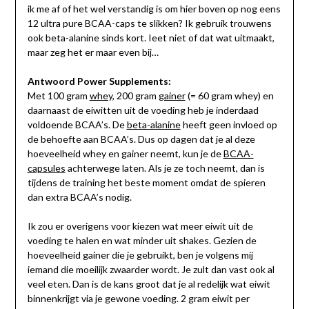
ik me af of het wel verstandig is om hier boven op nog eens
12 ultra pure BCAA-caps te slikken? Ik gebruik trouwens
ook beta-alanine sinds kort. Ieet niet of dat wat uitmaakt,
maar zeg het er maar even bij…
Antwoord Power Supplements:
Met 100 gram
whey
, 200 gram
gainer
(= 60 gram whey) en
daarnaast de eiwitten uit de voeding heb je inderdaad
voldoende BCAA’s. De
beta-alanine
heeft geen invloed op
de behoefte aan BCAA’s. Dus op dagen dat je al deze
hoeveelheid whey en gainer neemt, kun je de
BCAA-
capsules
achterwege laten. Als je ze toch neemt, dan is
tijdens de training het beste moment omdat de spieren
dan extra BCAA’s nodig.
Ik zou er overigens voor kiezen wat meer eiwit uit de
voeding te halen en wat minder uit shakes. Gezien de
hoeveelheid gainer die je gebruikt, ben je volgens mij
iemand die moeilijk zwaarder wordt. Je zult dan vast ook al
veel eten. Dan is de kans groot dat je al redelijk wat eiwit
binnenkrijgt via je gewone voeding. 2 gram eiwit per