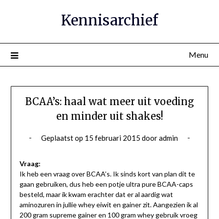
Ga
Kennisarchief
naar
de
inhoud
Menu
BCAA’s: haal wat meer uit voeding
en minder uit shakes!
Geplaatst op
15 februari 2015
door
admin
Vraag:
Ik heb een vraag over BCAA’s. Ik sinds kort van plan dit te
gaan gebruiken, dus heb een potje ultra pure BCAA-caps
besteld, maar ik kwam erachter dat er al aardig wat
aminozuren in jullie whey eiwit en gainer zit. Aangezien ik al
200 gram supreme gainer en 100 gram whey gebruik vroeg